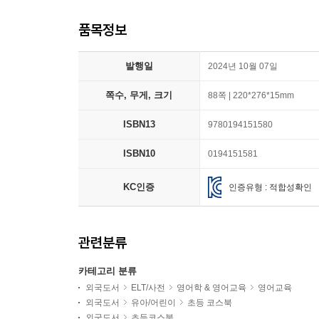
품목정보
발행일
2024년 10월 07일
쪽수, 무게, 크기
88쪽 | 220*276*15mm
ISBN13
9780194151580
ISBN10
0194151581
KC인증
인증유형 : 적합성확인
관련분류
카테고리 분류
외국도서
ELT/사전
영어학 & 영어교육
영어교육
외국도서
유아/어린이
초등 코스북
외국도서
초등코스북