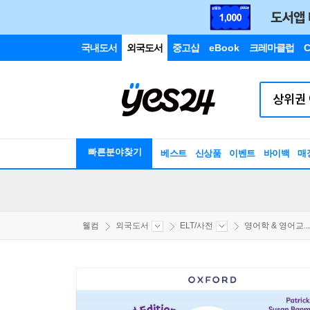
국내도서
외국도서
중고샵
eBook
크레마클럽
C
빠른분야찾기
베스트
신상품
이벤트
바이백
매
웰컴
외국도서
ELT/사전
영어학 & 영어교...