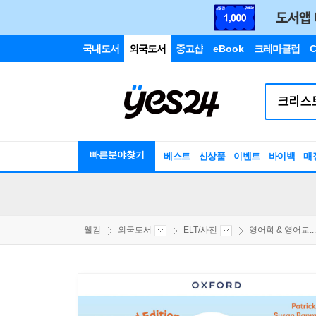
국내도서
외국도서
중고샵
eBook
크레마클럽
C
빠른분야찾기
베스트
신상품
이벤트
바이백
매
웰컴
외국도서
ELT/사전
영어학 & 영어교...