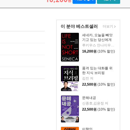
원
이 분야 베스트셀러
더보기
세네카, 오늘을 빼앗
기고 있는 당신에게
루키우스 안나이우스 세네카 저/하와이 대저택 편역
16,200
원
(10% 할인)
품격 있는 대화를 위
한 지식 브리핑
김진 저
22,500
원
(10% 할인)
문해내공
신종호,김윤정 저
22,500
원
(10% 할인)
이향인