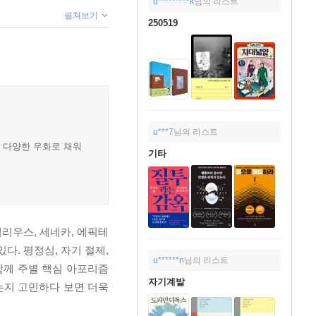
d*********k
님의 리스트
펼쳐보기
250519
u***7
님의 리스트
은 다양한 우화로 채워
기타
리우스, 세네카, 에픽테
다. 평정심, 자기 절제,
u******n
님의 리스트
함께 주별 핵심 아포리즘
자기계발
는지 고민하다 보면 더욱