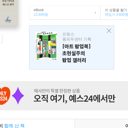
eBook
이 상품을 팔기
12,600원
매입가 3,600
프랑스
퐁피두센터 기획
[아트 팝업북]
초현실주의
팝업 갤러리
들이
함께 산 책