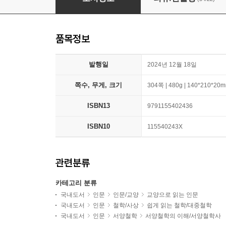
품목정보
발행일
2024년 12월 18일
쪽수, 무게, 크기
304쪽 | 480g | 140*210*20
ISBN13
9791155402436
ISBN10
115540243X
관련분류
카테고리 분류
국내도서
인문
인문/교양
교양으로 읽는 인문
국내도서
인문
철학/사상
쉽게 읽는 철학/대중철학
국내도서
인문
서양철학
서양철학의 이해/서양철학사