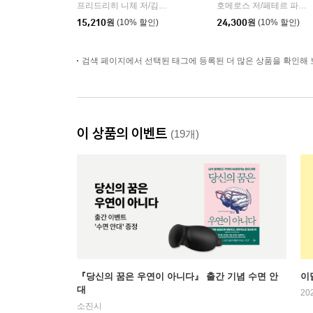
프리드리히 니체 저/김철 편역
히읏
호메로스 저/페테르 파울 루벤스 그림/박문재 역
|
15,210
원
(10% 할인)
24,300
원
(10% 할인)
검색 페이지에서 선택된 태그에 등록된 더 많은 상품을 확인해 
이 상품의 이벤트
(19개)
『당신의 꿈은 우연이 아니다』 출간 기념 수면 안
이
대
20
소진시