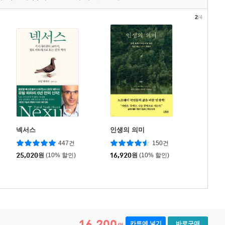
2
/4
넥서스
인생의 의미
447건
150건
25,020
원
(10% 할인)
16,920
원
(10% 할인)
16,200
카트에 넣기
바로구매