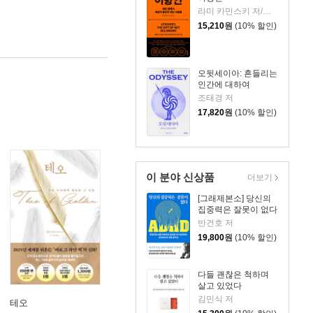
라미 카민스키 저/최지숙 역
15,210
원
(10% 할인)
오뒷세이아: 흔들리는
인간에 대하여
조태경 저
17,820
원
(10% 할인)
이 분야 신상품
더보기
[그래제본소] 당신의
집중력은 잘못이 없다
반건호 저
19,800
원
(10% 할인)
다들 괜찮은 척하며
살고 있었다
김민식 저
테오