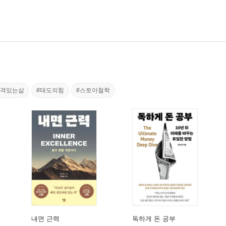
품격있는삶
#태도의힘
#스토아철학
내면 근력
독하게 돈 공부