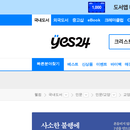
국내도서
외국도서
중고샵
eBook
크레마클럽
C
빠른분야찾기
베스트
신상품
이벤트
바이백
매
웰컴
국내도서
인문
인문/교양
교양