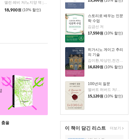
15,300
원
(10% 할인)
앨런 레비 저/노지양 역
오팬하우스
|
18,900
원
(10% 할인)
스토리로 배우는 인문
학 수업
김금선 저
17,550
원
(10% 할인)
히가시노 게이고 추리
의 기술
김이환,박상민,전건우,정명섭,조동신 저
16,020
원
(10% 할인)
100년의 질문
엘버트 허버드 저/충희 편
15,120
원
(10% 할인)
 춤을
이 책이 담긴
리스트
더보기