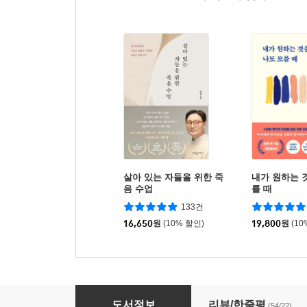
살아 있는 자들을 위한 죽
내가 원하는 
음 수업
를 때
133건
16,650
원
(10% 할인)
19,800
원
(10
사소한 불행에 인생을 내어주지 마라
도서정보
리뷰/한줄평
(54/22)