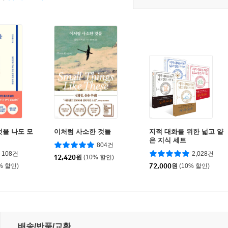
것을 나도 모
이처럼 사소한 것들
지적 대화를 위한 넓고 얕
은 지식 세트
804건
108건
2,028건
12,420
원
(10% 할인)
% 할인)
72,000
원
(10% 할인)
배송/반품/교환