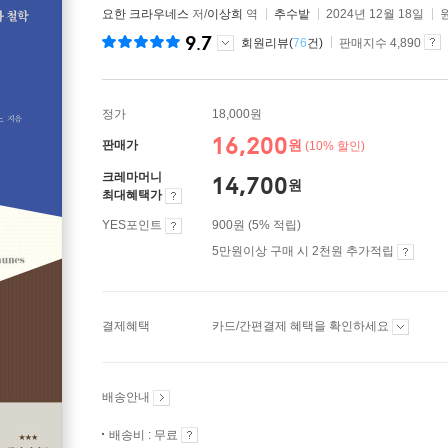
요한 크라우네스
저/
이상희
역
추수밭
2024년 12월 18일
9.7
회원리뷰(
76
건)
판매지수 4,890
정가
18,000원
16,200
원
판매가
(10% 할인)
크레마머니
14,700
원
최대혜택가
YES포인트
900원 (5% 적립)
5만원이상 구매 시 2천원 추가적립
결제혜택
카드/간편결제 혜택을 확인하세요
배송안내
배송비 : 무료