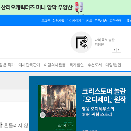
로그인
회원가입
마이페이지
카트
주문/배송
고객센터
Gl
젊은 작가
예사단독판매
이달의사은품
특가할인
추천도서
대량/법인
라
흔들리지 않는 1년을 만드는 52주 스토아 철학