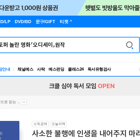
D/LP
DVD/BD
문구
/GIFT
티켓
독서유형검사
장안내
채널예스
사락
예스펀딩
클래스24
RBTI Lab
독서유형검사
크클 심야 독서 모임
OPEN
으로 읽는 ...
소득공제
오늘의책
사소한 불행에 인생을 내어주지 마