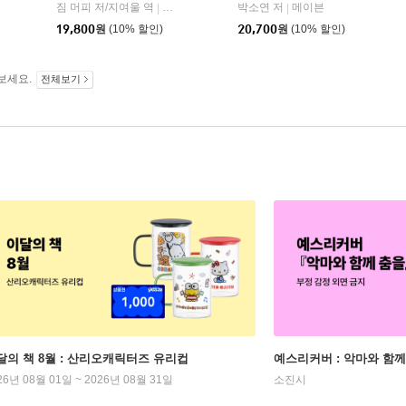
짐 머피 저/지여울 역
현대지성
윌북(willbook)
박소연 저
메이븐
|
|
|
19,800
원
(10% 할인)
20,700
원
(10% 할인)
보세요.
전체보기
달의 책 8월 : 산리오캐릭터즈 유리컵
예스리커버 : 악마와 함께
26년 08월 01일 ~ 2026년 08월 31일
소진시