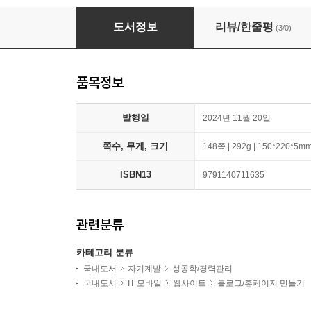
나를 소개하는 키워드 찾는 법
도서정보
리뷰/한줄평
(3/0)
품목정보
발행일
2024년 11월 20일
쪽수, 무게, 크기
148쪽 | 292g | 150*220*5m
ISBN13
9791140711635
관련분류
카테고리 분류
국내도서
자기계발
성공학/경력관리
국내도서
IT 모바일
웹사이트
블로그/홈페이지 만들기