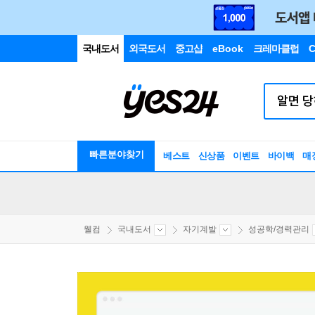
국내도서
외국도서
중고샵
eBook
크레마클럽
C
빠른분야찾기
베스트
신상품
이벤트
바이백
매
웰컴
국내도서
자기계발
성공학/경력관리