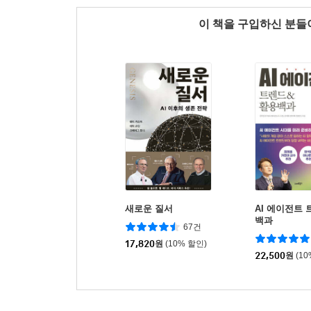
이 책을 구입하신 분
새로운 질서
AI 에이전트
백과
67건
17,820
원
(10% 할인)
22,500
원
(1