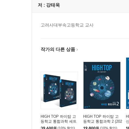
저 :
강태욱
고려사대부속고등학교 교사
작가의 다른 상품
HIGH TOP 하이탑 고
HIGH TOP 하이탑 고
H
등학교 통합과학 세트
등학교 통합과학 2 (202
신
(2026년용)
6년용)
합
39,600
원
(10% 할인)
19,800
원
(10% 할인)
1