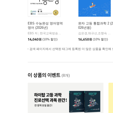
EBS 수능완성 영어영역
완자 고등 통합과학 2 (2
영어 (2026년)
026년용)
EBS 저
한국교육방송공사
김은경,채규선,조향숙 등저
|
14,040
원
(10% 할인)
16,650
원
(10% 할인)
검색 페이지에서 선택된 태그에 등록된 더 많은 상품을 확인해 
이 상품의 이벤트
(8개)