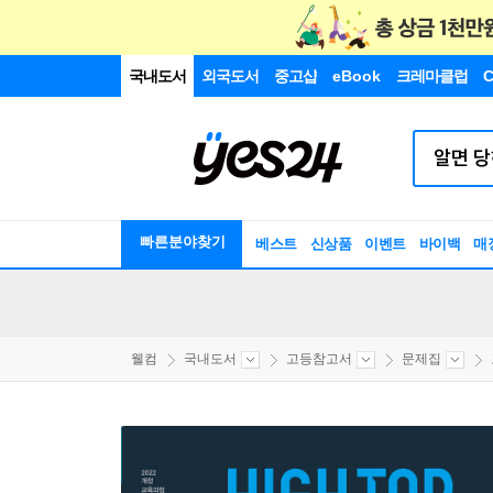
국내도서
외국도서
중고샵
eBook
크레마클럽
C
빠른분야찾기
베스트
신상품
이벤트
바이백
매
웰컴
국내도서
고등참고서
문제집