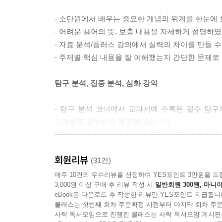
- 소단원에서 배우는 중요한 개념의 위계를 한눈에
- 어려운 용어의 뜻, 보충 내용을 자세하게 설명하
- 자료 분석/플러스 강의에서 실력의 차이를 만들 
- 주제별 핵심 내용을 잘 이해했는지 간단한 문제
탐구 분석, 집중 분석, 심화 강의
- 탐구 분석 코너에서 교과서에 수록된 필수 탐구
단계별로 풍부하게 제공하였습니다.
- 집중 분석 코너에서 중요한 주제를 골라 집중적
- 심화 강의 코너에서 물리학, 화학, 생명과학
회원리뷰
선정하여 쉽게 설명하였습니다.
(31건)
매주 10건의 우수리뷰를 선정하여 YES포인트 3만원을 드
3,000원 이상 구매 후 리뷰 작성 시
일반회원 300원, 마니아
단계별 문제를 통해 탄탄한 실력 완성
eBook은 다운로드 후 작성한 리뷰만 YES포인트 지급됩니
클래스는 첫번째 회차 주문확정 시점부터 마지막 회차 주문
- 교과서에 수록된 다양한 유형의 문제들을 변형하
사락 독서모임으로 진행된 클래스는 사락 독서모임 게시판