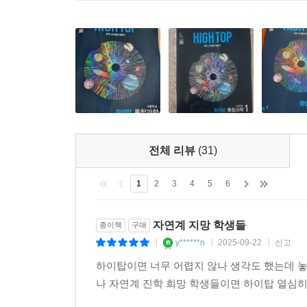
전체 리뷰
(31)
1
2
3
4
5
6
자연계 지망 학생들
종이책
구매
y******n
2025-09-22
신고
|
|
|
하이탑이면 너무 어렵지 않나 생각도 했는데 놓
나 자연계 진학 희망 학생들이면 하이탑 열심히