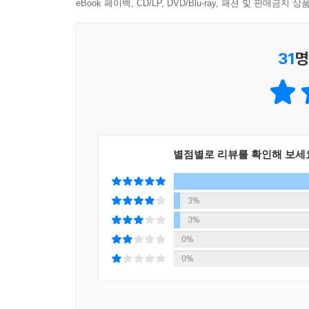
- 중단원별 핵심 개념을 정리하여 문제 풀이 전에 
eBook 페이백, CD/LP, DVD/Blu-ray, 패션 및 판매금
- 중단원별로 수능에 자주 출제되는 주제들을 엄선
- 수능형 문제를 2점과 3점으로 구분하여 난이도별
31
명
- 단계별로 배경 지식 쌓기를 통해 서술형 문제도 
- 대단원별로 영역별 주제 통합 문제로 구성하여 실
- 통합형 주제를 자료와 함께 제시하여 논술형 문제
이해하기 쉽고 자세한 정답과 해설
별점별로 리뷰를 확인해 보세
- 틀린 문제를 쉽게 이해할 수 있도록 자세하고 친
3%
3%
0%
0%