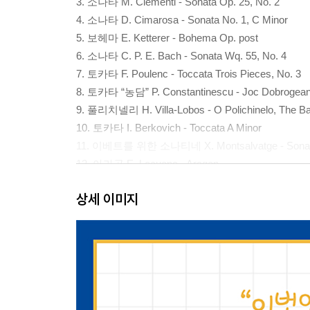
3. 소나타 M. Clementi - Sonata Op. 25, No. 2
4. 소나타 D. Cimarosa - Sonata No. 1, C Minor
5. 보헤마 E. Ketterer - Bohema Op. post
6. 소나타 C. P. E. Bach - Sonata Wq. 55, No. 4
7. 토카타 F. Poulenc - Toccata Trois Pieces, No. 3
8. 토카타 “농담” P. Constantinescu - Joc Dobrogea
9. 풀리치넬리 H. Villa-Lobos - O Polichinelo, The Ba
10. 토카타 I. Berkovich - Toccata A Minor
11. 이베트를 위한 소나티네 X. Montsalvatge - Sonatine
12. 아라곤 E. Lecuona - Aragon
13. 아르헨티나 춤곡 G. Alberto - Danzas Argentinas O
상세 이미지