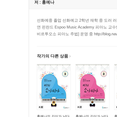
저 :
홍예나
선화예중 졸업 선화예고 2학년 재학 중 도러 러시아 St. 
연 핀란드 Espoo Music Academy 피아
비르투오소 피아노 주법] 운영 중 http://blog.naver
작가의 다른 상품
홍예나의 깊이가 남다
홍예나의 깊이가 남다