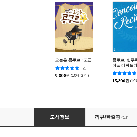
오늘은 콩쿠르 : 고급
콩쿠르, 연주
아노 레퍼토리
1건
9,000
원
(10% 할인)
15,300
원
(10
홍예나의 콩쿠르 곡집 [고학년 추천 편]
도서정보
리뷰/한줄평
(0/2)