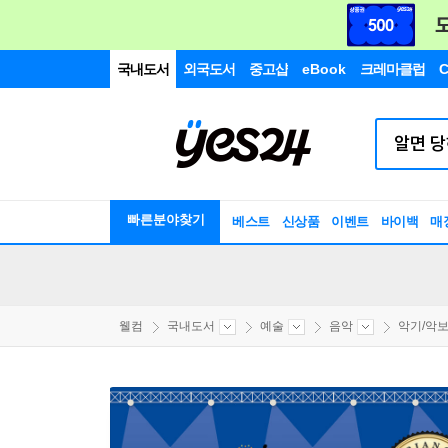
국내도서
외국도서
중고샵
eBook
크레마클럽
C
빠른분야찾기
베스트
신상품
이벤트
바이백
매
웰컴
국내도서
예술
음악
악기/악