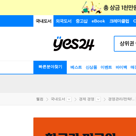
국내도서
외국도서
중고샵
eBook
크레마클럽
C
빠른분야찾기
베스트
신상품
이벤트
바이백
매
웰컴
국내도서
경제 경영
경영관리/전략/...