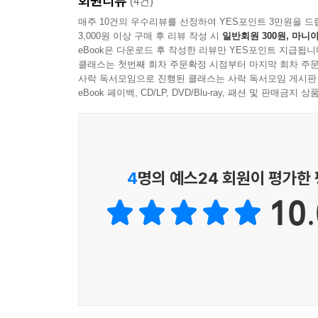
회원리뷰
만났을 때 가장 많이 접하는 대표적인 사례들을 들
(4건)
매주 10건의 우수리뷰를 선정하여 YES포인트 3만원을 드
3,000원 이상 구매 후 리뷰 작성 시
일반회원 300원, 마니아
[주제요약]
eBook은 다운로드 후 작성한 리뷰만 YES포인트 지급됩니
클래스는 첫번째 회차 주문확정 시점부터 마지막 회차 주문
〈어떤 내용을 다루고 있나요〉
사락 독서모임으로 진행된 클래스는 사락 독서모임 게시판
· 상속, 증여, 신탁에 관한 한국과 미국의 법제도와
eBook 페이백, CD/LP, DVD/Blu-ray, 패션 및 판매금
· 한국과 미국의 상속증여 설계방법
· 상속분쟁 발생시 한국과 미국에서의 처리방법
· 한국과 미국의 상속세와 증여세 비교
4
명의 예스24 회원이 평가한
〈누가 읽으면 될까요〉
10.
· 한국과 미국 양국에 재산을 소유한 분
· 부모는 한국에 살고 자녀는 미국에 사는데 자녀에
· 자녀들간에 상속분쟁이 발생했는데 어떤 상속인은
· 미국으로의 이민을 생각하거나 미국에서 한국으
· 한국과 미국의 상속과 증여에 관해 알고 싶은 일