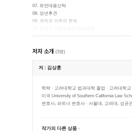
07. 유언대용신탁
08. 성년후견
09. 국적과 거주의 문제
10. 한국의 가정법원과 민사법원
11. 유류분에 관한 헌법재판소 결정의 의미와 영향
저자 소개
Ⅱ. 미국편 (캘리포니아주)
(3명)
01. 미국의 상속세, 증여세의 특징
02. 부부재산제도 : 공동재산 (Community Property) v
저 :
김상훈
03. 미국의 상속 절차
04. 생전신탁 (Living Trust)
학력 · 고려대학교 법과대학 졸업 · 고려대학교
05. 상속 v 증여
미국 University of Southern California
06. 배우자 공제 (Marital Deduction)
변호사, 파트너 변호사 · 서울대, 고려대, 성균
07. 사망한 배우자가 다 쓰지 못한 면제액 (Deceased Sp
08. 비시민권 배우자가 이용할 수 있는 제도-Qualified D
09. 자선신탁 (Charitable Trust)
10. 배우자 청원 (Spousal Property Petition)
작가의 다른 상품