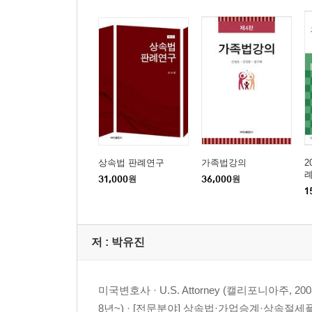
11. 성년후견제도 (Conservatorship)
CHAPTER Ⅱ 상속플래닝
01. 상속·증여세 면제 및 공제제도
02. 증여 계획
03. 재혼 전 고려해야 할 상속계획
04. 수탁자 선정
05. 트러스트 종류에 따른 부부간의 상속배분 계획
상속법 판례연구
가족법강의
2
06. 상속 계획의 필요성
례
31,000
원
36,000
원
07. 생명보험과 생명보험신탁
1
08. 배우자의 재혼을 염려하는 부부의 상속계획
09. 상속 집행
저 :
박유진
10. 장애인 신탁
11. 미성년 후견
미국변호사 · U.S. Attorney (캘리포니아주, 2008년~), J
CHAPTER Ⅲ 상속분쟁
8년~) · [전문분야] 상속법·가업승계·상속절세플래닝(Estate 