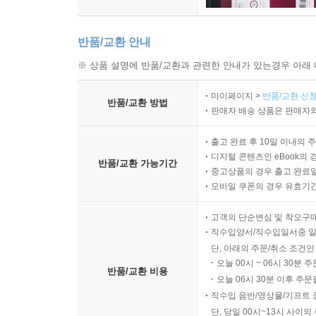
반품/교환 안내
※ 상품 설명에 반품/교환과 관련한 안내가 있는경우 아래 
마이페이지 >
반품/교환 신청
반품/교환 방법
판매자 배송 상품은 판매자와
출고 완료 후 10일 이내의 
디지털 콘텐츠인 eBook의 
반품/교환 가능기간
중고상품의 경우 출고 완료일
모바일 쿠폰의 경우 유효기간(
고객의 단순변심 및 착오구
직수입양서/직수입일서중 일
단, 아래의 주문/취소 조건인
오늘 00시 ~ 06시 30분 
반품/교환 비용
오늘 06시 30분 이후 주문
직수입 음반/영상물/기프트 
단, 당일 00시~13시 사이