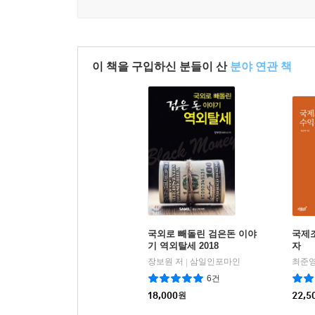
이 책을 구입하신 분들이 산
분야 연관 책
국외로 빼돌린 검은돈 이야
국제
기 역외탈세 2018
자
장보원 저
삼일인포마인
최준영
|
6건
18,000
원
22,5