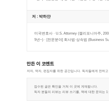
01. 상속회복청구
02. 공증유언
저 :
박하얀
03. 자필유언 (I)
04. 자필유언 (II)
05. 대습상속
미국변호사 · U.S. Attorney (캘리포니아주, 2008년~), J
06. 상속분과 상속재산분할
9년~) · [전문분야] 회사법·상속법 (Business Successio
07. 상속결격과 기여분
08. 상속포기
09. 유언으로부터 누락된 상속인
만든 이 코멘트
10. 유류분
11. 성년후견
저자, 역자, 편집자를 위한 공간입니다. 독자들에게 전하고
12 수탁자 (Trustee) 해임
접수된 글은 확인을 거쳐 이 곳에 게재됩니다.
CHAPTER Ⅳ 한국과 미국의 상속세와 증여세
독자 분들의 리뷰는 리뷰 쓰기를, 책에 대한 문의는 1:
I. 증여세 과세