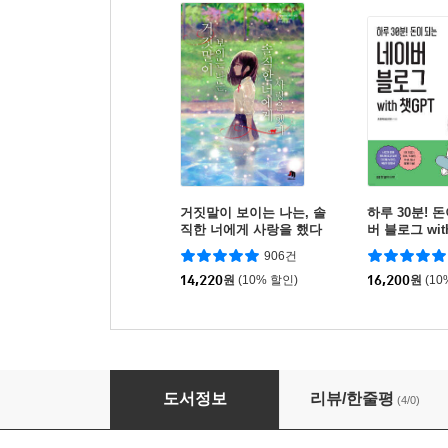
거짓말이 보이는 나는, 솔
하루 30분! 
직한 너에게 사랑을 했다
버 블로그 wit
906건
14,220
원
(10% 할인)
16,200
원
(10
한국과 미국의 상속·증여 차이를 알면 답이 보인
도서정보
리뷰/한줄평
(4/0)