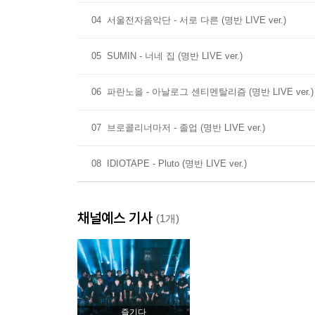
04
서울전자음악단 - 서로 다른 (명반 LIVE ver.)
04.서울전자음악단 - 서로 다른
05
SUMIN - 너네 집 (명반 LIVE ver.)
서울전자음악단의 2집이 대한민국 최고의 음악 프
사랑받는 곡인 ‘서로 다른’의 공감 라이브 버전이
06
파란노을 - 아날로그 센티멘탈리즘 (명반 LIVE ver.)
생겨나게 하는 너무나 아름다운 곡입니다. 가만히 
- 서울전자음악단
07
브로콜리너마저 - 졸업 (명반 LIVE ver.)
SIDE B
08
IDIOTAPE - Pluto (명반 LIVE ver.)
01.SUMIN - 너네 집
사랑이라는 감정과 소재를 가장 반짝거릴 수 있도록 표
채널예스 기사
(1개)
장기 프로젝트인 만큼, 저라는 사람의 지난날들을 되
저를 더 사랑할 수 있는 계기가 된 것 같아요. 저라
EBS 공감 제작진분들께 진심으로 감사의 인사 전
- SUMIN
즐기다