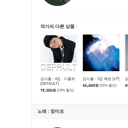
작가의 다른 상품
김사월 - 4집 : 디폴트
김사월 - 3집 헤븐 [LP]
김
(DEFAULT)
45,400
원
(25% 할인)
4
19,300
원
(19% 할인)
노래 :
정미조