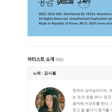
아티스트 소개
(8명)
노래 :
김사월
한국의 싱어송라이터. 2
는 포크 송을 쓴다. 정규
음악에 서포트를 한다. 
웃고 잘 울다가 뭔가를 