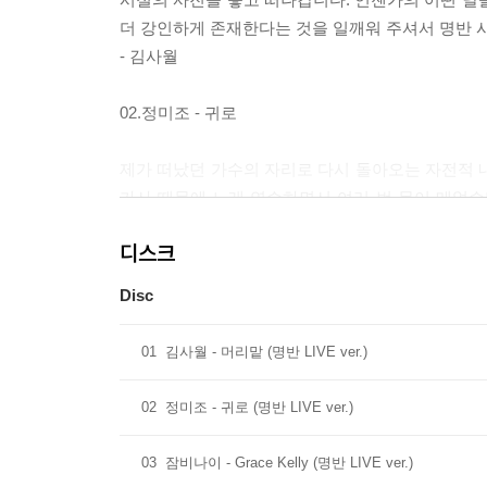
더 강인하게 존재한다는 것을 일깨워 주셔서 명반 시
- 김사월
02.정미조 - 귀로
제가 떠났던 가수의 자리로 다시 돌아오는 자전적 내
가사 때문에 노래 연습하면서 여러 번 목이 메었습
‘스페이스 공감’에서 제 앨범을 명반으로 인정해 주
디스크
- 정미조
Disc
03.잠비나이 - Grace Kelly
01
김사월 - 머리맡 (명반 LIVE ver.)
우리의 정규 1집 [차연(Differance;差延)]
하루하루의 삶이 크게 바뀐 것 같지는 않지만, 문
02
정미조 - 귀로 (명반 LIVE ver.)
초입에 중요한 이정표였고, 지금까지의 여정을 다시
걸어가 보겠습니다. 저희를 비롯한 많은 아티스트들
03
잠비나이 - Grace Kelly (명반 LIVE ver.)
- 잠비나이