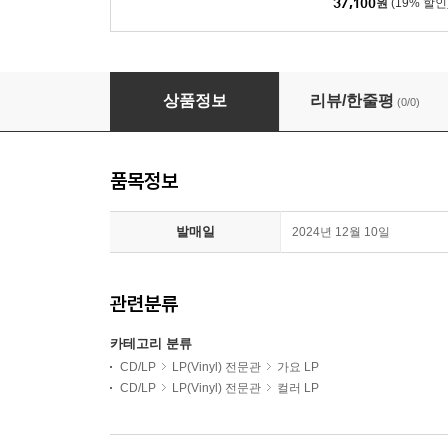
37,100
원
(19% 할인
WE ARE SPACE RECORD:ER Vol 1 [투명 블
상품정보
리뷰/한줄평
(0/0)
품목정보
발매일
2024년 12월 10일
관련분류
카테고리 분류
CD/LP
LP(Vinyl) 전문관
가요 LP
CD/LP
LP(Vinyl) 전문관
컬러 LP