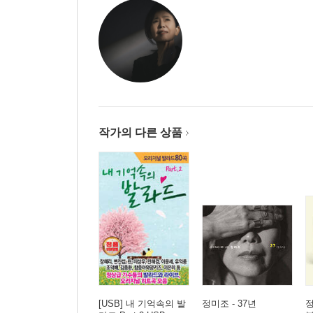
작가의 다른 상품
[USB] 내 기억속의 발
정미조 - 37년
정