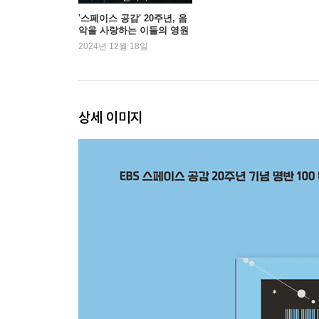
02.파란노을 - 아날로그 센티멘탈리즘
'스페이스 공감' 20주년, 음
악을 사랑하는 이들의 영원
한 친구
공감에 출연할 수 있게 되어서 영광입니다. ‘
2024년 12월 18일
공감하시는 분들은 앞으로 적어지겠지만 그것 또한
- 파란노을
상세 이미지
03.브로콜리너마저 - 졸업
처음 ‘졸업’을 발표할 때 나는 이 노래의 수명
그렇다면 그것은 그대로 좋을 거라는 확신도. 하지만
일종의 도피처로 ‘어학연수’를 선택하던 시절이 사
역시도 이 미친 세상에 대한 책임이 없지 않기 때문
아니어도 괜찮지 않을까. 소음발광의 강동수가 보컬
- 브로콜리너마저
04.IDIOTAPE - Pluto