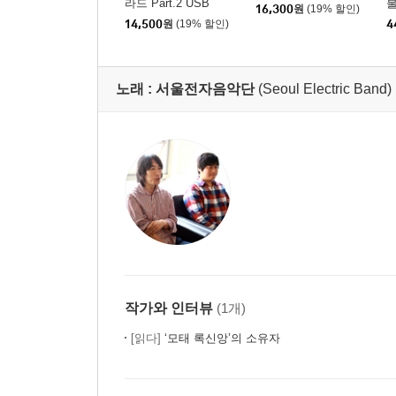
라드 Part.2 USB
불
16,300
원
(19% 할인)
[
14,500
원
(19% 할인)
4
노래 :
서울전자음악단
(Seoul Electric Band)
작가와 인터뷰
(1개)
[읽다]
‘모태 록신앙’의 소유자