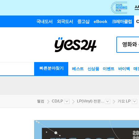
국내도서
외국도서
중고샵
eBook
크레마클럽
C
빠른분야찾기
베스트
신상품
이벤트
바이백
매
웰컴
CD/LP
LP(Vinyl) 전문...
가요 LP