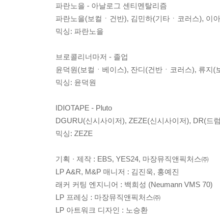
파란노을 - 아날로그 센티멘탈리즘
파란노을(보컬ㆍ건반), 김민하(기타ㆍ코러스), 이아
믹싱: 파란노을
브로콜리너마저 - 졸업
윤덕원(보컬ㆍ베이스), 잔디(건반ㆍ코러스), 류지(보
믹싱: 윤덕원
IDIOTAPE - Pluto
DGURU(신시사이저), ZEZE(신시사이저), DR(드럼
믹싱: ZEZE
기획 · 제작 : EBS, YES24, 마장뮤직앤픽처스㈜
LP A&R, M&P 매니저 : 김진욱, 홍예진
래커 커팅 엔지니어 : 백희성 (Neumann VMS 70)
LP 프레싱 : 마장뮤직앤픽처스㈜
LP 아트워크 디자인 : 노승환