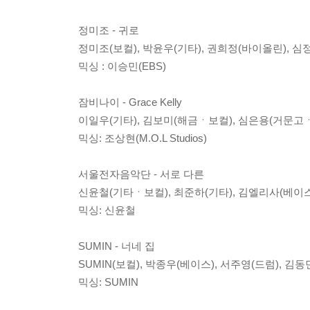
정미조 - 귀로
정미조(보컬), 박윤우(기타), 권희정(바이올린), 심
믹싱 : 이승민(EBS)
잠비나이 - Grace Kelly
이일우(기타), 김보미(해금ㆍ보컬), 심은용(거문고ㆍ
믹싱: 조상현(M.O.L Studios)
서울전자음악단 - 서로 다른
신윤철(기타ㆍ보컬), 최준하(기타), 김엘리사(베이스
믹싱: 신윤철
SUMIN - 너네 집
SUMIN(보컬), 박종우(베이스), 서주영(드럼), 김동
믹싱: SUMIN