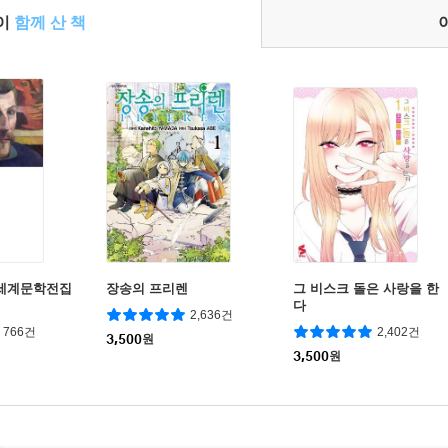
들이
함께 산 책
- 세계문학전집
장송의 프리렌
그 비스크 돌은 사랑을 한
다
2,636건
766건
2,402건
3,500
원
3,500
원