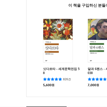
이 책을 구입하신 분
싯다르타 - 세계문학전집 5
달과 6펜스 
8
038
826건
5,600
원
7,000
원