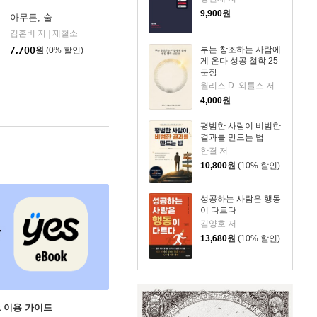
9,900
원
아무튼, 술
김혼비 저
제철소
|
부는 창조하는 사람에
7,700
원
(0% 할인)
게 온다 성공 철학 25
문장
월리스 D. 와틀스 저
4,000
원
평범한 사람이 비범한
결과를 만드는 법
한결 저
10,800
원
(10% 할인)
성공하는 사람은 행동
이 다르다
김양호 저
13,680
원
(10% 할인)
ok 이용 가이드