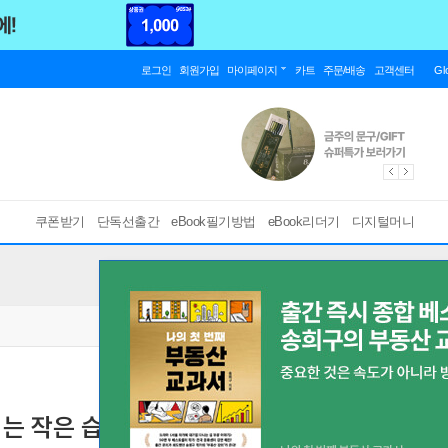
로그인
회원가입
마이페이지
카트
주문/배송
고객센터
Gl
쿠폰받기
단독선출간
eBook필기방법
eBook리더기
디지털머니
는 작은 습관
불안 전문 카운슬러가 8천 명을 상담하