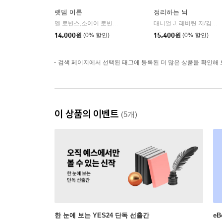
렛뎀 이론
정리하는 뇌
멜 로빈스,소이어 로빈스 저/윤효원 역
비즈니스북스
대니얼 J. 레비틴 저/김성훈 역
|
14,000
원
(0% 할인)
15,400
원
(0% 할인)
검색 페이지에서 선택된 태그에 등록된 더 많은 상품을 확인해 
이 상품의 이벤트
(5개)
한 눈에 보는 YES24 단독 선출간
e