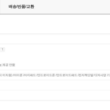
배송/반품/교환
기
능 제공 안함
모니터 미지원) /아이폰 /아이패드 /안드로이드폰 /안드로이드패드 /전자책단말기(저사양 기