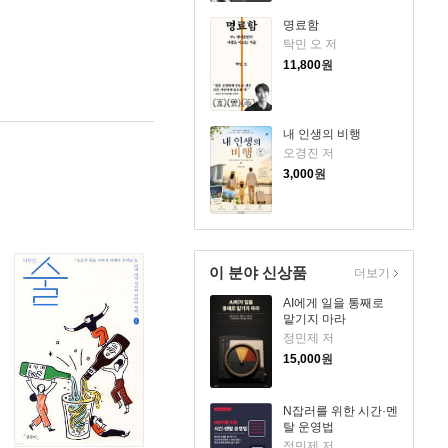
명료함
탁민 오 저
11,800
원
내 인생의 비행
오경진 저
3,000
원
이 분야 신상품
더보기
AI에게 일을 통째로
맡기지 마라
정민제 저
15,000
원
N잡러를 위한 시간·멘
탈 운영법
정민제 저