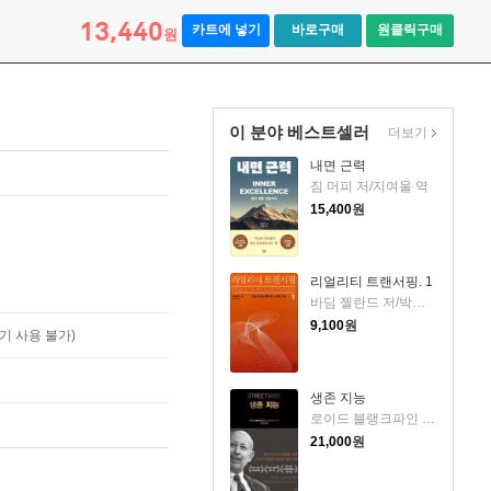
13,440
카트에 넣기
바로구매
원클릭구매
원
이 분야 베스트셀러
더보기
내면 근력
짐 머피 저/지여울 역
15,400
원
리얼리티 트랜서핑. 1
바딤 젤란드 저/박인수 역
9,100
원
기 사용 불가)
생존 지능
로이드 블랭크파인 저/박선영 역
21,000
원