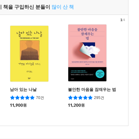
이 책을 구입하신 분들이
많이 산 책
1
/4
남아 있는 나날
불안한 마음을 잠재우는 법
70건
295건
11,900
원
11,200
원