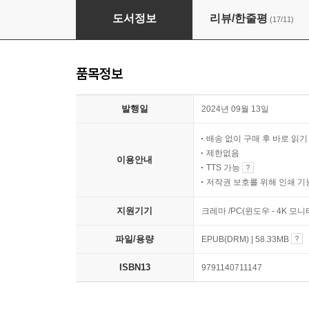
불안한 사람도 마음이 편안해지는 작은 습관
도서정보
리뷰/한줄평
(17/11)
품목정보
발행일
2024년 09월 13일
배송 없이 구매 후 바로 읽
제한없음
이용안내
TTS 가능
저작권 보호를 위해 인쇄 기
지원기기
크레마 /PC(윈도우 - 4K 
파일/용량
EPUB(DRM) | 58.33MB
ISBN13
9791140711147