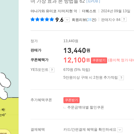
며 가장 효과 본 방법들 62
[ EPUB ]
야나가와 유미코
저/
이지현
역
더퀘스트
2024년 09월 13일
9.6
회원리뷰(
28
건)
판매지수 84
정가
13,440원
13,440
원
판매가
12,100
원
쿠폰혜택가
(종이책 정가 대비
쿠폰받기
YES포인트
670원 (5% 적립)
5만원이상 구매 시 2천원 추가적립
추가혜택쿠폰
쿠폰받기
주문금액대별 할인쿠폰
결제혜택
카드/간편결제 혜택을 확인하세요