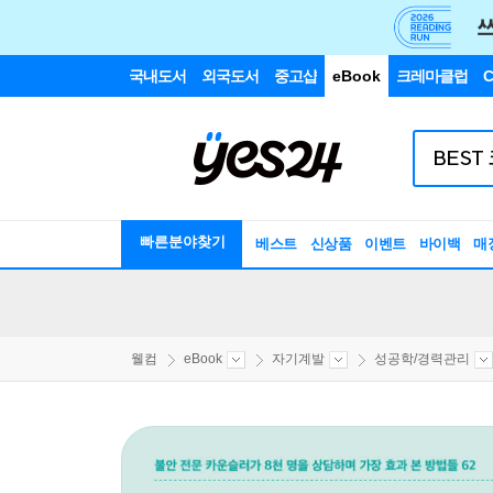
국내도서
외국도서
중고샵
eBook
크레마클럽
C
빠른분야찾기
베스트
신상품
이벤트
바이백
매
웰컴
eBook
자기계발
성공학/경력관리