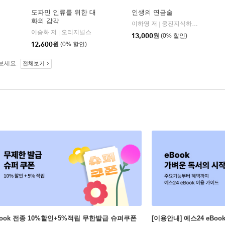
도파민 인류를 위한 대
인생의 연금술
화의 감각
와이즈베리
이하영 저
웅진지식하우스
|
|
이승화 저
오리지널스
|
13,000
원
(0% 할인)
12,600
원
(0% 할인)
보세요.
전체보기
Book 전종 10%할인+5%적립 무한발급 슈퍼쿠폰
[이용안내] 예스24 eBo