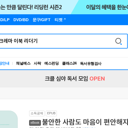
D/LP
DVD/BD
문구
/GIFT
티켓
장안내
채널예스
사락
예스펀딩
클래스24
독서유형검사
RBTI Lab
독서유형검사
크클 심야 독서 모임
OPEN
소득공제
EPUB
불안한 사람도 마음이 편안해지
eBook