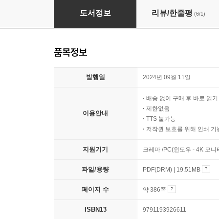
파이썬과 자바스크립트로 배우는 OpenAI 프로
도서정보
리뷰/한줄평
(6/1)
품목정보
발행일
2024년 09월 11일
배송 없이 구매 후 바로 읽
제한없음
이용안내
TTS 불가능
저작권 보호를 위해 인쇄 기
지원기기
크레마 /PC(윈도우 - 4K 모
파일/용량
PDF(DRM) | 19.51MB
페이지 수
약 386쪽
ISBN13
9791193926611