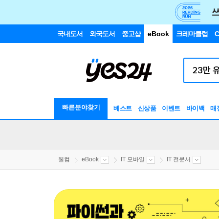
국내도서
외국도서
중고샵
eBook
크레마클럽
C
빠른분야찾기
베스트
신상품
이벤트
바이백
매
웰컴
eBook
IT 모바일
IT 전문서