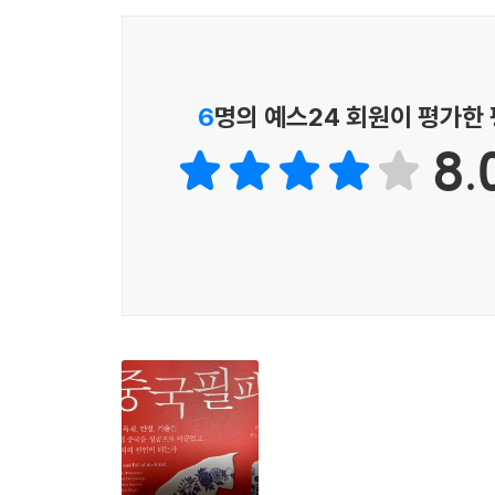
- 민신 페이 (〈차이나 쿼터리〉)
미래의 독재자를 위한 길을 열어준 것이다.
글자이자 토대가 되는 시험, 과거(科擧) 제도가 
체제만을 통일된 커리큘럼으로 교육하고 각 개인을 
천안문 이후 중국 지도부는 왜 국유기업 민영화와
게 경제적인 측면에서만 보면 1990년대의 이러한 
6
명의 예스24 회원이 평가한
587년 수나라에서 개발된 이후 오늘날 가오카오(G
산이 있었다. 이 전략은 중국 역사에서 수직적 자본
‘안정’을 가능하게 했고 국가 주도 ‘기술’ 발전을 
8.
외 사건도 허락하지 않았고 관료제 외부에서 ‘사
덩샤오핑과 천윈은 입헌 민주주의는 배제했지만, 
성장과 교육을 어떻게 범위의 땅으로 ‘아웃소싱’했는
분산하기 위해 의미 있고 합리적인 방식을 취했으며
1,500년 이상의 역사를 가진 정책이 어떻게 한
설했다. 다시 말해, 그들은 마찰적인 독재 체제를 만
원리까지 밝히는 이 책은 독자에게 정신적 쾌감을 
부활하고 문화대혁명의 ‘지저분하고 잔인하며 짧은’ 
전임자가 세운 선례를 깨고 세 번째 임기를 시작했
개혁 없는 대국은 몰락하고
독재적이었고 경제적 파탄을 초래했을 뿐 아니라 권
거대한 하나의 중국은 무너진다
일지도 모른다.
--- 「4장. 권위주의적 평균으로의 회귀」 중에서
저자는 규모(Scale)와 범위(Scope) 두 상
해석한다. 규모는 동질성을, 범위는 이질성을 의미
즉, 중국식 시스템은 적합한 사람을 포용하고 부적
존중한다. 저자는 국가 확장과 유지를 위해 다양성
수 있었던 그 시스템은 무엇이었을까? 바로 인적 
중국부터 중화인민공화국까지 중국 역사 전체를 재료