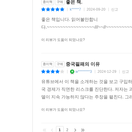
좋은 책.
종이책
구매
--- 「9장. 시진핑의 공산당」 중에서
k*****7
2024-09-20
신고
|
|
|
좋은 책입니다. 읽어볼만합니
중국은 경제 발전과 지리적 여건이라는 민주주의의
다.~~~~~~~~~~~~~~~~~~///~~//~~~~~~~~
보다 훨씬 높은 소득 수준에서 체제 전환을 시작했다
국 해안에 도달하지 못했다. (…) 중국의 GDP는 
이 리뷰가 도움이 되었나요?
다.
--- 「10장. EAST 모델을 깨고 나오기?」 중에서
중국필패의 이유
종이책
구매
w********3
2024-12-29
신고
|
|
|
유튜브에서 이 책을 소개하는 것을 보고 구입하
국 경제가 직면한 리스크를 진단한다. 저자는 과
델이 지속 가능하지 않다는 주장을 펼친다. 그리
이 리뷰가 도움이 되었나요?
1
2