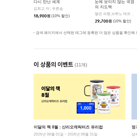
다시 만난 세계
눈에 보이지 않는 국경
의 지도책
김희교 저
푸른숲
|
델핀 파팽,브뤼노 테르트레,세마르탱 라보르드 저/이수진 역
18,900
원
(10% 할인)
29,700
원
(10% 할인)
검색 페이지에서 선택된 태그에 등록된 더 많은 상품을 확인해 
이 상품의 이벤트
(11개)
이달의 책 8월 : 산리오캐릭터즈 유리컵
정
2026년 08월 01일 ~ 2026년 08월 31일
상