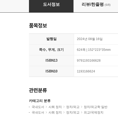
중국필패
도서정보
리뷰/한줄평
(6/8)
품목정보
발행일
2024년 08월 16일
쪽수, 무게, 크기
624쪽 | 152*223*35mm
ISBN13
9791193166628
ISBN10
1193166624
관련분류
카테고리 분류
국내도서
사회 정치
정치/외교
정치/외교학 일반
국내도서
사회 정치
정치/외교
외교/국제정치