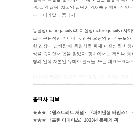
관, 상인 집단, 지식인 집단이 인재를 선발할 수 있
--- 「머리말」 중에서
동질성(homogeneity)과 이질성(heterogen
르는 근원적인 주제이다. 진승·오광의 난은 규모와
한 긴장이 발생할 때 동질성을 위해 이질성을 희
상을 죽이면서 힘을 얻었다. 정치에서는 황제나 중국
형의 인적 자본인 유학자 관료들, 또는 테크노크라
이 책의 핵심은 중국의 독재가 깊숙이 뿌리내리며 
다. EAST 공식의 첫 글자인 관료 채용 시험과 
장되고, 성숙한 과정을 설명하는 데 중심적으로 등
출판사 리뷰
국가는 규모와 범위 사이에서 최적의 균형을 유지해
★★★ 〈월스트리트 저널〉〈파이낸셜 타임스〉
는 범위 조건을 무시해 중국의 기술 우위를 낭비
★★★ 〈포린 어페어스〉2023년 올해의 책
있으며 중국의 경제와 기술을 망가뜨리고 있다.
--- 「서론. EAST 공식이란」 중에서