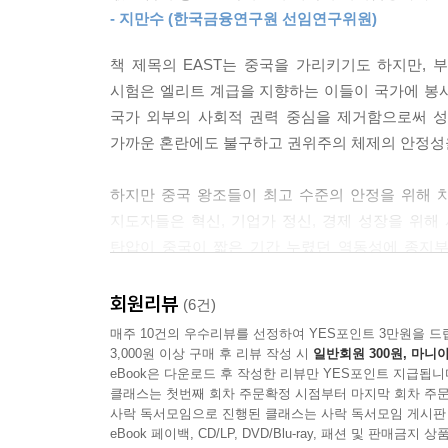
용하면 눈에 띄는 변칙이 나타난다. 고대 중국의 
- 지만수 (한국금융연구원 선임연구위원)
중국의 야망과 위기는 누구나 알고 있다. 그러나
야 하는 근대화의 효과는 전혀 얻지 못했다. 중국의
연구는 이제까지 없었다. 1960년 베이징 출생으로
문해력을 위한 씨앗을 심지 못했다. EAST 공식은
책 제목의 EAST는 중국을 가리키기도 하지만, 
한나라를 비교하고, 영국 튜더 왕조 헨리 8세의 
시험은 엘리트 계급을 지향하는 이들이 국가에 봉
중국 최초의 통일 왕조 진나라가 나무 몽둥이를 
표준화된 시험은 정답과 가치 정렬을 위해 권위에
국가 외부의 사회적 권력 중심을 제거함으로써 
시작하여 중국 역사 구석구석 뿌리 내린 사료를 남
질적인 사회를 성공적으로 헤쳐나가는 데 필수적인
가까운 혼란에도 불구하고 권위주의 체제의 안정성을
논리와 추론에 대한 신뢰), 다양성 인정(우리 주변
저자는 젊은 날 떠나온 땅을 향한 안타까움과 옛 
거 제도는 이러한 자유주의적 가치를 모조리 부정한
하지만 중국 왕조들이 최고 수준의 안정을 위해 
잡은 화타와 같이 낱낱이 해부해 냉철하게 분석하
지도자들은 혁신, 기업가 정신, 경제 성장을 위
분석은 선명한 비판도 아끼지 않으며 공명정대하게
순응이 승리의 공식이었다. 이 강력한 문화적 전통에
탄압이 중국이 짧은 기간 누렸던 역동성에 종지부
수치와 데이터로 단단히 뒷받침한 이 책을 통해 세계
국가는 과거 시험을 통해 인간의 관점뿐 아니라 정
‘중국몽’이 문자 그대로 일장춘몽에 불과할 수 있음
--- 「3장. 사회 없는 국가」 중에서
- 앤드류 네이선 (〈포린 어페어스〉)
회원리뷰
(6건)
과거 제도는 어떻게
매주 10건의 우수리뷰를 선정하여 YES포인트 3만원을 드
중국을 형성하고 지탱했나
놀랍도록 독창적이고 명석하며 통찰력 있는 이론적
덩샤오핑, 후야오방, 자오쯔양이 이끌었던 1980년
3,000원 이상 구매 후 리뷰 작성 시
일반회원 300원, 마니아
분석을 활용하여, 한 제도의 도입이 중국 역사를
eBook은 다운로드 후 작성한 리뷰만 YES포인트 지급됩니
놀라운 수준의 권력 분산, 이념적 다양성, 눈부신 
한때 세계 GDP 60%를 차지했던(송나라) 중국은
클래스는 첫번째 회차 주문확정 시점부터 마지막 회차 주문
대학원생 모두에게 완벽한 교과서가 될 것이다. 출
을 가능하게 했던 정치 개혁을 전부 뒤집으면서 끝장
사락 독서모임으로 진행된 클래스는 사락 독서모임 게시판
니덤의 니덤 문제(Needham Question)] 
가득하다.
생시키면서 중국공산당 총서기라는 단 하나의 직책
eBook 페이백, CD/LP, DVD/Blu-ray, 패션 및 판매금
중국사에 해박한 독자들이 품었을 의문 역시 이 책이