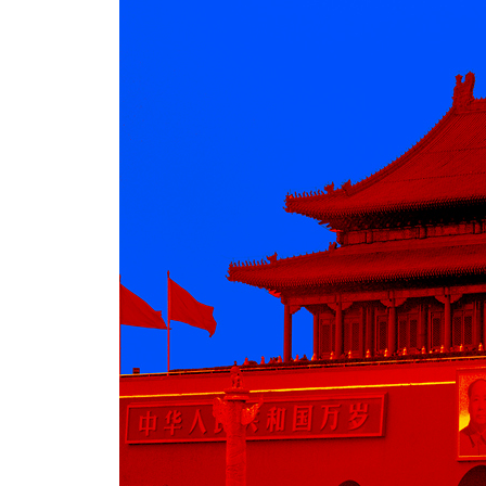
9장. 시진핑의 공산당
10장. EAST 모델을 깨고 나오기?
연표
주
참고문헌
찾아보기