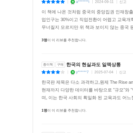
a*******i
2024-09-11
신고
|
|
|
중국 대학은 정부의 엄격한 통제와 감독을 받으며, 
이 책에 나온 것처럼 중국의 중앙집권 인재창출
료제의 일부이다. 각 대학은 재정부나 외교부처럼 
업인구는 30%이고 직업전환이 어렵고 교육개
비 여러 특권을 누린다. 중국의 대학 총장은 정부가
무너질지 모르지만 위 책과 보이지 않는 중국 등
지도자들의 행정적 부속물이다. 연구비는 정부 지
미국의 국립과학재단이나 국립보건원과는 달리 학계보
3명
이 이 리뷰를 추천합니다.
프라사드의 글은 중국이 홍콩을 생각하는 방식과 매
국의 수많은 도시 중 하나가 되어버리는 순간, 중
한국의 현실과도 일맥상통
종이책
구매
된다. 시진핑 체제에서 훼손당한 것은 홍콩의 자
y******7
2025-07-04
신고
|
|
|
개혁주의자들이 고안한 이단적 모델은 중국의 적대적
한국판 제목은 다소 과격하고,원제 The Rise an
--- 「8장. 정부 공화국」 중에서
현재까지 다양한 데이터를 바탕으로 "규모"와 
며, 이는 한국 사회의 획일화 된 교육과도 어느
중국은 경제적으로는 남한을 지향하지만, 정치적으로
1명
이 이 리뷰를 추천합니다.
시진핑의 반부패 캠페인은 더 큰 정치적, 개인적 안
몰두하고 있다. 권력을 확고하게 장악하고 있는 것
의 악영향과 남은 규범과 양심의 가책이 시진핑을 