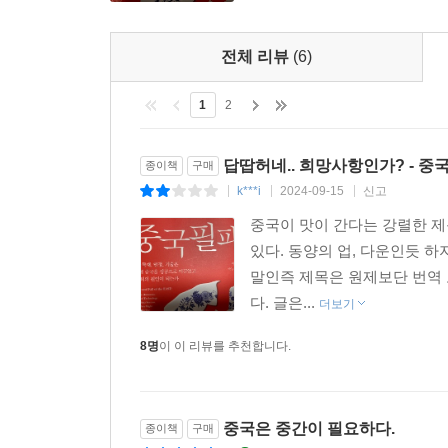
매우 흡사할 것이다.
시진핑 정권은 이전 정권의 개혁주의 노선에서 후
유교는 본질적으로나 통치 수단으로서나 독재자의
전체 리뷰
(6)
인정하지 않는 시진핑의 중국공산당은 결국 중국을
--- 「5장. 무엇이 중국의 전제 정치를 안정적으로
필패한다는 것이다. 특히 시진핑은 2018년 임기
1
2
유효할 것인가? 중국의 야욕이 세계 질서를 흔드
중국공산당은 ‘시스템’을 사람들의 집합이 아니라 (
제안한다. 행동 기제를 파악하면 다음 수를 읽을 
의 집합과 배열로 보는 태도 덕분에 생존했다. 이 
답땁허네.. 희망사항인가? - 중
종이책
구매
독자에게 많은 질문을 던질 것이다. ‘아무나’를 위한
0만 명의 부패 공무원이 숙청되면, 국가는 전체 명단
k***i
2024-09-15
신고
|
|
|
더 깨끗해진다.
세계를 가로지르는 거시적 관점을 적확하고 옳은 근
중국이 맛이 간다는 강렬한 제
--- 「6장. 털록의 저주」 중에서
씹어 삼키고 ‘중국’이 어디로 갈지, 세계의 미래와
있다. 동양의 업, 다운인듯 하
더욱 의미가 있다. 우리는 과거 제도와 유교 이데
말인즉 제목은 원제보단 번역 
나는 중국 역사에서 가장 흥미로운 시기로 220년부
능력주의 신화와 위계질서 내재화 및 이질성 거부
다. 글은...
더보기
끊이지 않았으며, 경쟁이 치열했고, 정치적으로도 분
것인가, 사회에 때로는 혼란을 그러나 발전을 가져올
또 다른 유사점이 있다면 이 시기가 기술의 전성기였다
8명
이 이 리뷰를 추천합니다.
을 기록했다. 이 시기는 중국의 ‘유럽의 순간’이며,
국이 무너진 것은 476년이다.
--- 「7장. 니덤 문제의 재구성」 중에서
중국은 중간이 필요하다.
종이책
구매