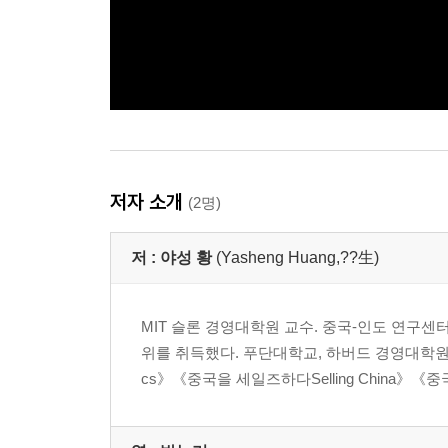
저자 소개
(2명)
저 :
야성 황
(Yasheng Huang,??生)
MIT 슬론 경영대학원 교수. 중국-인도 연구센터
위를 취득했다. 푸단대학교, 하버드 경영대학원에서 재직
cs》《중국을 세일즈하다Selling China》《중국의 