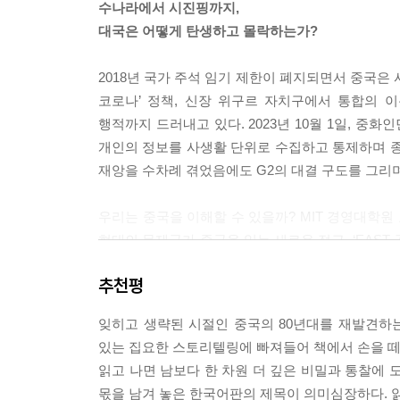
수나라에서 시진핑까지,
대국은 어떻게 탄생하고 몰락하는가?
역사학자 첸무는 팔고문을 가리켜 “인간 재능의 가장
주관적인 주제에 객관성을 부여하기 위함이었다. 또
2018년 국가 주석 임기 제한이 폐지되면서 중국은 
--- 「1장. 규모 확장 수단으로서의 과거 제도」 중
코로나’ 정책, 신장 위구르 자치구에서 통합의 
행적까지 드러내고 있다. 2023년 10월 1일, 
1978년에서 2018년 사이 개혁개방을 내세운 중
개인의 정보를 사생활 단위로 수집하고 통제하며 종
자형 경제’로 알려진 구조 안에서 신생 기업의 진입
재앙을 수차례 겪었음에도 G2의 대결 구도를 그리며
공산당의 중앙집권적 인사 관리의 틀 안에 M자형 경
스템 안에서 활동하는 주체들의 인센티브를 형성하
우리는 중국을 이해할 수 있을까? MIT 경영대학원
현대의 문제국가 중국을 읽는 새로운 접근, ‘EAST 공식
나는 1장에서 과거 중국 제국이 고도로 형식화된 
(Autocracy)와 안정(Stability)과 기술(Te
현대의 능력주의적 성과 지표는 무엇일까? 바로 GD
추천평
가리킨다. 수나라에서 시진핑까지, 대국은 어떻게 
다른 장르가 있다. 전자에는 후자의 존재가 필수다.
있다.
--- 「2장. 중국의 조직화 - 그리고 중국공산당」 
잊히고 생략된 시절인 중국의 80년대를 재발견하
있는 집요한 스토리텔링에 빠져들어 책에서 손을 떼기
베이징 출신 MIT 교수의
조지프 헨릭은 자신의 저서 『위어드』에서 왜 서양
읽고 나면 남보다 한 차원 더 깊은 비밀과 통찰에 
이제까지 없던 날카로운 통찰
퇴보에 빠져있던 시기에 서양은 처음으로 교육, 산업
몫을 남겨 놓은 한국어판의 제목이 의미심장하다. 