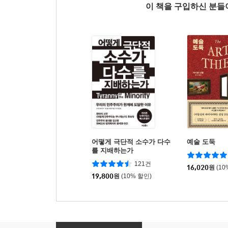
이 책을 구입하신 분
어떻게 극단적 소수가 다수
예술 도둑
를 지배하는가
121건
16,020
원
(10
19,800
원
(10% 할인)