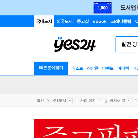
국내도서
외국도서
중고샵
eBook
크레마클럽
C
빠른분야찾기
베스트
신상품
이벤트
바이백
매
웰컴
국내도서
사회 정치
정치/외교