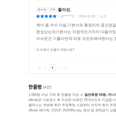
좋아요.
종이책
구매
g*******2
2024-11-03
신고
|
|
|
책이 좀 커서 아쉽.기본서와 총정리의 중간판같
완성샀는데기본서는 지엽적인거까지 다들어있고
아쉬운건 기출이빈약 따로 프린트해야한다는 점
이 리뷰가 도움이 되었나요?
1
한줄평
(4건)
1,000원 이상 구매 후 한줄평 작성 시
일반회원 50원, 마니
eBook은 다운로드 후 작성한 리뷰만 YES포인트 지급됩니
클래스는 첫번째 회차 주문확정 시점부터 마지막 회차 주문
eBook 페이백, CD/LP, DVD/Blu-ray, 패션 및 판매금