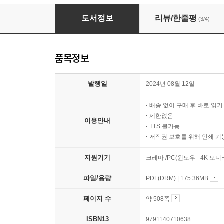
2025 시나공 퀵이지 컴퓨터활용능력 1급 필기
도서정보
리뷰/한줄평
(3/4)
품목정보
발행일
2024년 08월 12일
배송 없이 구매 후 바로 읽
제한없음
이용안내
TTS 불가능
저작권 보호를 위해 인쇄 기
지원기기
크레마 /PC(윈도우 - 4K 모
파일/용량
PDF(DRM) | 175.36MB
페이지 수
약 508쪽
ISBN13
9791140710638