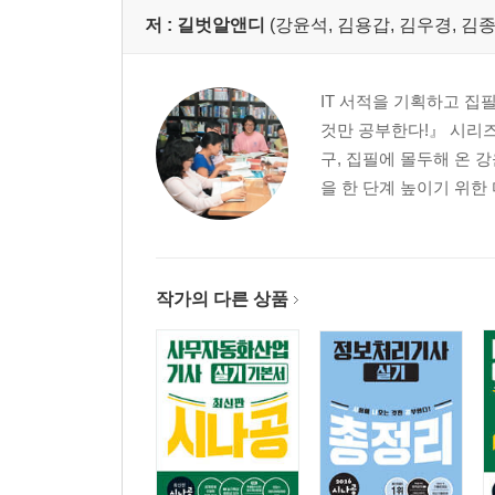
저 :
길벗알앤디
(강윤석, 김용갑, 김우경, 김종
IT 서적을 기획하고 집
것만 공부한다!』 시리즈
구, 집필에 몰두해 온 
을 한 단계 높이기 위한
작가의 다른 상품