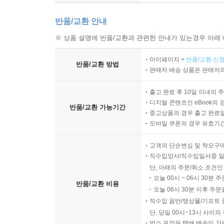
반품/교환 안내
※ 상품 설명에 반품/교환과 관련한 안내가 있는경우 아래 
마이페이지 >
반품/교환 신청
반품/교환 방법
판매자 배송 상품은 판매자와
출고 완료 후 10일 이내의 
디지털 콘텐츠인 eBook의 
반품/교환 가능기간
중고상품의 경우 출고 완료일
모바일 쿠폰의 경우 유효기간(
고객의 단순변심 및 착오구
직수입양서/직수입일서중 일
단, 아래의 주문/취소 조건인
오늘 00시 ~ 06시 30분 
반품/교환 비용
오늘 06시 30분 이후 주문
직수입 음반/영상물/기프트 
단, 당일 00시~13시 사이
박스 포장은 택배 배송이 가