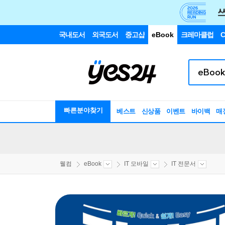
국내도서
외국도서
중고샵
eBook
크레마클럽
C
빠른분야찾기
베스트
신상품
이벤트
바이백
매
웰컴
eBook
IT 모바일
IT 전문서