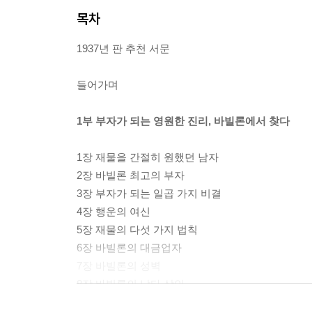
목차
1937년 판 추천 서문
들어가며
1부 부자가 되는 영원한 진리, 바빌론에서 찾다
1장 재물을 간절히 원했던 남자
2장 바빌론 최고의 부자
3장 부자가 되는 일곱 가지 비결
4장 행운의 여신
5장 재물의 다섯 가지 법칙
6장 바빌론의 대금업자
7장 바빌론의 성벽
8장 바빌론의 낙타 상인
9장 바빌론에서 발굴된 점토판