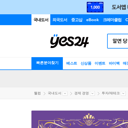
국내도서
외국도서
중고샵
eBook
크레마클럽
C
빠른분야찾기
베스트
신상품
이벤트
바이백
매
웰컴
국내도서
경제 경영
투자/재테크