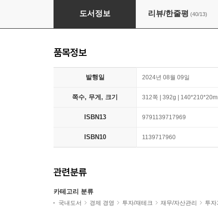
바빌론 부자들의 돈 버는 지혜
도서정보
리뷰/한줄평
(40/13)
품목정보
발행일
2024년 08월 09일
쪽수, 무게, 크기
312쪽 | 392g | 140*210*20
ISBN13
9791139717969
ISBN10
1139717960
관련분류
카테고리 분류
국내도서
경제 경영
투자/재테크
재무/자산관리
투자