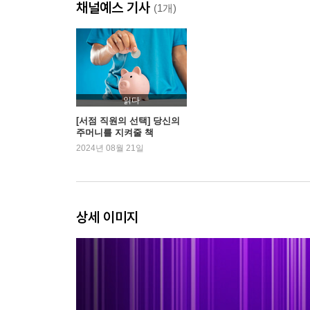
채널예스 기사
10장 바빌론에서 운이 가장 좋은 남자
(1개)
11장 바빌론의 간략한 역사
2부 새로운 깨달음: 더 깊은 질문들
12장 부자가 되기 위해 공부하는 방법
읽다
13장 돈 문제를 분석하는 방법
[서점 직원의 선택] 당신의
주머니를 지켜줄 책
14장 ? 재물을 간절히 원했던 남자
2024년 08월 21일
15장 ? 바빌론 최고의 부자
16장 ? 부자가 되는 일곱 가지 비결
17장 ? 행운의 여신
18장 ? 재물의 다섯 가지 법칙
상세 이미지
19장 ? 바빌론의 대금업자
20장 ? 바빌론의 성벽
21장 ? 바빌론의 낙타 상인
22장 ? 바빌론에서 발굴된 점토판
23장 당신의 밝은 미래가 눈앞에 펼쳐진다