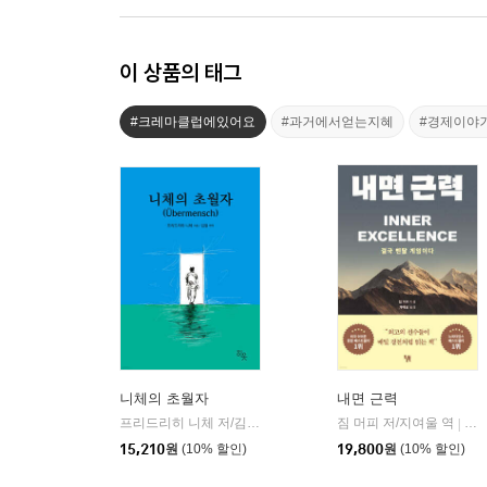
이 상품의 태그
#크레마클럽에있어요
#과거에서얻는지혜
#경제이야
니체의 초월자
내면 근력
프리드리히 니체 저/김철 편역
히읏
짐 머피 저/지여울 역
윌북(
|
|
15,210
원
(10% 할인)
19,800
원
(10% 할인)