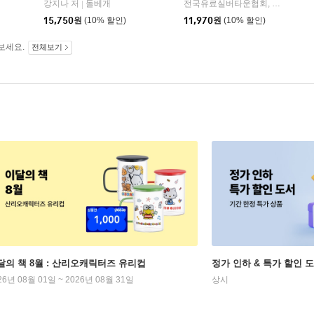
강지나 저
돌베개
전국유료실버타운협회, 포푸라샤 편집부 저/이지수 역
|
15,750
원
(10% 할인)
11,970
원
(10% 할인)
보세요.
전체보기
달의 책 8월 : 산리오캐릭터즈 유리컵
정가 인하 & 특가 할인 
26년 08월 01일 ~ 2026년 08월 31일
상시