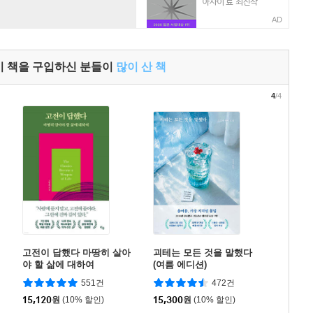
AD
이 책을 구입하신 분들이
많이 산 책
4
/4
고전이 답했다 마땅히 살아
괴테는 모든 것을 말했다
야 할 삶에 대하여
(여름 에디션)
551건
472건
15,120
원
(10% 할인)
15,300
원
(10% 할인)