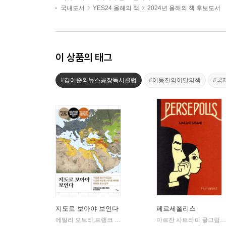
국내도서
YES24 올해의 책
2024년 올해의 책 후보도서
이 상품의 태그
#김어준의뉴스공장독서클럽
#이동진의이달의책
#국
지도로 보아야 보인다
페르세폴리스
에밀리 오브리,프랭크 테타르 공저/이수진 역
사이
마르잔 사트라피 글그림/박언주 역
|