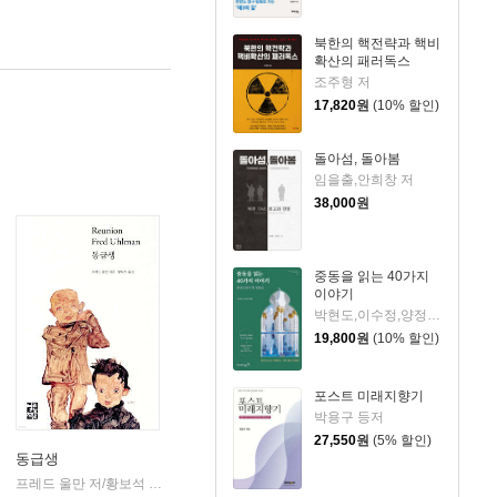
북한의 핵전략과 핵비
확산의 패러독스
조주형 저
17,820
원
(10% 할인)
돌아섬, 돌아봄
임을출,안희창 저
38,000
원
중동을 읽는 40가지
이야기
박현도,이수정,양정아 저
19,800
원
(10% 할인)
포스트 미래지향기
박용구 등저
27,550
원
(5% 할인)
동급생
프레드 울만 저/황보석 역
열린책들
|