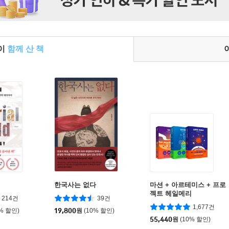
들이
함께 산 책
한국사는 없다
마션 + 아르테미스 + 프로
젝트 헤일메리
214건
39건
1,677건
0% 할인)
19,800
원
(10% 할인)
55,440
원
(10% 할인)