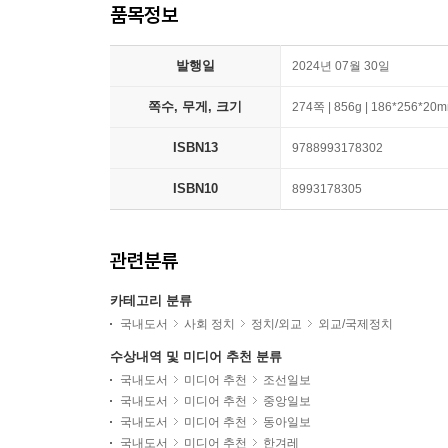
품목정보
발행일
2024년 07월 30일
쪽수, 무게, 크기
274쪽 | 856g | 186*256*20
ISBN13
9788993178302
ISBN10
8993178305
관련분류
카테고리 분류
국내도서
사회 정치
정치/외교
외교/국제정치
수상내역 및 미디어 추천 분류
국내도서
미디어 추천
조선일보
국내도서
미디어 추천
중앙일보
국내도서
미디어 추천
동아일보
국내도서
미디어 추천
한겨레