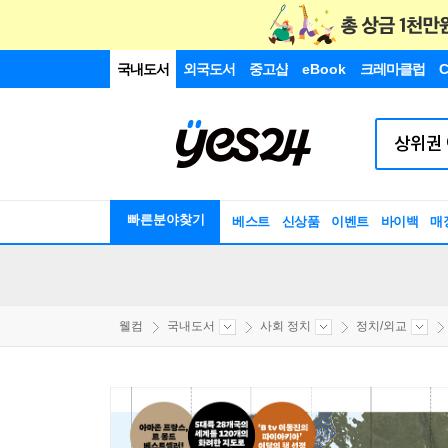
국내도서
외국도서
중고샵
eBook
크레마클럽
C
빠른분야찾기
베스트
신상품
이벤트
바이백
매
웰컴
국내도서
사회 정치
정치/외교