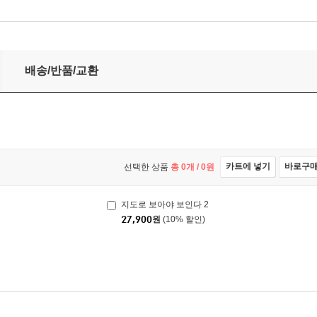
배송/반품/교환
카트에 넣기
바로구
선택한 상품
총
0
개 /
0
원
지도로 보아야 보인다 2
27,900
원
(10% 할인)