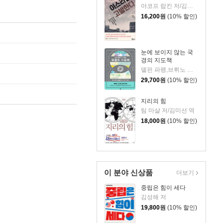
야코프 랍킨 저/김재용 역
16,200
원
(10% 할인)
눈에 보이지 않는 국
경의 지도책
델핀 파팽,브뤼노 테르트레,세마르탱 라보르드 저/이수진 역
29,700
원
(10% 할인)
지리의 힘
팀 마샬 저/김미선 역
18,000
원
(10% 할인)
이 분야 신상품
더보기
중립은 힘이 세다
김성해 저
19,800
원
(10% 할인)