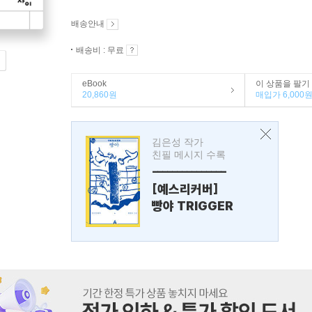
배송안내
배송비 : 무료
eBook
이 상품을 팔기
20,860원
매입가 6,000
김은성 작가
친필 메시지 수록
---------------
[예스리커버]
빵야 TRIGGER