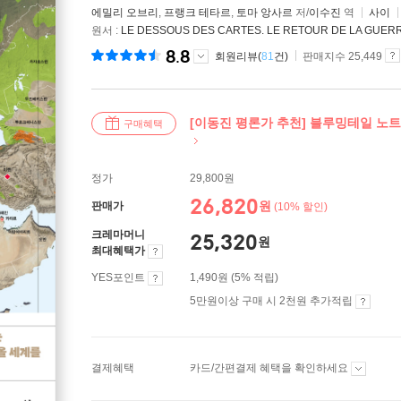
에밀리 오브리
,
프랭크 테타르
,
토마 앙사르
저/
이수진
역
사이
원서 :
LE DESSOUS DES CARTES. LE RETOUR DE LA GUER
8.8
회원리뷰(
81
건)
판매지수 25,449
[이동진 평론가 추천] 블루밍테일 노트
구매혜택
정가
29,800원
26,820
원
판매가
(10% 할인)
크레마머니
25,320
원
최대혜택가
YES포인트
1,490원 (5% 적립)
5만원이상 구매 시 2천원 추가적립
결제혜택
카드/간편결제 혜택을 확인하세요