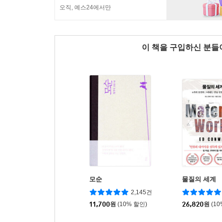
오직, 예스24에서만
이 책을 구입하신 분
모순
물질의 세계
2,145건
11,700
원
(10% 할인)
26,820
원
(1