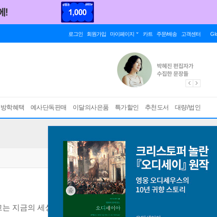
로그인
회원가입
마이페이지
카트
주문/배송
고객센터
Gl
름방학혜택
예사단독판매
이달의사은품
특가할인
추천도서
대량/법인
는 지금의 세상을, 다가올 세계를 제대로 볼 수 없다