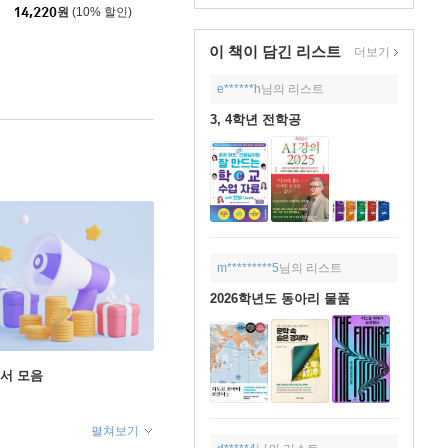
포레스트북스
|
14,220
원
(10% 할인)
이 책이 담긴
리스트
더보기
e******h
님의 리스트
3, 4학년 전학공
m*********5
님의 리스트
2026학년도 동아리 물품
도서 모음
펼쳐보기