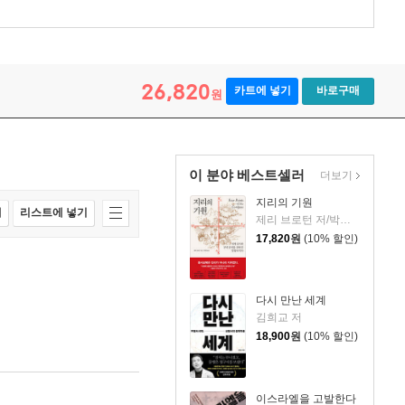
26,820
카트에 넣기
바로구매
원
이 분야 베스트셀러
더보기
지리의 기원
매
리스트에 넣기
제리 브로턴 저/박세연 역
17,820
원
(10% 할인)
다시 만난 세계
김희교 저
18,900
원
(10% 할인)
이스라엘을 고발한다