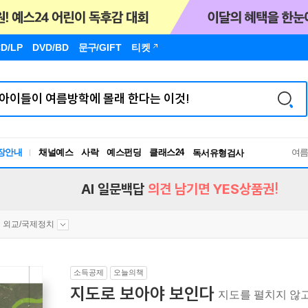
D/LP
DVD/BD
문구
/GIFT
티켓
장안내
채널예스
사락
예스펀딩
클래스24
독서유형검사
여
RBTI Lab
독서유형검사
AI 일문백답
의견 남기면 YES상품권!
외교/국제정치
소득공제
오늘의책
지도로 보아야 보인다
지도를 펼치지 않고