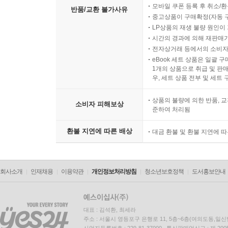
모바일 쿠폰 등록 후 취소/환
반품/교환 불가사유
중고상품이 구매확정(자동 
LP상품의 재생 불량 원인이 기
시간의 경과에 의해 재판매가
전자상거래 등에서의 소비자
eBook 세트 상품은 일괄 
1개의 상품으로 취급 및 판매
우, 세트 상품 전부 및 세트
상품의 불량에 의한 반품, 교
소비자 피해보상
준하여 처리됨
환불 지연에 따른 배상
대금 환불 및 환불 지연에 
회사소개
인재채용
이용약관
개인정보처리방침
청소년보호정책
도서홍보안내
대표 : 김석환, 최세라
주소 : 서울시 영등포구 은행로 11, 5층~6층(여의도동,일신
사업자등록번호 : 229-81-37000 통신판매업신고 : 제 200