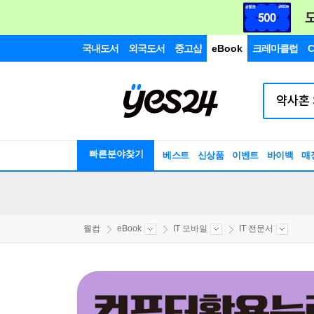
국내도서
외국도서
중고샵
eBook
크레마클럽
C
빠른분야찾기
베스트
신상품
이벤트
바이백
매
웰컴
eBook
IT 모바일
IT 전문서