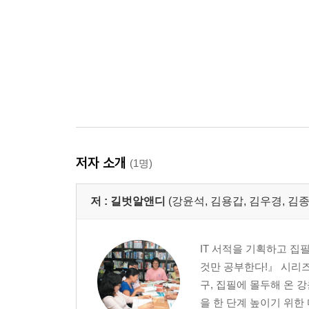
저자 소개
(1명)
저 :
길벗알앤디
(강윤석, 김용갑, 김우경, 김종
IT 서적을 기획하고 집
것만 공부한다!』 시리즈
구, 집필에 몰두해 온 
을 한 단계 높이기 위한