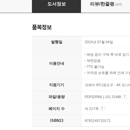
2025 시나공 컴퓨터활용능력 2급 필기 총정리
도서정보
리뷰/한줄평
(1/7)
품목정보
발행일
2024년 07월 04일
배송 없이 구매 후 바로 읽
제한없음
이용안내
TTS 불가능
저작권 보호를 위해 인쇄 기
지원기기
크레마 /PC(윈도우 - 4K 모
파일/용량
PDF(DRM) | 101.31MB
페이지 수
약 217쪽
ISBN13
9791140710171