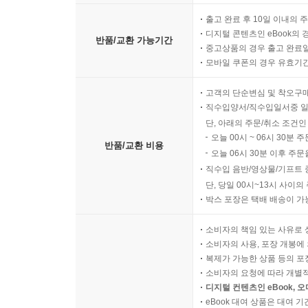
출고 완료 후 10일 이내의 
디지털 콘텐츠인 eBook의 
반품/교환 가능기간
중고상품의 경우 출고 완료일
모바일 쿠폰의 경우 유효기간(
고객의 단순변심 및 착오구
직수입양서/직수입일서중 일
단, 아래의 주문/취소 조건인
오늘 00시 ~ 06시 30분 
반품/교환 비용
오늘 06시 30분 이후 주문
직수입 음반/영상물/기프트 
단, 당일 00시~13시 사이
박스 포장은 택배 배송이 가
소비자의 책임 있는 사유로 
소비자의 사용, 포장 개봉에 
복제가 가능한 상품 등의 포장을 
소비자의 요청에 따라 개별
디지털 컨텐츠인 eBook, 
eBook 대여 상품은 대여 기