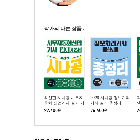
작가의 다른 상품
최신판 시나공 사무자
2026 시나공 정보처리
최
동화 산업기사 실기 기
기사 실기 총정리
M
본서
트
22,400
원
26,400
원
2
2