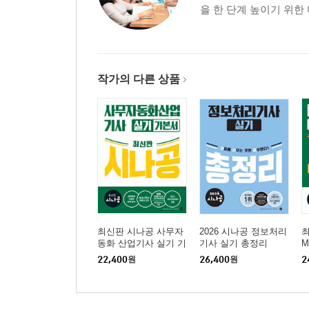
을 한 단계 높이기 위한
작가의 다른 상품
최신판 시나공 사무자
2026 시나공 정보처리
최
동화 산업기사 실기 기
기사 실기 총정리
M
본서
트
22,400
원
26,400
원
2
2