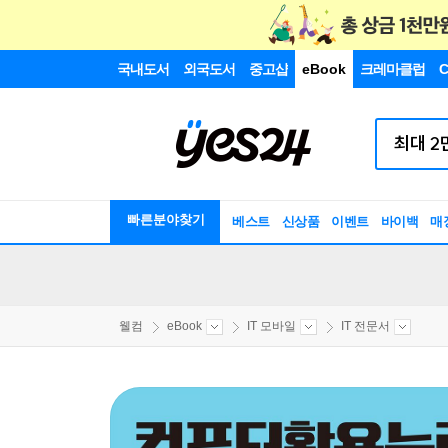
국내도서
외국도서
중고샵
eBook
크레마클럽
C
빠른분야찾기
베스트
신상품
이벤트
바이백
매
웰컴
eBook
IT 모바일
IT 전문서