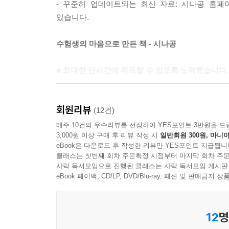
- 꾸준히 업데이트되는 최신 자료: 시나공 홈페이지
있습니다.
수험생의 마음으로 만든 책 - 시나공
■ 최대한 단시간에 취득할 수 있도록 노력했습니다.
자격증 취득을 목적으로 구성된 만큼 이론상 중
회원리뷰
기출문제를 유형별로 분석하여 합격이 가능한 수준
(12건)
어떠한 변형 문제가 나오더라도 대처할 수 있도록 
매주 10건의 우수리뷰를 선정하여 YES포인트 3만원을 드
3,000원 이상 구매 후 리뷰 작성 시
일반회원 300원, 마니아
eBook은 다운로드 후 작성한 리뷰만 YES포인트 지급됩니
■ 공부하면서 답답함을 느끼지 않도록 노력했습니다
클래스는 첫번째 회차 주문확정 시점부터 마지막 회차 주문
사락 독서모임으로 진행된 클래스는 사락 독서모임 게시판
컴퓨터활용능력 필기 시험은 이론 시험이지만 많은
eBook 페이백, CD/LP, DVD/Blu-ray, 패션 및 판매금
문제들을 풀기 위해 프로그램의 기능들을 무조건 
별도로 구성해 두었습니다.
12
명