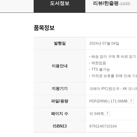
2025 시나공 컴퓨터활용능력 1급 필기 총정리
도서정보
리뷰/한줄평
(12/22)
품목정보
발행일
2024년 07월 04일
배송 없이 구매 후 바로 읽
제한없음
이용안내
TTS 불가능
저작권 보호를 위해 인쇄 기
지원기기
크레마 /PC(윈도우 - 4K 모
파일/용량
PDF(DRM) | 171.06MB
페이지 수
약 348쪽
ISBN13
9791140710164