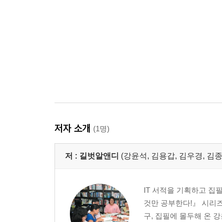
저자 소개
(1명)
저 :
길벗알앤디
(강윤석, 김용갑, 김우경, 김종
IT 서적을 기획하고 집
것만 공부한다!』 시리즈
구, 집필에 몰두해 온 