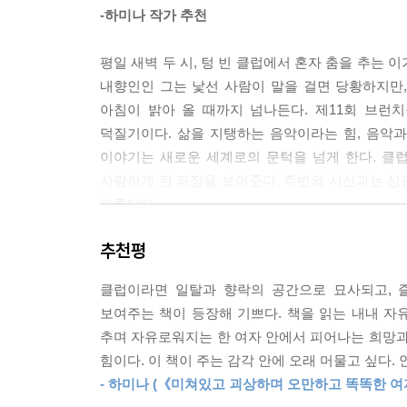
“아, 조금만 더 취하면 재밌을 것 같아”라는 말을 
-하미나 작가 추천
이 의존했다. 잊지 말자. 클럽에서 술은 음악을 좀 
해 존재한다. 물론 클럽의 활성화를 위해 많은 양의
평일 새벽 두 시, 텅 빈 클럽에서 혼자 춤을 추는 
멋진 레이빙의 전제는 술을 적당히 마시는 것이다. 
내향인인 그는 낯선 사람이 말을 걸면 당황하지만,
--- p.105 「다시 돌고 돌고」중에서
아침이 밝아 올 때까지 넘나든다. 제11회 브
덕질기이다. 삶을 지탱하는 음악이라는 힘, 음악
계속되는 안전한 선곡으로 관객들의 기억에 조금도 
이야기는 새로운 세계로의 문턱을 넘게 한다. 클럽
호성을 듣는 인생이 낫지 않을까. 내게 그런 선택을
사랑하게 된 과정을 보여준다. 주변의 시선과는 상
러나왔으면 좋겠다. 솔직히 믹스셋 3분의 1 지점이
아름답다.
--- p.143 「뻔하지 않은 다음 곡으로」중에서
추천평
“나는 앞으로도 꽤 자주 유난을 떨며 혼자 클럽
많은 사람들이 이런 나를 보고 도대체 디제잉을 
것이다. 수많은 클럽에 다녀서 더 나은 사람이 된지는
시간 낭비로 치부하는 팍팍한 세상이다. 하지만 꼭 
클럽이라면 일탈과 향락의 공간으로 묘사되고, 
는 좀 더 많은 쓸데없는 짓으로 삶을 풍요롭게 만들
보여주는 책이 등장해 기쁘다. 책을 읽는 내내 자
“이보다 완벽한 위로의 장소는 없다.”
결국 난 클럽에서 가끔 디제잉을 하는 사람이 됐고 
추며 자유로워지는 한 여자 안에서 피어나는 희망과
평소의 각 잡힌 모습은 내려놓고
--- p.185 「어쩌다 마주친 데뷔」중에서
힘이다. 이 책이 주는 감각 안에 오래 머물고 싶다.
조금은 흐트러져도 되는 곳
- 하미나 (《미쳐있고 괴상하며 오만하고 똑똑한 여
좋은 음악을 듣는 것은 흘러가는 시간에 행복을 새기