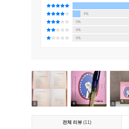
새벽 두 시,
깊은 음악 사이 펼쳐지는 새로운 세계
9%
0%
미디어에서 클럽은 대개 ‘일탈과 향락’의 공간으
0%
그려진다. 하지만 실제 소규모 언더그라운드 클럽의
0%
춤을 춘다. 다양한 장르 기반의 디제이들이 각자 
클럽에 대한 부정적이고 편향적인 색안경을 벗겨내고 
“작은 바람이 있다면 ‘취미가 뭐예요?’라고 누군가
‘레이빙이요’라고 대답할 수 있는 세상이 오는 것이다
3
4
5
전체 리뷰
(11)