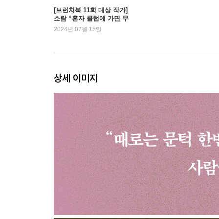
검지 손가락을 쓸어보며
[브런치북 11회 대상 작가]
소람 “혼자 클럽에 가면 무
도심 속 해방
아지경으로 즐길 수 있어
2024년 07월 15일
삶이 우리를 속일지라도
요”
3장 내 사랑하고 미워하는 디제잉에게
상세 이미지
널 만나기 딱 한 걸음 전
언젠가 고백이 있었던 밤
뻔하지 않은 다음 곡으로
이다지도 불편한 널 데리고 산다는 건
누구도 대신할 수 없는 너
경계에 서서
자고로 음악은 가사가 있어야
관심 있다는 착각
USB 떠난 뒤
어쩌다 마주친 데뷔