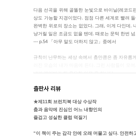
다음 선곡을 위해 골똘한 눈빛으로 바이닐(레코드판
상도 가능할 지경이었다. 점점 다른 세계로 빨려 들
완벽한 위로의 장소는 없었다. 그래, 이게 다인데. 
냥거릴 일은 조금도 없을 텐데. 때로는 문턱 한번 
--- p.54 「아무 말도 더하지 않고」중에서
규칙이 난무하는 세상 속에서 춤만큼은 좀 자유롭게 
러진 모습의 내가 마음에 든다. 그런 사람들이 모여
내가 레이버가 된 중요한 이유 중 하나다.
--- p.84 「내가 진짜 추고 싶었던 건」중에서
출판사 리뷰
가끔 무기력하게 침대에 누워 온 세상을 향한 감각을
★제11회 브런치북 대상 수상작
면 늙는다는 것은 새로운 세계를 향한 문을 하나둘씩
춤과 음악에 진심인 어느 내향인의
감, 아니 육감까지 활짝 열어두려 노력한다. 새롭게 
즐겁고 성실한 클럽 덕질기
--- p.97 「나를 단번에 사로잡은 그대」중에서
“이 책이 주는 감각 안에 오래 머물고 싶다. 안전하