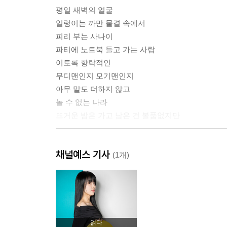
평일 새벽의 얼굴
일렁이는 까만 물결 속에서
피리 부는 사나이
파티에 노트북 들고 가는 사람
이토록 향락적인
무디맨인지 모기맨인지
아무 말도 더하지 않고
놀 수 없는 나라
뜨거운 밤은 가고 남은 건 볼품없지만
2장 젊은 걸까, 취한 걸까
채널예스 기사
(1개)
너와 나의 연결고리
내가 진짜 추고 싶었던 건
첫 만남은 계획대로 되지 않아
나를 단번에 사로잡은 그대
다시 돌고 돌고
읽다