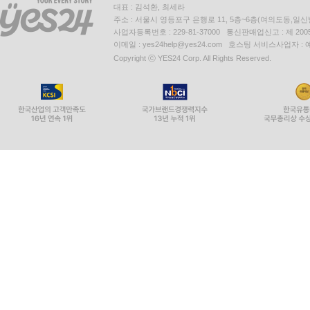
대표 : 김석환, 최세라
주소 : 서울시 영등포구 은행로 11, 5층~6층(여의도동,일신
사업자등록번호 : 229-81-37000 통신판매업신고 : 제 200
이메일 : yes24help@yes24.com 호스팅 서비스사업자 :
Copyright ⓒ YES24 Corp. All Rights Reserved.