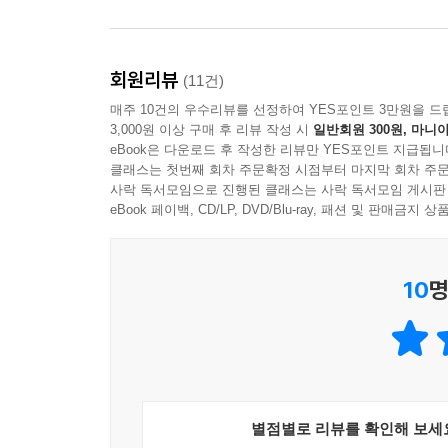
클럽 생활 14년 차, 클럽에 가기 위해 쏟아부은 
는 일은 좋은 삶을 사는 일이 된다. 그래서 나는 앞
하고 종종 만취 상태로 집에 돌아가던 초보 시절부
발견하고 감탄하며 마음껏 환호할 것이다. 수많은 클
있게 된 지금까지. 사람들이 여가 생활을 누리기 위
회원리뷰
(11건)
조금은 흐트러져도 되는 곳, 누구의 눈치도 보지 않
--- p.191 「음악 없이 사는 게 왜 그렇게 어려울까」중에서
매주 10건의 우수리뷰를 선정하여 YES포인트 3만원을 드
없다”고 표현한다. 낮 동안 자신을 괴롭히던 걱정과
3,000원 이상 구매 후 리뷰 작성 시
일반회원 300원, 마니아
eBook은 다운로드 후 작성한 리뷰만 YES포인트 지급됩니
클럽을 향한 저자의 은은하고 꾸준한 사랑은 직접 
클래스는 첫번째 회차 주문확정 시점부터 마지막 회차 주문
사락 독서모임으로 진행된 클래스는 사락 독서모임 게시판
열정이 넘쳤는데, 이를 보고 사람들은 도대체 디
eBook 페이백, CD/LP, DVD/Blu-ray, 패션 및 판매금
치부하는 시선 속에서도 그는 디제잉을 손에서 
디제이라는 직업 사이의 경계를 오가며 자신을 치
뜨거운 에너지가 읽는 이의 가슴까지 두근거리게 만
10
명
“취향의 세계는 파면 팔수록 넓고 깊어서 새로움을
글로도 쓰고 있으니 세상만사 모를 일이다. 그저 즐거운
“때로는 문턱 한번 넘으면 깨지는 편견들이 있다는
사람들은 잘 모르는 것 같다.”
별점별로 리뷰를 확인해 보세