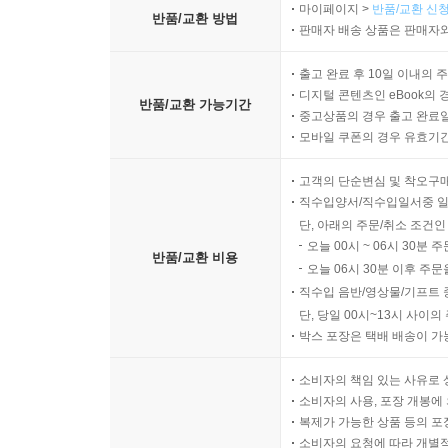
마이페이지 >
반품/교환 신청
반품/교환 방법
판매자 배송 상품은 판매자와
출고 완료 후 10일 이내의 
디지털 콘텐츠인 eBook의 
반품/교환 가능기간
중고상품의 경우 출고 완료일
모바일 쿠폰의 경우 유효기간(
고객의 단순변심 및 착오구
직수입양서/직수입일서중 일
단, 아래의 주문/취소 조건인
오늘 00시 ~ 06시 30분 
반품/교환 비용
오늘 06시 30분 이후 주문
직수입 음반/영상물/기프트 
단, 당일 00시~13시 사이
박스 포장은 택배 배송이 가
소비자의 책임 있는 사유로 
소비자의 사용, 포장 개봉에 
복제가 가능한 상품 등의 포장을 
소비자의 요청에 따라 개별