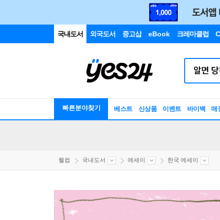
국내도서
외국도서
중고샵
eBook
크레마클럽
C
빠른분야찾기
베스트
신상품
이벤트
바이백
매
웰컴
국내도서
에세이
한국 에세이