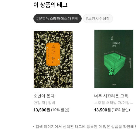
이 상품의 태그
#문학뉴스레터에소개된책
#브런치수상작
소년이 온다
너무 시끄러운 고독
한강 저
창비
보후밀 흐라발 저/이창실 역
|
13,500
원
(10% 할인)
13,500
원
(10% 할인)
검색 페이지에서 선택된 태그에 등록된 더 많은 상품을 확인해 