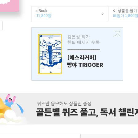
eBook
이 상품을 팔기
11,840원
매입가 1,800
김은성 작가
친필 메시지 수록
---------------
[예스리커버]
빵야 TRIGGER