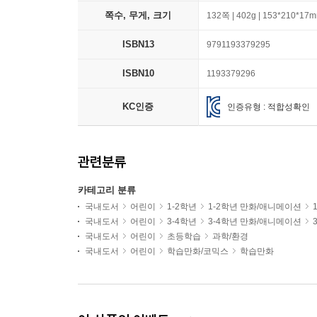
쪽수, 무게, 크기
132쪽 | 402g | 153*210*17
ISBN13
9791193379295
ISBN10
1193379296
KC인증
인증유형 : 적합성확인
관련분류
카테고리 분류
국내도서
어린이
1-2학년
1-2학년 만화/애니메이션
국내도서
어린이
3-4학년
3-4학년 만화/애니메이션
국내도서
어린이
초등학습
과학/환경
국내도서
어린이
학습만화/코믹스
학습만화