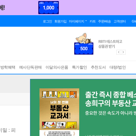
로그인
회원가입
마이페이지
카트
주문/배송
고객센터
Gl
름방학혜택
예사단독판매
이달의사은품
특가할인
추천도서
대량/법인
밀 : 피