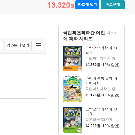
13,320
카트에 넣기
바로구매
원
국립과천과학관 어린
더보기
이 과학 시리즈
매
리스트에 넣기
오싹오싹 과학 미스터
리 4
국립과천과학관 정은경 글/김완진 그림
14,220
원
(10% 할인)
과학이 톡톡 쌓이다!
사이다 8
국립과천과학관 정원영 글/김정진 그림
15,120
원
(10% 할인)
오싹오싹 과학 미스터
리 3
정은경 글/김완진 그림
14,220
원
(10% 할인)