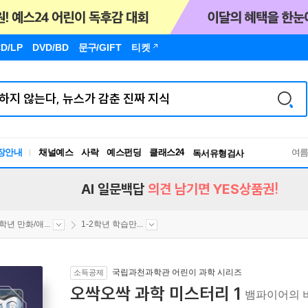
D/LP
DVD/BD
문구
/GIFT
티켓
장안내
채널예스
사락
예스펀딩
클래스24
독서유형검사
여
RBTI Lab
독서유형검사
AI 일문백답
의견 남기면 YES상품권!
2학년 만화/애...
1-2학년 학습만...
국립과천과학관 어린이 과학 시리즈
소득공제
오싹오싹 과학 미스터리 1
뱀파이어의 비