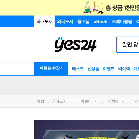
국내도서
외국도서
중고샵
eBook
크레마클럽
C
빠른분야찾기
베스트
신상품
이벤트
바이백
매
웰컴
국내도서
어린이
1-2학년
1-