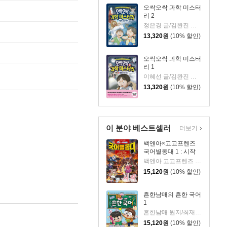
오싹오싹 과학 미스터
리 2
정은경 글/김완진 그림
13,320
원
(10% 할인)
오싹오싹 과학 미스터
리 1
이혜선 글/김완진 그림
13,320
원
(10% 할인)
이 분야 베스트셀러
더보기
백앤아×고고프렌즈
국어별동대 1 : 시작
백앤아 고고프렌즈 원저/한바리 글/정수영 그림/김선 감수
15,120
원
(10% 할인)
흔한남매의 흔한 국어
1
흔한남매 원저/최재연 글/도니패밀리 그림
15,120
원
(10% 할인)