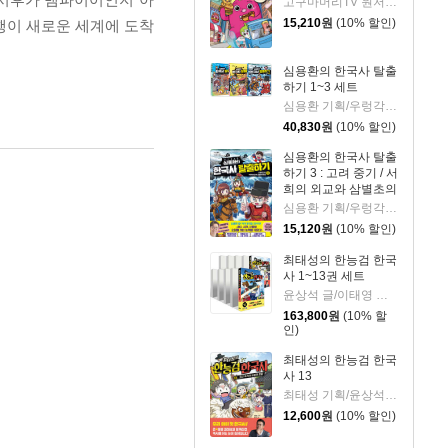
고구마머리TV 원저/서후 글/김기수 그림
15,210
원
(10% 할인)
행이 새로운 세계에 도착
심용환의 한국사 탈출
하기 1~3 세트
심용환 기획/우렁각시탈 글/타니스튜디오 그림
40,830
원
(10% 할인)
심용환의 한국사 탈출
하기 3 : 고려 중기 / 서
희의 외교와 삼별초의
투쟁 편
심용환 기획/우렁각시탈 글/타니스튜디오 그림
15,120
원
(10% 할인)
최태성의 한능검 한국
사 1~13권 세트
윤상석 글/이태영 그림
163,800
원
(10% 할
인)
최태성의 한능검 한국
사 13
최태성 기획/윤상석 글/이태영 그림
12,600
원
(10% 할인)