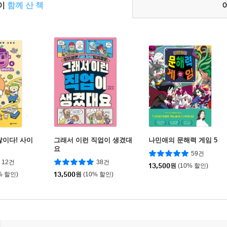
들이
함께 산 책
쌓이다! 사이
그래서 이런 직업이 생겼대
나민애의 문해력 게임 5
요
59건
12건
38건
13,500
원
(10% 할인)
% 할인)
13,500
원
(10% 할인)