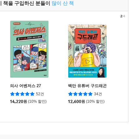
이 책을 구입하신 분들이
많이 산 책
2
/4
의사 어벤저스 27
백만 유튜버 구드래곤
52건
34건
14,220
원
(10% 할인)
12,600
원
(10% 할인)