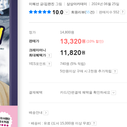
이혜선
글/
김완진
그림
상상아카데미
2024년 06월 25일
10.0
회원리뷰(
55
건)
판매지수 552
정가
14,800원
13,320
원
판매가
(10% 할인)
크레마머니
11,820
원
최대혜택가
YES포인트
740원 (5% 적립)
5만원이상 구매 시 2천원 추가적립
결제혜택
카드/간편결제 혜택을 확인하세요
배송안내
배송비 : 유료 (도서 15,000원 이상 무료)