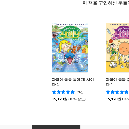
이 책을 구입하신 분
과학이 톡톡 쌓이다! 사이
과학이 톡톡 
다 1
다 4
79건
15,120
원
(10% 할인)
15,120
원
(10