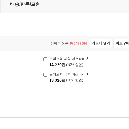
배송/반품/교환
카트에 넣기
바로구
선택한 상품
총
0
개 /
0
원
오싹오싹 과학 미스터리 3
14,220
원
(10% 할인)
오싹오싹 과학 미스터리 1
13,320
원
(10% 할인)