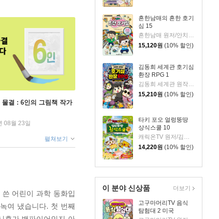
흔한남매의 흔한 호기
심 15
흔한남매 원저/안치현 글/유난희 그림/이정모,흔한컴퍼니 감수
15,120
원
(10% 할인)
김동희 세계관 호기심
환장 RPG 1
김동희 세계관 원작/박종은 글/이정태 그림
15,210
원
(10% 할인)
 물결 : 6인의 그림책 작가
타키 포오 얼렁뚱땅
년 08월 23일
상식스쿨 10
캐릭온TV 원저/김언정 글/조수현 그림/정효해 감수
펼쳐보기
14,220
원
(10% 할인)
이 분야 신상품
더보기
 쓴 어린이 과학 동화입
고구마머리TV 음식
녹여 냈습니다. 첫 번째
탐험대 2 미국
시후가 뱀파이어인지 아