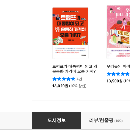
트럼프가 대통령이 되고 왜
우리들의 마녀
운동화 가격이 오른 거지?
4건
13,500
원
(10
16,020
원
(10% 할인)
신의주 백선 백화점
도서정보
리뷰/한줄평
(10/2)