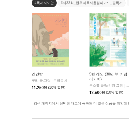
#독서지도안
#제33회_한우리독서올림피아드_필독서
긴긴밤
5번 레인 (30만 부 기념
리커버)
루리 글,그림
문학동네
|
은소홀 글/노인경 그림
문
|
11,250
원
(10% 할인)
12,600
원
(10% 할인)
검색 페이지에서 선택된 태그에 등록된 더 많은 상품을 확인해 