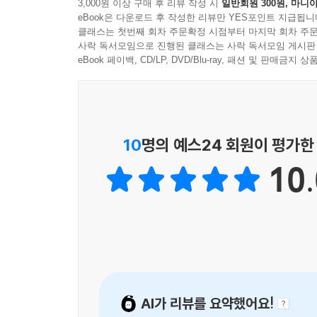
3,000원 이상 구매 후 리뷰 작성 시
일반회원 300원, 마니아
- 캐런 레겟 아보라이아 (『말랄라 유서사이: 말 잘하는 전사(
엄선한 단어 하나하나가 겨울날 따스한 모닥불처럼
eBook은 다운로드 후 작성한 리뷰만 YES포인트 지급됩니
ㆍ 한 소녀의 이야기이지만 오늘날에도 수백만 개인
클래스는 첫번째 회차 주문확정 시점부터 마지막 회차 주문
전쟁과 내란에서 수많은 가족이 번민해야 했던 선택
사락 독서모임으로 진행된 클래스는 사락 독서모임 게시판
희망이 존재하는 이야기 속으로 독자를 인도합니다
- 메그 웨슬 (책을 좋아하는 모임(A Bookish Affai
eBook 페이백, CD/LP, DVD/Blu-ray, 패션 및 판매금
ㆍ 중학교 교실의 20년 베테랑으로서 이 소설이 제
중요한 책입니다.
10
명의 예스24 회원이 평가한
10.
AI가 리뷰를 요약했어요!