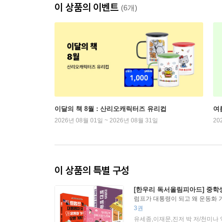
이 상품의 이벤트
(6개)
이달의 책 8월 : 산리오캐릭터즈 유리컵
여
2026년 08월 01일 ~ 2026년 08월 31일
20
이 상품의 특별 구성
[한우리 독서올림피아드] 중학
럼프가 대통령이 되고 왜 운동화 가
우리들의 마녀 아틀리에 + 신의주
3권
유세종,이재문,진저 박 저/천미나 