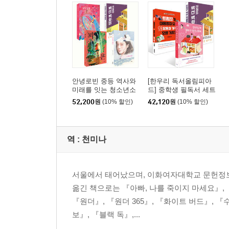
안녕로빈 중등 역사와
[한우리 독서올림피아
미래를 잇는 청소년소
드] 중학생 필독서 세트
설 세트
52,200
원
(10% 할인)
42,120
원
(10% 할인)
역 :
천미나
서울에서 태어났으며, 이화여자대학교 문헌정보
옮긴 책으로는 『아빠, 나를 죽이지 마세요』,
『원더』, 『원더 365』, 『화이트 버드』, 
보』, 『블랙 독』,...