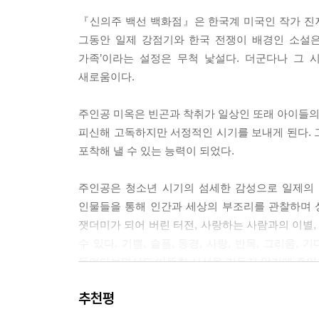
『신의주 백선 백화점』은 한국계 미국인 작가 진저
그동안 일제 강점기와 한국 전쟁이 배경인 소설은
가족’이라는 설정은 무척 낯설다. 더군다나 그 
새로움이다.
주인공 미옥은 빈곤과 착취가 일상인 또래 아이들의 
피신해 고독하지만 서정적인 시기를 보내게 된다. 
포착해 낼 수 있는 능력이 되었다.
주인공은 청소년 시기의 섬세한 감성으로 일제의 
인물들을 통해 인간과 세상의 부조리를 관찰하며 
잿더미가 되어 버린 터전, 사랑하는 사람과의 이별,
수 있다. 기쁨, 슬픔, 동경, 사랑, 반목, 그리움
들여다보면서도 따뜻한 시선을 거두지 않기에 주인
추천평
지금도 세계에는 전쟁과 내란으로 고통받는 수없이 많
다가왔다. 독자들에게도 이 책이 인간의 존엄과 자