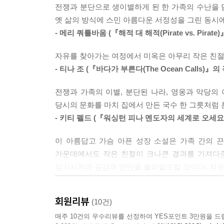
전쟁과 분단으로 생이별하게 된 한 가족의 수난을 담
옛 삶의 방식에 스민 아름다운 서정성을 그린 동시
이런 독자에게 추천한다
- 메리 쿼틀바움 (『해적 대 해적(Pirate vs. Pirate
ㆍ해방 전후 근현대사를 배우는 청소년
자유를 찾아가는 여정에서 미옥은 아무리 작은 친절도
ㆍ거대한 역사 앞에 선 개인의 섬세한 시선이 궁금
- 티나 조 (『바다가 부른다(The Ocean Calls)』의
ㆍ한국의 아름다운 정서에 스며들고 싶은 독자
전쟁과 가족의 이별, 분단된 나라, 영웅과 악당의 
아마존 독자 서평
당시의 문화를 마치 집에서 만든 국수 한 그릇처럼
- 키티 펠드 (『워싱턴 피나 멘도자의 세계로 오세요(Welc
ㆍ 이 서정적인 책은 마치 미옥이 맞은편에 앉아 
이 아름답고 가슴 아픈 성장 소설은 가족 간의 
함께 웃고 울고 싶을 때도 있었다. 지금도 미옥과 
가운데에서도 작은 친절이 크나큰 결과를 가져다준
ㆍ 성인과 청소년 모두를 위한 책이다. 우리의 자
상기시키며 공감과 연민을 불러일으킬 것이다. 자유
ㆍ 교사 여러분, 이 책을 사용하여 역사 단원을 지
- 자마 래티건 (『만둣국(Dumpling Soup)』의 작가
ㆍ 너무 과하지도 너무 화려하지도 않고 딱 알맞은
있는 모든 사람에게 이 책을 적극 추천한다.
회원리뷰
(10건)
진저 박은 가족이 전쟁 통에서 겪은 경험을 단순
ㆍ 표지를 펼친 후 마지막 페이지까지 이 책을 놓지 
회복력 강한 어린이들에게조차 트라우 마로 남으며,
매주 10건의 우수리뷰를 선정하여 YES포인트 3만원을 드
ㆍ 젊은 성인 태그에 속지 말라. 이 책은 어른들