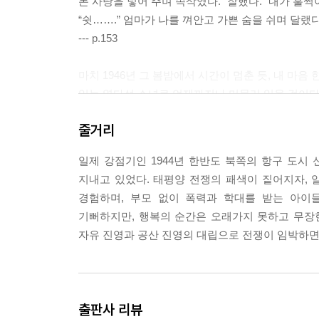
몬 사탕을 넣어 주며 속삭였다. “잘했다.” 내가 훌쩍
“쉿…….” 엄마가 나를 껴안고 가쁜 숨을 쉬며 달랬
--- p.153
마치 1946년 그 봄밤에서 시간이 멈춘 듯, 내 마음
있는 열다섯 소녀로 언제까지나 머물러 있을 것이다
--- p.156
줄거리
렇다고는 해도 남자는 오빠들의 위엄에 기가 죽은 
일제 강점기인 1944년 한반도 북쪽의 항구 도시
다.
지내고 있었다. 태평양 전쟁의 패색이 짙어지자, 
--- p.160
경험하며, 부모 없이 폭력과 학대를 받는 아이들
기뻐하지만, 행복의 순간은 오래가지 못하고 무장
희미하지만 진심 어린 미소가 남자의 얼굴을 짧게 스
자유 진영과 공산 진영의 대립으로 전쟁이 임박하면
이내 표정을 감추었다.
--- p.165
출판사 리뷰