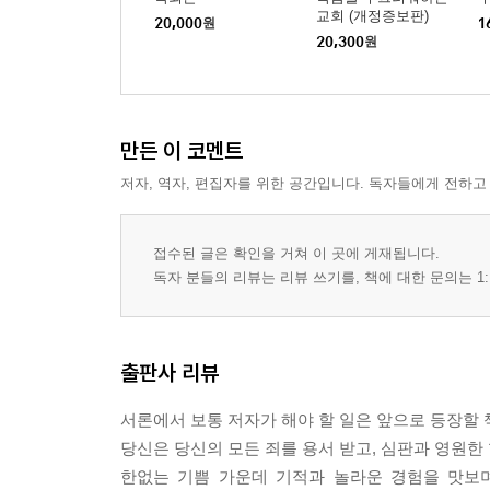
교회 (개정증보판)
11. 종교 다원주의를 거부하고 기독교의 유일성을 
20,000
원
1
20,300
원
새로운 매체, 영원한 메시지/흐릿한 믿음은 오래가
창조론의 분명한 진리
12. 진리를 바르게 전하면 믿을 사람은 믿는다
만든 이 코멘트
겉으로 드러나지 않은 영/무지는 핑계가 되지 않는다
저자, 역자, 편집자를 위한 공간입니다. 독자들에게 전하고
접수된 글은 확인을 거쳐 이 곳에 게재됩니다.
독자 분들의 리뷰는 리뷰 쓰기를, 책에 대한 문의는 1:
출판사 리뷰
서론에서 보통 저자가 해야 할 일은 앞으로 등장할 
당신은 당신의 모든 죄를 용서 받고, 심판과 영원한
한없는 기쁨 가운데 기적과 놀라운 경험을 맛보며