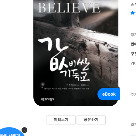
존
정
판
쿠
Y
추
미리보기
공유하기
결