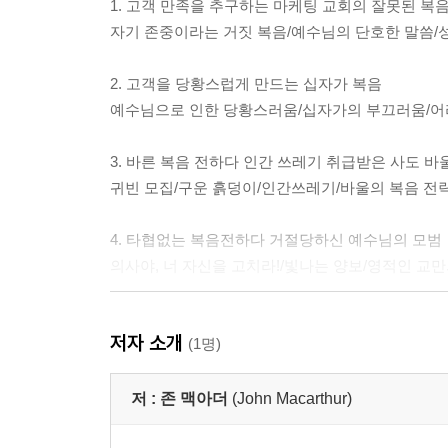
1. 고객 만족을 추구하는 마케팅 교회의 잘못된 복
자기 존중이라는 거짓 복음/예수님의 단호한 말씀/성
2. 고객을 당황스럽게 만드는 십자가 복음
예수님으로 인한 당황스러움/십자가의 부끄러움/어
3. 바른 복음 전하다 인간 쓰레기 취급받은 사도 바
귀빈 모집/구운 흙덩이/인간쓰레기/바울의 복음 전
4. 타협없는 복음전하다 거절당하신 예수님의 모범
의사야, 너 자신을 고치라!/빛나는 양보/영적인 교
5. 참된 복음 전도에 반응으로 영원한 운명이 갈림
저자 소개
선택의 여지가 없는 선택/종교는 오직 두 가지 뿐이다
(1명)
없다/회개와 복종/갈림길에 서다/영원한 선택
저 :
존 맥아더
(John Macarthur)
6. 가벼운 복음 전도로 거짓된 구원의 확신을 주고
커다란 기만/거짓된 확신/강박관념과 공평한 교환/