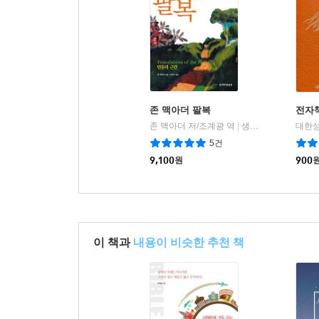
존 맥아더 팔복
전자
존 맥아더 저/조계광 역
생명의말씀사
대한성
|
5건
9,100
원
900
이 책과
내용이 비슷한 추천 책