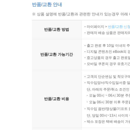
반품/교환 안내
※ 상품 설명에 반품/교환과 관련한 안내가 있는경우 아래 
마이페이지 >
반품/교환 신청
반품/교환 방법
판매자 배송 상품은 판매자와
출고 완료 후 10일 이내의 
디지털 콘텐츠인 eBook의 
반품/교환 가능기간
중고상품의 경우 출고 완료일
모바일 쿠폰의 경우 유효기간(
고객의 단순변심 및 착오구
직수입양서/직수입일서중 일
단, 아래의 주문/취소 조건인
오늘 00시 ~ 06시 30분 
반품/교환 비용
오늘 06시 30분 이후 주문
직수입 음반/영상물/기프트 
단, 당일 00시~13시 사이
박스 포장은 택배 배송이 가