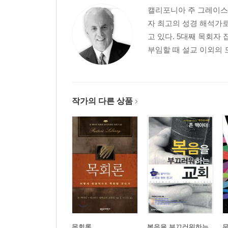
캘리포니아 주 그레이스 
믿음
자 최고의 성경 해석가
고 있다. 5대째 목회자
7. 바른 구원의 확신을 가질 수 있는 참된 믿음의 기
부임할 때 설교 이외의 
사람의 영적인 가치관/나란히 함께/참된 믿음의 반
무기/마지막 경고
8. 구원받은 참된 예수님의 제자들의 특징
작가의 다른 상품
작용과 반작용/두려움과 은총/그리스도의 검/가장 큰
9. 예수를 믿지 않는 사람들은 왜 믿지 않는 것일까
타협하지 않는 위대함/자기 부인의 능력/무의미한
만족은 없다/불평꾼들의 선택
10. 예수 믿다 변절하는 사람들은 왜 변절하는 것일
영적인 변절자들/군중의 함성/초자연적인 매력/지
결핍/중얼거리며 비웃는 사람들/신령한 배고픔/목마
목회론
복음을 부끄러워하는