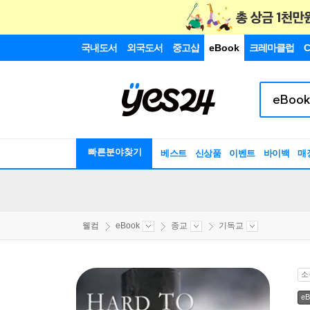
국내도서
외국도서
중고샵
eBook
크레마클럽
C
빠른분야찾기
베스트
신상품
이벤트
바이백
매
웰컴
eBook
종교
기독교
소
eB