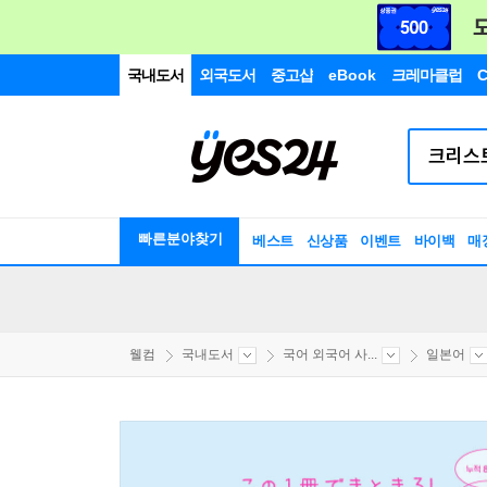
국내도서
외국도서
중고샵
eBook
크레마클럽
C
빠른분야찾기
베스트
신상품
이벤트
바이백
매
웰컴
국내도서
국어 외국어 사...
일본어