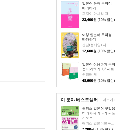
일본어 단어 무작정
따라하기
후지이 아사리 저
23,400
원
(10% 할인)
여행 일본어 무작정
따라하기
센님(정세영) 저
12,600
원
(10% 할인)
일본어 상용한자 무작
정 따라하기 1,2 세트
권경배 저
48,600
원
(10% 할인)
이 분야 베스트셀러
더보기
해커스 일본어 첫걸음
히라가나 가타카나 쓰
기노트
해커스 일본어연구소 저
7,200
원
(10% 할인)