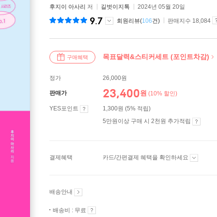
후지이 아사리
저
길벗이지톡
2024년 05월 20일
9.7
회원리뷰(
106
건)
판매지수 18,084
목표달력&스티커세트 (포인트차감)
구매혜택
정가
26,000원
23,400
원
판매가
(10% 할인)
YES포인트
1,300원 (5% 적립)
5만원이상 구매 시 2천원 추가적립
결제혜택
카드/간편결제 혜택을 확인하세요
배송안내
배송비 : 무료