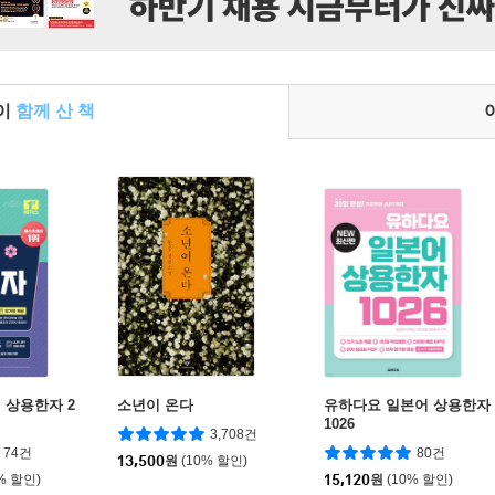
들이
함께 산 책
 상용한자 2
소년이 온다
유하다요 일본어 상용한자
1026
3,708건
74건
80건
13,500
원
(10% 할인)
% 할인)
15,120
원
(10% 할인)