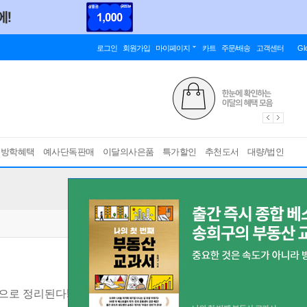
로그인
회원가입
마이페이지
카트
주문/배송
고객센터
Gl
름방학혜택
예사단독판매
이달의사은품
특가할인
추천도서
대량/법인
권으로 정리된다!