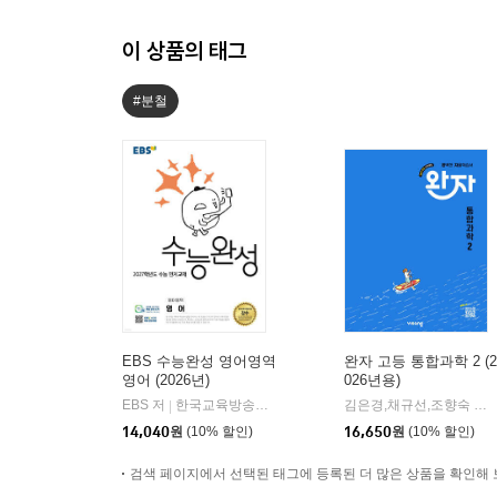
이 상품의 태그
#분철
EBS 수능완성 영어영역
완자 고등 통합과학 2 (2
영어 (2026년)
026년용)
EBS 저
한국교육방송공사
김은경,채규선,조향숙 등저
|
14,040
원
(10% 할인)
16,650
원
(10% 할인)
검색 페이지에서 선택된 태그에 등록된 더 많은 상품을 확인해 