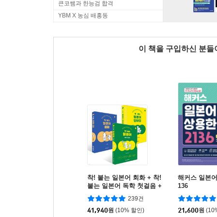
큰코쌤과 한능검 합격
YBM X 농심 배홍동
이 책을 구입하신 분
착! 붙는 일본어 회화 + 착!
해커스 일본어
붙는 일본어 독학 첫걸음 +
136
착! 붙는 일본어 단어장 세
239건
트
41,940
원
(10% 할인)
21,600
원
(10