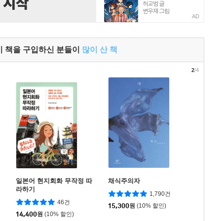
AD
이 책을 구입하신 분들이
많이 산 책
2
/4
일본어 현지회화 무작정 따
채식주의자
라하기
1,790건
46건
15,300
원
(10% 할인)
14,400
원
(10% 할인)