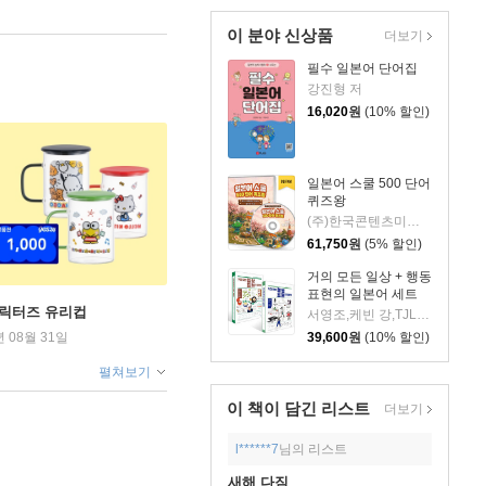
이 분야 신상품
더보기
필수 일본어 단어집
강진형 저
16,020
원
(10% 할인)
일본어 스쿨 500 단어
퀴즈왕
(주)한국콘텐츠미디어 (부설)한국진로교육센터 저
61,750
원
(5% 할인)
거의 모든 일상 + 행동
표현의 일본어 세트
캐릭터즈 유리컵
서영조,케빈 강,TJL 콘텐츠 연구소 저
39,600
원
(10% 할인)
년 08월 31일
펼쳐보기
이 책이 담긴
리스트
더보기
l******7
님의 리스트
새해 다짐