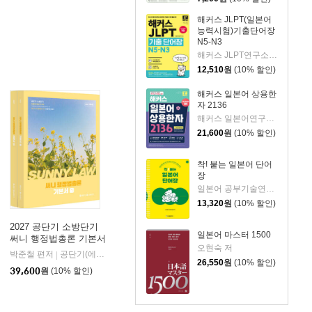
해커스 JLPT(일본어
능력시험)기출단어장
N5-N3
해커스 JLPT연구소 저
12,510
원
(10% 할인)
해커스 일본어 상용한
자 2136
해커스 일본어연구소 저
21,600
원
(10% 할인)
착! 붙는 일본어 단어
장
일본어 공부기술연구소 저
13,320
원
(10% 할인)
2027 공단기 소방단기
일본어 마스터 1500
써니 행정법총론 기본서
오현숙 저
박준철 편저
공단기(에스티유니타스)
|
26,550
원
(10% 할인)
39,600
원
(10% 할인)