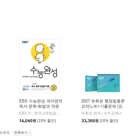
EBS 수능완성 국어영역
2027 유휘운 행정법총론
독서·문학·화법과 작문
요약노트+기출문제 (요.
(2026년)
플.)
비상교육
EBS 저
한국교육방송공사
유휘운 편저
모두공북스
|
|
|
14,040
원
(10% 할인)
33,300
원
(10% 할인)
보세요.
전체보기