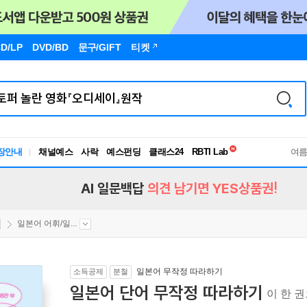
D/LP
DVD/BD
문구
/GIFT
티켓
독서유형검사
RBTI Lab
장안내
채널예스
사락
예스펀딩
클래스24
여
독서유형검사
AI 일문백답
의견 남기면 YES상품권!
일본어 어휘/일...
일본어 무작정 따라하기
소득공제
분철
일본어 단어 무작정 따라하기
이 한 