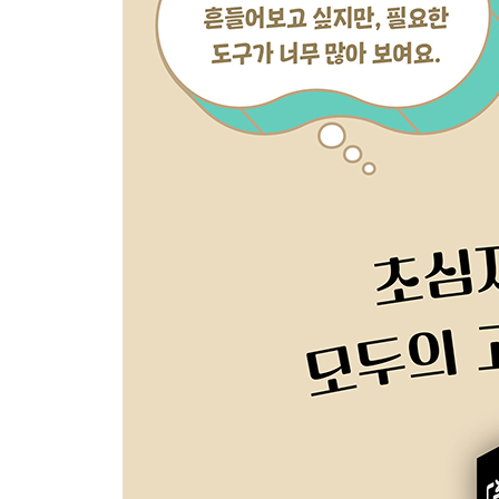
Chapter 5. 이렇게까지 섞는 방법이 다르다고?
스터 칵테일 20종
Column 3 [마스터의 히스토리-전편]
Chapter 6. 조금 수고롭긴 하지만 맛있으니까 
블렌드 칵테일 8종
Column 4 [마스터의 히스토리-중편]
Chapter 7. 다음 날 숙취는 필연? 높은 도수의
비주얼 칵테일 8종
만취 칵테일 10종
샷 칵테일 9종
마스터의 혼잣말: 전 세계에서 인기 폭발 중인 피스