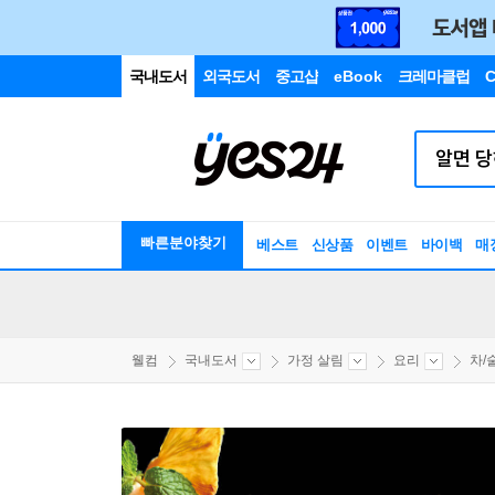
국내도서
외국도서
중고샵
eBook
크레마클럽
C
빠른분야찾기
베스트
신상품
이벤트
바이백
매
웰컴
국내도서
가정 살림
요리
차/