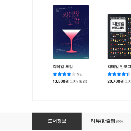
칵테일 도감
칵테일 인포
9건
13,500
원
(10% 할인)
20,700
원
(1
신의 칵테일 300
도서정보
리뷰/한줄평
(0/0)