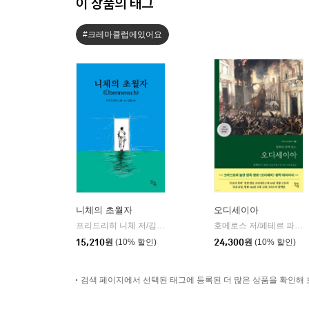
이 상품의 태그
#크레마클럽에있어요
니체의 초월자
오디세이아
프리드리히 니체 저/김철 편역
히읏
호메로스 저/페테르 파울 루벤스 그림/박문재 역
|
15,210
원
(10% 할인)
24,300
원
(10% 할인)
검색 페이지에서 선택된 태그에 등록된 더 많은 상품을 확인해 