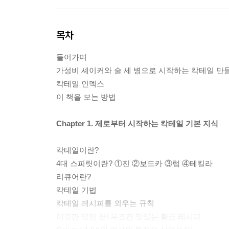
목차
들어가며
가성비 셰이커와 술 세 병으로 시작하는 칵테일 만
칵테일 인덱스
이 책을 보는 방법
Chapter 1. 제로부터 시작하는 칵테일 기본 지식
칵테일이란?
4대 스피릿이란? ①진 ②보드카 ③럼 ④테킬라
리큐어란?
칵테일 기법
칵테일 레시피를 외우는 규칙
이것만 알면 끝! 무조건 맛있는 황금 레시피