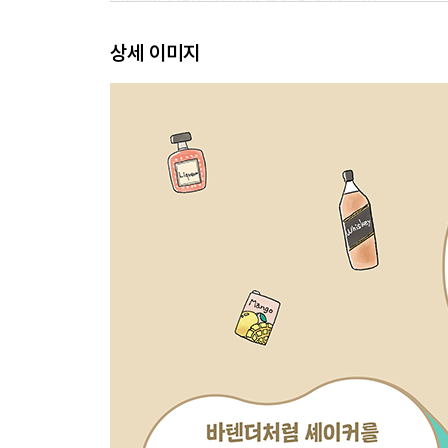
Column 1 [바의 역사와 특징을 살펴보자]
상세 이미지
Chapter 2. ‘비주얼’과 ‘간편함’ 모두 완벽! 특별
마스터 칵테일 24종
마스터가 좋아하는 칵테일 TOP 10
Chapter 3. 1분도 안 걸리는 초간단 빌드 칵테일
빌드 칵테일 114종
마스터의 혼잣말: 사람에 따라 정답도 제각각
Column 2 [슬기로운 바 생활]
Chapter 4. 나 오늘따라 더 멋있어 보이지 않아?
셰이크 칵테일 65종
마스터의 혼잣말: 칵테일은 타이밍도 중요하다
마스터의 혼잣말: 쓸모없던 당밀에서 탄생한 럼