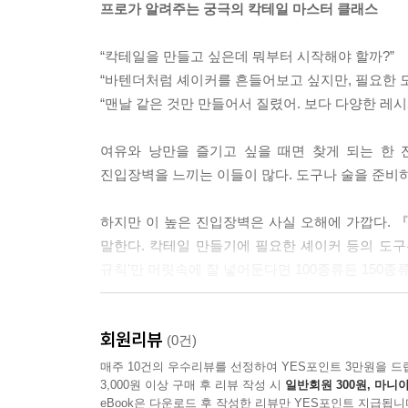
프로가 알려주는 궁극의 칵테일 마스터 클래스
“칵테일을 만들고 싶은데 뭐부터 시작해야 할까?”
“바텐더처럼 셰이커를 흔들어보고 싶지만, 필요한 도
“맨날 같은 것만 만들어서 질렸어. 보다 다양한 레시
여유와 낭만을 즐기고 싶을 때면 찾게 되는 한 
진입장벽을 느끼는 이들이 많다. 도구나 술을 준비
하지만 이 높은 진입장벽은 사실 오해에 가깝다. 
말한다. 칵테일 만들기에 필요한 셰이커 등의 도구는
규칙’만 머릿속에 잘 넣어둔다면 100종류든 150종류
『신의 칵테일 300』에서는 칵테일의 기본 지식을
회원리뷰
칵테일, 저자와 유명 바의 오리지널 레시피 등 총 
(0건)
있으며 각종 칵테일 경연에서 수상한 프로 바텐더이
매주 10건의 우수리뷰를 선정하여 YES포인트 3만원을 드
3,000원 이상 구매 후 리뷰 작성 시
일반회원 300원, 마니아
클래스를 경험할 수 있을 것이다.
eBook은 다운로드 후 작성한 리뷰만 YES포인트 지급됩니