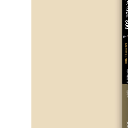
논 알코올 칵테일 10종
Column 5 [마스터의 히스토리-후편]
Chapter 8. 눈을 감으면 그곳이 여기에… 유명 
유명 가게 칵테일 22종
마무리하며