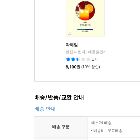
칵테일
편집부 편저
태을출판사
|
1건
8,100
원
(10% 할인)
배송/반품/교환 안내
배송 안내
예스24 배송
배송 구분
배송비 : 무료배송