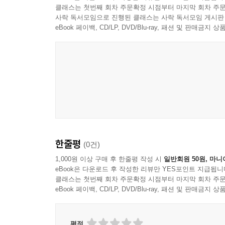
클래스는 첫번째 회차 주문확정 시점부터 마지막 회차 주문
‘비주얼’과 ‘간편함’ 모두 담다!
사락 독서모임으로 진행된 클래스는 사락 독서모임 게시판
오늘부터 셰킷셰킷, 칵테일의 무한한 세계로
eBook 페이백, CD/LP, DVD/Blu-ray, 패션 및 판매금
이 책의 서두에서는 4대 스피릿과 리큐어 등의 기본
이론을 누구든 이해하기 쉽게 설명하고 있다. 아
맛있게 만들 수 있는 ‘황금 레시피’ 또한 수록했다.
본문에서는 빌드 칵테일 114종, 셰이크 칵테일 65
술별로 소개한다. 더불어 비주얼·만취·샷·논 알
24가지와 마스터가 좋아하는 칵테일 TOP 10, 그리
한줄평
(0건)
이 책에서 주목할 또 다른 지점은 300가지의 칵테
1,000원 이상 구매 후 한줄평 작성 시
일반회원 50원, 마니
eBook은 다운로드 후 작성한 리뷰만 YES포인트 지급됩니
비주얼을 따라 마음에 드는 칵테일을 쉽고 빠르게 찾
클래스는 첫번째 회차 주문확정 시점부터 마지막 회차 주문
흥미로운 읽을거리 또한 이 책의 매력이다.
eBook 페이백, CD/LP, DVD/Blu-ray, 패션 및 판매금
다만 기억해야 할 점이 있다면, 이 책을 통해 저자
표기하긴 하지만, 어디까지나 저자가 어림잡은 기준
평점