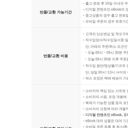
출고 완료 후 10일 이내의 
디지털 콘텐츠인 eBook의 
반품/교환 가능기간
중고상품의 경우 출고 완료일
모바일 쿠폰의 경우 유효기간(
고객의 단순변심 및 착오구
직수입양서/직수입일서중 일
단, 아래의 주문/취소 조건인
오늘 00시 ~ 06시 30분 
반품/교환 비용
오늘 06시 30분 이후 주문
직수입 음반/영상물/기프트 
단, 당일 00시~13시 사이
박스 포장은 택배 배송이 가
소비자의 책임 있는 사유로 
소비자의 사용, 포장 개봉에 
복제가 가능한 상품 등의 포장을 
소비자의 요청에 따라 개별
디지털 컨텐츠인 eBook, 
eBook 대여 상품은 대여 기
모바일 쿠폰 등록 후 취소/환