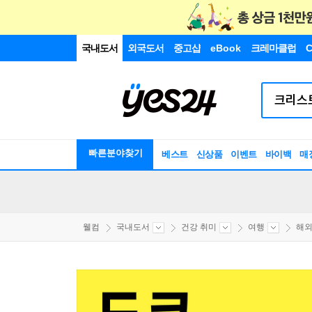
국내도서
외국도서
중고샵
eBook
크레마클럽
C
빠른분야찾기
베스트
신상품
이벤트
바이백
매
웰컴
국내도서
건강 취미
여행
해