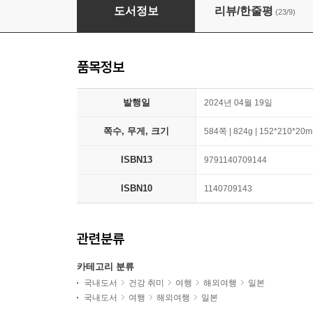
무작정 따라하기 도쿄
도서정보
리뷰/한줄평
(23/9)
품목정보
발행일
2024년 04월 19일
쪽수, 무게, 크기
584쪽 | 824g | 152*210*20
ISBN13
9791140709144
ISBN10
1140709143
관련분류
카테고리 분류
국내도서
건강 취미
여행
해외여행
일본
국내도서
여행
해외여행
일본