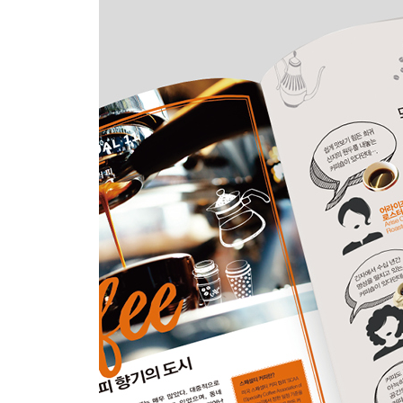
에노시마 코스 무작정 따라하기
에노시마 핵심 여행 정보
OUTRO
디데이별 여행 준비
JR·지하철·사철 주요 교통 노선도
인덱스