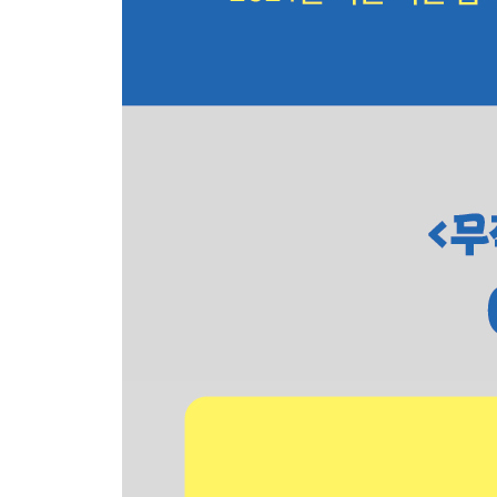
아키하바라 핵심 여행 정보
Area 18 오차노미즈 OCHANOMI
오차노미즈 교통편
오차노미즈 코스 무작정 따라하기
오차노미즈 한눈에 보기
오차노미즈 핵심 여행 정보
SPECIAL AREA 도쿄 돔 시티 TOKYO DOME CITY
Area 19 키요스미시라카와 KIYOSU MISI
키요스미시라카와 교통편
키요스미시라카와 코스 무작정 따라하기
키요스미시라카와 한눈에 보기
키요스미시라카와 핵심 여행 정보
Area 20 지유가오카 JIYUGAOKA
지유가오카 교통편