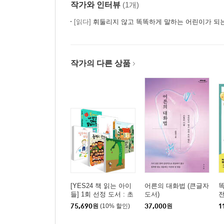
작가와 인터뷰
(1개)
4. 안전하게 소통하는 비대면 대화
[읽다]
휘둘리지 않고 똑똑하게 말하는 어린이가 되는
전화 통화는 무서워 ㆍ 134
단톡방에 선톡 보내도 될까? ㆍ 140
온라인에서 친구를 사귀어 보고 싶은데 ㆍ 148
작가의 다른 상품
화상 수업은 집중이 잘 안돼 ㆍ 156
온라인 수업 예절 체크 리스트 ㆍ 161
[YES24 책 읽는 아이
어른의 대화법 (큰글자
똑
들] 1회 선정 도서 : 초
도서)
전
등 1~2학년 세트
75,690
원
(10% 할인)
37,000
원
1