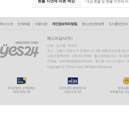
환불 지연에 따른 배상
대금 환불 및 환불 지연에 
회사소개
인재채용
이용약관
개인정보처리방침
청소년보호정책
도서홍보안내
대표 : 김석환, 최세라
주소 : 서울시 영등포구 은행로 11, 5층~6층(여의도동,일신
사업자등록번호 : 229-81-37000 통신판매업신고 : 제 200
이메일 : yes24help@yes24.com 호스팅 서비스사업자 :
Copyright ⓒ YES24 Corp. All Rights Reserved.