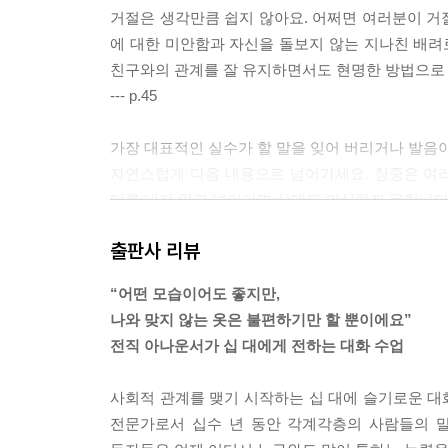
거절은 생각만큼 쉽지 않아요. 어쩌면 여러분이 거
에 대한 미안함과 자신을 돌보지 않는 지나친 배
친구와의 관계를 잘 유지하면서도 현명한 방법으로
--- p.45
가장 대표적인 실수가 할 말을 잊어 버리거나 발음이
자연스럽게 다음 내용으로 넘어가세요. 청중은 여러
티를 내지 않고 넘어가면 상대도 의식하지 못합니다
--- p.74
출판사 리뷰
반응과 대응이라는 말의 차이를 알고 있나요? 반응re
“어떤 모습이어도 좋지만,
적인 말과 행동을 의미합니다.
나와 맞지 않는 옷은 불편하기만 할 뿐이에요”
부모님과 대화할 때 감정이 격해지거나 갈등이 생기
전직 아나운서가 십 대에게 전하는 대화 수업
식적으로 대응해야 합니다. 그래야 상황이 더 나빠지
--- p.114
사회적 관계를 맺기 시작하는 십 대에 슬기로운 대화
전문가로서 십수 년 동안 각계각층의 사람들의 말
단톡방에서 소통을 어떻게 해야 할지 망설여진다면 