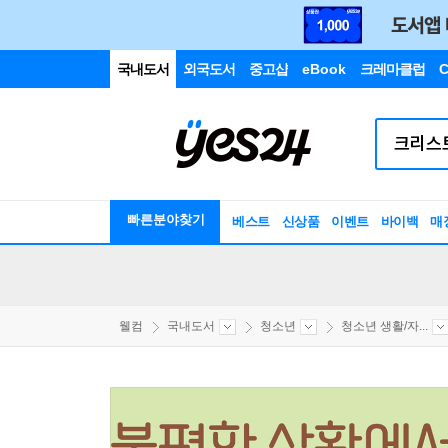
국내도서
외국도서
중고샵
eBook
크레마클럽
C
빠른분야찾기
베스트
신상품
이벤트
바이백
매
웰컴
국내도서
청소년
청소년 생활/자...