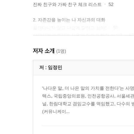
진짜 친구와 가짜 친구 체크 리스트 ㆍ 52
2. 자존감을 높이는 나 자신과의 대화
끌려다니지 않고 나답게 말하고 싶어! ㆍ 56
당당하게 발표하고 싶은데 어떻게 해야 하지? ㆍ 67
이번 시험 망했다! 나는 왜 이러는 거야! ㆍ 76
저자 소개
거울만 보면 스트레스야! 나만 못생기고 뚱뚱한 것 같
(1명)
나는 왜 인기가 없을까? ㆍ 89
로젠버그 자존감 테스트 ㆍ 94
저 :
임정민
3. 예의를 지키는 어른과의 대화
‘나다운 말, 더 나은 말의 가치를 전한다’는 
부모님의 잔소리는 멈출 수 없을까? ㆍ 98
텍스, 국립중앙의료원, 인천공항공사, 서울세관
명령조로 말하는 부모님이 싫어! ㆍ 106
널, 한림대학교 겸임교수를 역임했고, 다수의 방
부모님께 상처 주는 말을 하려고 했던 건 아닌데 ㆍ 1
(커뮤니케이...
짜증 나는데 선생님한테 뭐라고 말하지? ㆍ 119
말하고 싶지도 않고, 방에서 나가고 싶지도 않다면? ㆍ
청소년 감정 상태 테스트 ㆍ 129