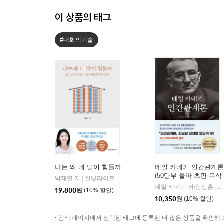
이 상품의 태그
#대화의기술
나는 왜 네 말이 힘들까
데일 카네기 인간관계론
(50만부 돌파 초판 무삭
박재연 저
한빛라이프
|
제 완역본)
데일 카네기 저/임상훈 역
|
19,800
원
(10% 할인)
10,350
원
(10% 할인)
검색 페이지에서 선택된 태그에 등록된 더 많은 상품을 확인해 