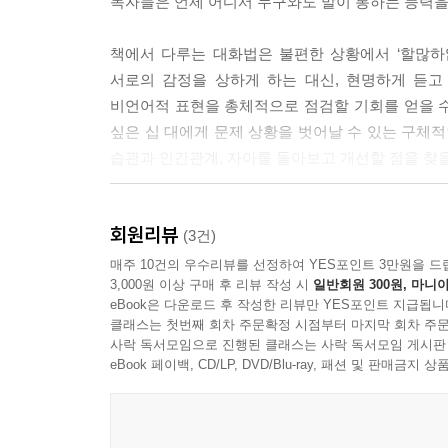
독자들은 언제 어디서 누구와도 말이 통하는 능력을 
전하며 다른 참여자들의 주의를 끄는 신호를 뜻해요.
습니다.
책에서 다루는 대화법은 불편한 상황에서 ‘할많하
서로의 감정을 상하게 하는 대신, 현명하게 듣고
--- pp.141-142
비언어적 표현을 총체적으로 점검할 기회를 얻을 수 
싶은 십 대에게 문제 상황을 벗어날 수 있는 구체적
습관과 인간관계, 자아를 돌아보고 개선할 점을 찾을
기분 상하지 않게 어떻게 거절하지?
회원리뷰
좋은 대화가 너를 좋은 곳으로 데려가도록
(3건)
대화는 즐겁게 거절은 정확하게 관계는 다정하게
매주 10건의 우수리뷰를 선정하여 YES포인트 3만원을 드
3,000원 이상 구매 후 리뷰 작성 시
일반회원 300원, 마니아
eBook은 다운로드 후 작성한 리뷰만 YES포인트 지급됩니
처음 만나는 친구에게 먼저 말 거는 법, 어색한 사
클래스는 첫번째 회차 주문확정 시점부터 마지막 회차 주문
스스로에게 용기를 주는 말 건네는 법, 부모님의 잔
사락 독서모임으로 진행된 클래스는 사락 독서모임 게시판
선톡 보내는 법, 온라인 친구 사귀는 법, …….
eBook 페이백, CD/LP, DVD/Blu-ray, 패션 및 판매금
이 책을 읽고 배울 수 있는 대화의 기술을 헤아
의사소통과 화법에 관한 저자의 통찰을 느낄 수 있다