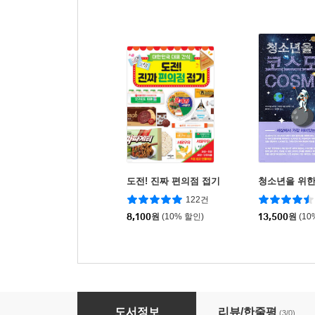
도전! 진짜 편의점 접기
청소년을 위한
122건
8,100
원
(10% 할인)
13,500
원
(10
불편한 상황에서도 할 말은 하고 싶어
도서정보
리뷰/한줄평
(3/0)