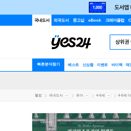
국내도서
외국도서
중고샵
eBook
크레마클럽
C
빠른분야찾기
베스트
신상품
이벤트
바이백
매
웰컴
국내도서
유아
4-6세
4-6세 다