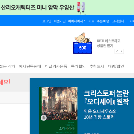
로그인
회원가입
마이페이지
카트
주문/배송
고객센터
Gl
젊은 작가
예사단독판매
이달의사은품
특가할인
추천도서
대량/법인
세요!