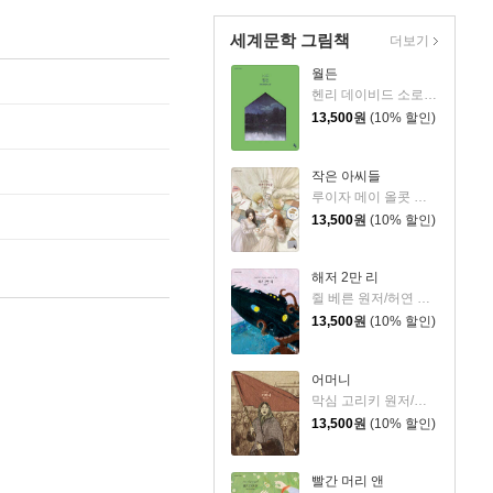
세계문학 그림책
더보기
월든
헨리 데이비드 소로 원저/김언 글/윤종태 그림
13,500
원
(10% 할인)
작은 아씨들
루이자 메이 올콧 원저/심순덕 글/로사(김소은) 그림
13,500
원
(10% 할인)
해저 2만 리
쥘 베른 원저/허연 글/장선환 그림
13,500
원
(10% 할인)
어머니
막심 고리키 원저/이현승 글/임찬미 그림
13,500
원
(10% 할인)
빨간 머리 앤