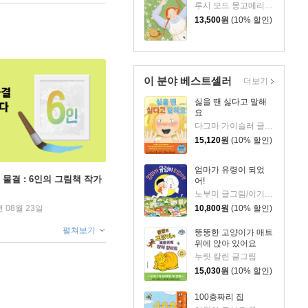
루시 모드 몽고메리 원저/김유진 글/조선아 그림
13,500
원
(10% 할인)
이 분야 베스트셀러
더보기
싫을 땐 싫다고 말해
요
다그마 가이슬러 글/박소영 역
15,120
원
(10% 할인)
엄마가 유령이 되었
 물결 : 6인의 그림책 작가
어!
노부미 글그림/이기웅 역
10,800
원
(10% 할인)
년 08월 23일
펼쳐보기
뚱뚱한 고양이가 매트
위에 앉아 있어요
누릿 칼린 글그림
15,030
원
(10% 할인)
100층짜리 집