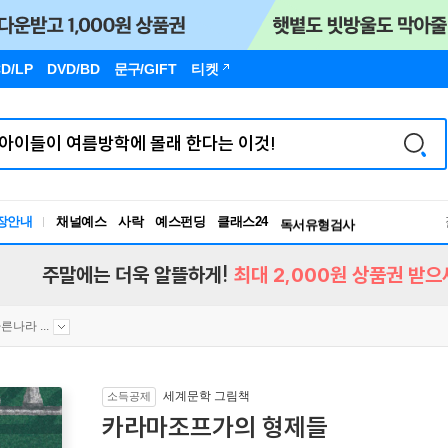
D/LP
DVD/BD
문구
/GIFT
티켓
장안내
채널예스
사락
예스펀딩
클래스24
독서유형검사
RBTI Lab
독서유형검사
주말에는 더욱 알뜰하게!
최대 2,000원 상품권 받으
른나라 ...
세계문학 그림책
소득공제
카라마조프가의 형제들