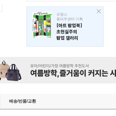
프랑스
퐁피두센터 기획
[아트 팝업북]
초현실주의
팝업 갤러리
배송/반품/교환