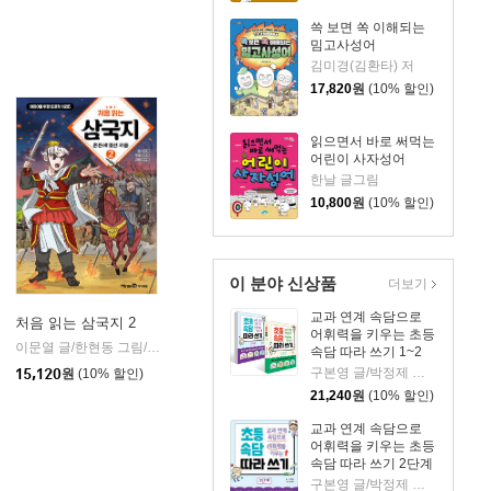
쓱 보면 쏙 이해되는
밈고사성어
김미경(김환타) 저
17,820
원
(10% 할인)
읽으면서 바로 써먹는
어린이 사자성어
한날 글그림
10,800
원
(10% 할인)
이 분야 신상품
더보기
교과 연계 속담으로
처음 읽는 삼국지 2
어휘력을 키우는 초등
이문열 글/한현동 그림/윤종문 편
미래엔아이세움
|
속담 따라 쓰기 1~2
주니어김영사
|
단계 세트
구본영 글/박정제 그림
15,120
원
(10% 할인)
21,240
원
(10% 할인)
교과 연계 속담으로
어휘력을 키우는 초등
속담 따라 쓰기 2단계
구본영 글/박정제 그림