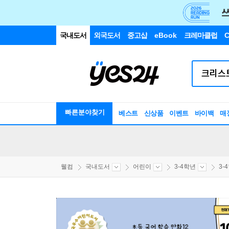
국내도서
외국도서
중고샵
eBook
크레마클럽
C
빠른분야찾기
베스트
신상품
이벤트
바이백
매
웰컴
국내도서
어린이
3-4학년
3-