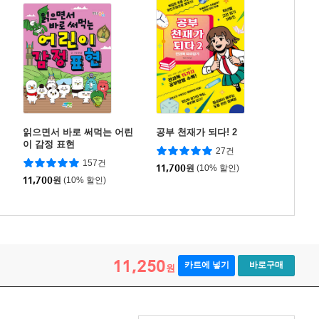
읽으면서 바로 써먹는 어린
공부 천재가 되다! 2
이 감정 표현
27건
157건
11,700
원
(10% 할인)
11,700
원
(10% 할인)
11,250
카트에 넣기
바로구매
원