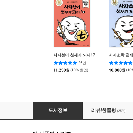
사자성어 천재가 되다! 7
사자소학 천재
26건
11,250
원
(10% 할인)
10,800
원
(10
사자성어 천재가 되다! 6
도서정보
리뷰/한줄평
(25/4)