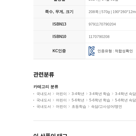
쪽수, 무게, 크기
208쪽 | 570g | 190*260*12
ISBN13
9791170790204
ISBN10
1170790208
KC인증
인증유형 : 적합성확인
관련분류
카테고리 분류
국내도서
어린이
3-4학년
3-4학년 학습
3-4학년 속
국내도서
어린이
5-6학년
5-6학년 학습
5-6학년 속
국내도서
어린이
초등학습
속담/고사성어/명언