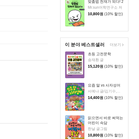
맞춤법 천재가 되다! 2
Mr.sun어학연구소 저
10,800
원
(10% 할인)
이 분야 베스트셀러
더보기
초등 고전문학
송재환 글
15,120
원
(10% 할인)
요즘 말 vs 사자성어
서예나 글/김기수,정고운 그림
14,400
원
(10% 할인)
읽으면서 바로 써먹는
어린이 속담
한날 글그림
10,800
원
(10% 할인)