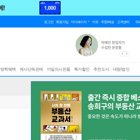
로그인
회원가입
마이페이지
카트
주문/배송
고객센터
Gl
름방학혜택
예사단독판매
이달의사은품
특가할인
추천도서
대량/법인