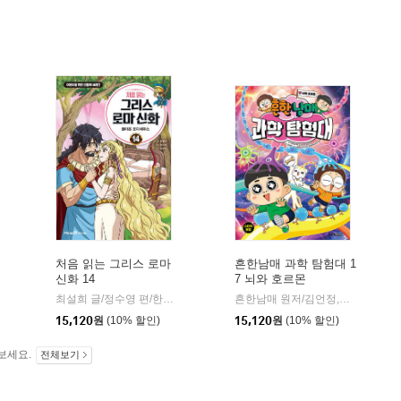
처음 읽는 그리스 로마
흔한남매 과학 탐험대 1
신화 14
7 뇌와 호르몬
최설희 글/정수영 편/한현동 그림
미래엔아이세움
흔한남매 원저/김언정,송은경 글/김덕영 그림/권경아 감수
|
15,120
원
(10% 할인)
15,120
원
(10% 할인)
보세요.
전체보기