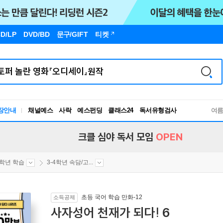
D/LP
DVD/BD
문구
/GIFT
티켓
장안내
채널예스
사락
예스펀딩
클래스24
독서유형검사
여
RBTI Lab
독서유형검사
크클 심야 독서 모임
OPEN
4학년 학습
3-4학년 속담/고...
초등 국어 학습 만화-12
소득공제
사자성어 천재가 되다! 6