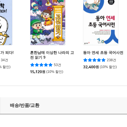
가 되다!
흔한남매 이상한 나라의 고
동아 연세 초등 국어사전
전 읽기 9
34건
238건
53건
% 할인)
32,400
원
(10% 할인)
15,120
원
(10% 할인)
배송/반품/교환