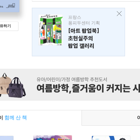
프랑스
퐁피두센터 기획
유하기
[아트 팝업북]
초현실주의
팝업 갤러리
들이
함께 산 책