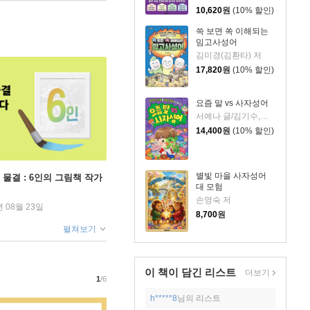
10,620
원
(10% 할인)
쓱 보면 쏙 이해되는
밈고사성어
김미경(김환타) 저
17,820
원
(10% 할인)
요즘 말 vs 사자성어
서예나 글/김기수,정고운 그림
14,400
원
(10% 할인)
별빛 마을 사자성어
 물결 : 6인의 그림책 작가
대 모험
손영숙 저
년 08월 23일
8,700
원
펼쳐보기
이 책이 담긴
리스트
더보기
1
/6
h*****8
님의 리스트