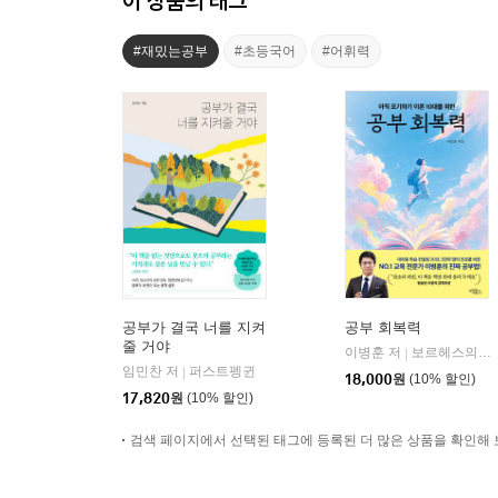
이 상품의 태그
#재밌는공부
#초등국어
#어휘력
공부가 결국 너를 지켜
공부 회복력
줄 거야
이병훈 저
보르헤스의서재
|
임민찬 저
퍼스트펭귄
|
18,000
원
(10% 할인)
17,820
원
(10% 할인)
검색 페이지에서 선택된 태그에 등록된 더 많은 상품을 확인해 