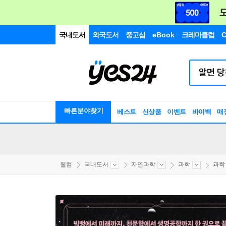
국내도서
외국도서
중고샵
eBook
크레마클럽
C
빠른분야찾기
베스트
신상품
이벤트
바이백
매
웰컴
국내도서
자연과학
과학
과학