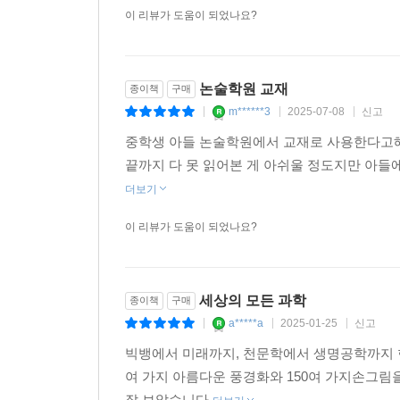
과학》은 장엄한 생명의 역사를 일궈온 전 지구
덴마크의 요거트 회사 다니스코Danisco 연구원
가늠한다. 저자는 우리 앞에 산적해 있는 과제들이
이 리뷰가 도움이 되었나요?
바이러스(박테리오파지bacteriophage) 감염
없는 위기를 일으키기도 하지만 미리 대비할 수 있는
바이러스를 만들어내도록 하죠. 파지바이러스에 감
버전’ 두 가지 풍경으로 보여주며 생각할 거리를 
지바이러스들은 유산균 속에서 점점 불어나다가 유산
중에서도 “영원한 스테디셀러”(최재천)로서 클래식
논술학원 교재
종이책
구매
구원들은 일부 유산균들이 파지바이러스에 잠식당하지
m******3
2025-07-08
신고
봤습니다. 그랬더니 모두 특정 유전자가 활성화되어
|
|
|
스의 DNA가 들어 있었습니다. 바로 이 특정 유전
중학생 아들 논술학원에서 교재로 사용한다고해
는 마치 현상수배 전단지 같은 역할을 합니다. ‘이
끝까지 다 못 읽어본 게 아쉬울 정도지만 아
--- 「11장 생명공학」 중에서
더보기
이 리뷰가 도움이 되었나요?
이제 아인슈타인이 풀어야 할 문제는 ‘만약 지구에서
옵니다. 바로 빛이 지나가는 시공간이 휜다는 거죠
갈 수밖에 없는 것처럼 말입니다. 이렇게 해서 그
있어서 생겨난다는 겁니다. 마치 트램펄린 위에 무
세상의 모든 과학
종이책
구매
로 굴러가는 것처럼, 시공간이 휘어지면 그쪽을 향
a*****a
2025-01-25
신고
|
|
|
--- 「12장 천문학」 중에서
빅뱅에서 미래까지, 천문학에서 생명공학까지 
여 가지 아름다운 풍경화와 150여 가지손그림