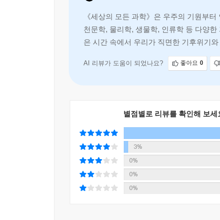
--- 「6장 인류」 중에서
우주가 아주 작은 하나의 점에서 시작되었다는 건 
《세상의 모든 과학》은 우주의 기원부터 
많지 않다. 이 책은 단순히 작았다는 말로는 표현하기
천문학, 물리학, 생물학, 인류학 등 다양한
핵폭탄이 그렇게 강력한 폭발을 일으킬 수 있었던 
내려가는 ‘마법의 계단’이라는 비유를 통해서 말이
은 시간 속에서 우리가 직면한 기후위기와
는 비교할 수 없을 정도로 엄청난 빛과 열을 만들
영화의 스틸 컷처럼 웅장하게 그려낸다. 또한 최
지식과 상상력을 동시에 제공하며, 인류가
어리가 생겨나는데 그 중심온도가 1억 도를 넘는다고 
육지를 정복한 생물들이 주위 환경에 적응하는 것
한 화약을 터뜨려 간신히 돌덩이를 날려 보내던 사
AI 리뷰가 도움이 되었나요?
좋아요
0
생생하게 펼쳐진다.
않았죠. 더 강한 핵폭탄을 만들기 위한 경쟁이 시작
강의 폭탄을 만들어냅니다.
나무에서 내려와 최강의 포식자가 되기까지,
--- 「7장 무기」 중에서
영화를 보듯 인류 문명사가 단숨에 그려진다
별점별로 리뷰를 확인해 보세
이렇게 농경은 토양 침식이든 토양 염화든, 결국 토
원숭이가 유인원을 거쳐 인간으로 진화하고, 인간
이 부족한 지역은 토양 염화 문제가 발생하기 때문
발달을 촉진시킨 것이 ‘기후변화’와 같은 외부적 요
양이라는 자원을 이용하는 ‘산업’이죠. UN에 따르
3%
인류 문명을 흥하게도 하지만 망하게도 했다는 사
도로 토양이 계속 파괴될 경우 60년 후에는 지구상에
0%
무기, 농업, 문자를 중심으로 인류 문명이 흥망성쇠
으로 인한 토양 파괴 지역을 나타낸 것인데 위험을
0%
달리 저자는 과거의 장면을 오늘날의 문제적 장면과 
제외하면 농경이 가능한 지역은 얼마 되지도 않는데
0%
장면과 같이 펼쳐내는 저자의 서술은 역사를 조망하
--- 「8장 농업」 중에서