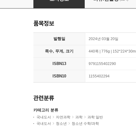
품목정보
발행일
2024년 03월 20일
쪽수, 무게, 크기
440쪽 | 776g | 152*224*30
ISBN13
9791155402290
ISBN10
1155402294
관련분류
카테고리 분류
국내도서
자연과학
과학
과학 일반
국내도서
청소년
청소년 수학/과학