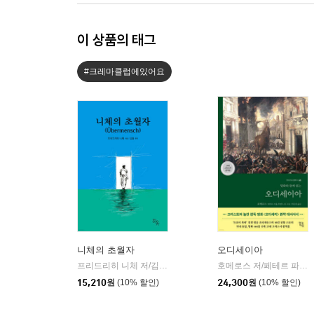
이 상품의 태그
#크레마클럽에있어요
니체의 초월자
오디세이아
프리드리히 니체 저/김철 편역
히읏
호메로스 저/페테르 파울 루벤스 그림/박문재 역
|
15,210
원
(10% 할인)
24,300
원
(10% 할인)