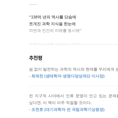
……
지구 역사상 처음으로 눈으로 볼 수 있을 만큼의 
“138억 년의 역사를 단숨에
거리는 젤리 같은 부드러운 조직을 가지고 있으며 형
쪼개진 과학 지식을 한눈에
물결에 따라 출렁거리는 샤르니아Charnia, 납작하고 
자연과 인간의 미래를 동시에”
na는 움직임이 매우 느려서 물결에 몸을 맡겨 떠다
심심하긴 하지만 나름대로 마음을 편안하게 해주는 ‘
과학의 시대를 살아가기 위해
--- 「3장 바다」 중에서
꼭 읽어야 할 ‘단 한 권’의 책
추천평
그런데 이런 생존 방식이 물고기의 상륙에 뜻하지 않
생명체가 살 수 있는 조건의 행성을 찾고자 우주를
않았던 것이죠. 물론 아주 작은 물고기는 덤불에 
쉼 없이 발전하는 과학의 역사와 현재를 우리에게 생
유전자가위 기술을 개발하며, 기후변화 시대에 
나았습니다. 바로 이런 필요가 지느러미를 변화시킵
- 최재천 (생태학자·생명다양성재단 이사장)
혁신을 일으키는 도구가 되어가고 있다. 그리고 
갈퀴에도 뼈가 생겨나며 발의 모습을 닮아갔죠. 구
있다. 바로 ‘빅 히스토리’다. “우리는 어디서 왔
편하게 이동할 수 있었습니다. 간단히 비유해보면 에
과학문외한들에게는 그 유명한 《코스모스》와 같은
알릭Tiktaalik은 팔꿈치에서 손목 위까지, 아칸토
전 지구적 시야에서 인류 문명이 안고 있는 문제
지구와 인류의 운명을 알려면, 그리고 청소년과 
다닌 최초의 물고기이며 얕은 물가에서 작은 먹잇
싶다면, 이 책이 아주 적절할 것이다.
할까?
를 단단한 뼈와 근육으로 이루어진 팔다리로 변화시
- 조천호 (대기과학자·전 국립과학기상원장)
--- 「4장 대륙」 중에서