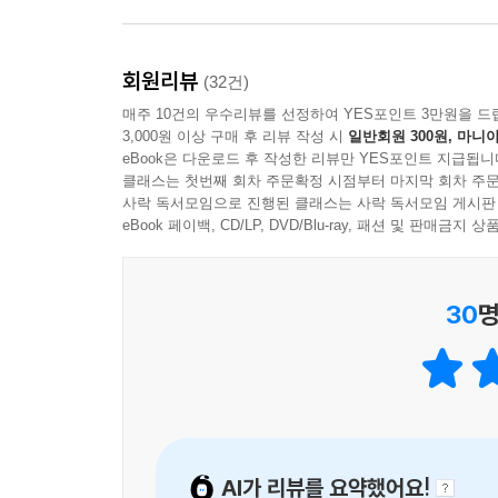
“빅 히스토리를 이해하는 가장 쉬운 방법”
180여 그림으로 떠나는 우아한 과학 여행
이제 새로운 진화의 주인공은 천적들을 피해 나무 위로
15cm에 불과했죠. 메기스토테리움에게 잡힌다면 
회원리뷰
(32건)
《세상의 모든 과학》은 이같은 ‘과학문외한’들의
들었을 겁니다. 편평하고 딱딱한 발로는 나무에서
매주 10건의 우수리뷰를 선정하여 YES포인트 3만원을 드
빛나는 밤에〉를 꾸준히 운영해온 저자 이준호 선생
지어 안쪽 발가락은 마치 우리의 엄지손가락처럼 움
3,000원 이상 구매 후 리뷰 작성 시
일반회원 300원, 마니아
출간 후 꾸준히 학부모나 교사들의 입소문을 탄 
eBook은 다운로드 후 작성한 리뷰만 YES포인트 지급됩니
전에는 늑대나 고양이, 독수리처럼 삐죽 나온 갈
우주의 시작부터 인류의 미래까지 시간 순으로 
클래스는 첫번째 회차 주문확정 시점부터 마지막 회차 주문
덮고 있었죠. 덕분에 발톱 밑에 살이 있는 부위로 
사락 독서모임으로 진행된 클래스는 사락 독서모임 게시판
소개하는 이 책은 말 그대로 ‘한 권으로 과학을 끝
--- 「5장 조상」 중에서
eBook 페이백, CD/LP, DVD/Blu-ray, 패션 및 판매금
아름다운 풍경화와 150여 가지 손그림을 그려내어,
그럼에도 불은 분명히 쟁취할 만한 가치가 있었습니다
7년 만에 새로이 개정하여 발간하는 이 책은 그간
수단이었기 때문이죠. 조상들이 많이 먹었던 고구마
30
명
통찰을 제시한다. 인간계에 지각변동을 일으킨 생성형
이용해 고기를 구우면 생고기일 때보다 훨씬 오래 저
종류의 작물과 인간을 만들어낸 ‘생명공학’ 장을 추
편해졌던 거죠. 이러한 효과적인 영양섭취 방법은 인
발을 담글 수 있도록 안내한다.
로는 전체의 3%에 불과한데도 에너지는 20%나 쓰는
us의 경우, 조상들보다 덩치가 60%나 커졌는데도
우주의 시작에서 인류의 조상에 이르기까지,
없었던 거죠. 대신 뇌는 약 1,000cc로 커지면서 
감탄하다 보면 지구의 역사가 저절로 읽힌다
몰래 훔쳐와 인간에게 줬다는 내용이 있는 게 아닌가
AI가 리뷰를 요약했어요!