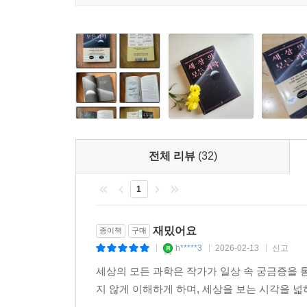
중력의 발견을 넘어 우주의 기원을 탐구하기까지,
사람들은 책에서 순수하게 재미만 추구하진 않았습
도전을 거듭해온 과학의 역사가 한눈에 들어온다
심히 그 요구에도 부응했죠. 그 결과 하층민들의 지
해 휴일에 놀지 않고 독서하기를 선호하며 자신들보다
갈릴레오가 천체 망원경을 만들었고, 뉴턴이 중력
랑스 혁명의 주요한 동력 중 하나가 되어 결국 정
그러나 정확한 내용을 알고 있는 사람은 손에 꼽는
일으킵니다. 책에 실린 글자들의 힘은 왕정 체제를 
아인슈타인의 이론도 후대 과학자들에 의해 계속 
--- 「9장 문자」 중에서
면모와 함께 그려낸다. 거대한 에니악부터 Cha
요구르트 회사 연구원들이 ‘우연히’ 발견한 유전
그런데 퍼셉트론은 사람을 닮아서뿐만 아니라 또 다
발전시킨 이러한 과학기술이 과연 우리의 발목을 
짜 넣은 코드, 즉 명령을 수행하는 것이죠. 이것
전체 리뷰
(32)
구체적으로 전망한다.
우 같은 프로그램들 거의 대부분이 코드로 만들어져
래머들이 한 줄 한 줄씩 만들어냈던 거죠. 그런데 
1
기후변화, 토양파괴, 전쟁의 위기, 저출산 등
할 수 있었죠. 그 비결은 수학적인 뉴런들이 연결된
전 지구적 시야에서 인류의 과제를 내다본다
받은 신호를 어떻게 전달할지 ‘판단’을 내리죠. 판
재밌어요
종이책
구매
고 ‘기준’을 넘어가면 다른 뉴런으로 신호를 출력
생명의 행성인 지구는 인간을 탄생시켰고, 인간은
h*****3
2026-02-13
신고
|
|
|
연결되어 신호를 주고받고 있는 겁니다. 그리고 그
그러나 인류 문명은 종종 자신의 위치를 깨닫지 
--- 「10장 컴퓨터」 중에서
세상의 모든 과학은 작가가 일상 속 궁금증을 
기후변화를 불러왔고, 농업의 발달은 비옥한 토양
지 않게 이해하게 하며, 세상을 보는 시각을 