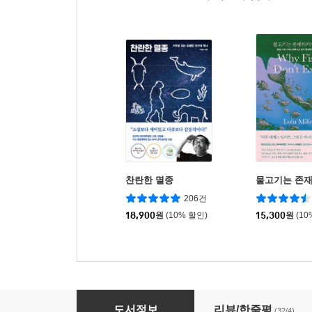
찬란한 멸종
물고기는 존
206건
18,900
원
(10% 할인)
15,300
원
(10
세상의 모든 과학
도서정보
리뷰/한줄평
(32/4)