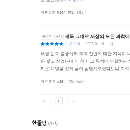
프리드만은 뛰어난 수학 실력으로 상대성이론의 
잘 보았습니다
더보기
를 설명하기 위해 반중력을 집어넣어 수식을 복잡
이렇든지 저렇든지 상관하지 않고 말이죠. 아인슈
이 리뷰가 도움이 되었나요?
까요? 자전거는 어떻게 작동하는지 잘 보이지만 버
디로 갈지 알려면 페달 밟는 속도, 핸들의 방향, 
용했을 때 우주가 어떻게 굴러갈지 알아내기에 더 
제목 그대로 세상의 모든 과학에
종이책
구매
q*****3
2025-01-16
신고
|
|
|
프리드만은 상대성이론에서 우주가 어떻게 굴러갈지는
태생 문과 출생이라 과학 전반에 대한 지식이 
양, 세 번째는 물질들 사이의 반중력이었습니다. 이
은 쌓고 싶었는데 이 책이 그 목적에 부합하는
로 쫙 늘어나는 트램펄린을 상상하면 되고, 반중력
려운 개념을 쉽게 풀어 설명해주셨다보니 과학 
양인데 물질들이 많으면 끌어당기는 힘, 즉 중력이
이 리뷰가 도움이 되었나요?
--- 「13장 빅뱅」 중에서
1