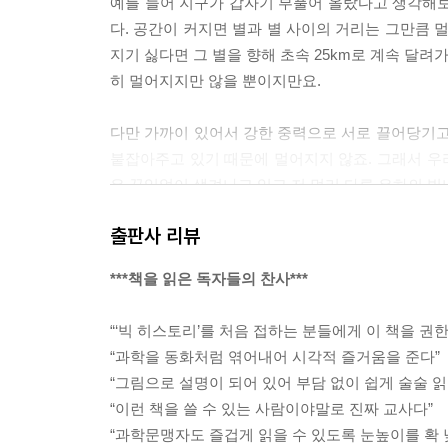
예를 들어 지구가 갑자기 부풀어 올랐다고 생각해
다. 공간이 커지면 별과 별 사이의 거리는 그만큼 
지기 싫다면 그 별을 향해 초속 25km로 계속 달려
히 멀어지지만 않을 뿐이지만요.
다만 가까이 있어서 강한 중력으로 서로 끌어당기고
붙잡아주고 있기 때문에 멀어지지 않죠. 그래서 우리
은 끊임없이 생겨나고 있고 저 멀리 다른 은하의 빛
--- 「1장 우주」 중에서
출판사 리뷰
만약 해변의 웅덩이나 돌 틈에서 생명체가 탄생해
***책을 읽은 독자들의 찬사***
버리는 일이 자주 일어났을 겁니다. 더군다나 당시엔
쓰나미 수준이었죠. 게다가 바다가 물러가면 태양
“‘빅 히스토리’를 처음 접하는 분들에게 이 책을 권한
나가면 살갗이 타는데, 오존층도 없었던 당시엔 말할
“과학을 동화처럼 엮어내어 시각적 즐거움을 준다”
습니다. 뿜어 나오는 물의 흐름에 따라 물질들이 여
“그림으로 설명이 되어 있어 부담 없이 쉽게 술술 읽
많은 화학물질들이 결합과 분해를 거듭하며 다양한
“이런 책을 쓸 수 있는 사람이야말로 진짜 교사다”
장이며 동시에 창고이기도 했던 겁니다. 그러니 바로
“과학문맹자도 즐겁게 읽을 수 있도록 눈높이를 확 
--- 「2장 지구」 중에서