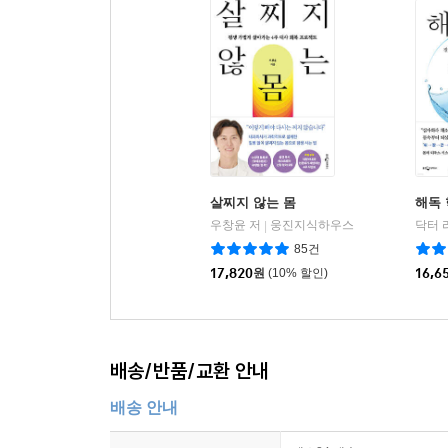
살찌지 않는 몸
해독
우창윤 저
웅진지식하우스
닥터 
|
85건
17,820
원
(10% 할인)
16,6
배송/반품/교환 안내
배송 안내