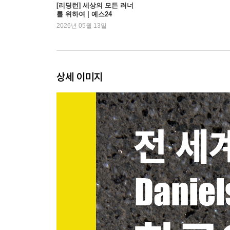
14장 크로스컨트리 트레이닝
[리딩런] 세상의 모든 러너
를 위하여 | 예스24
15장 15K, 하프 마라톤, 30K 트레이닝
2026년 05월 13일
16장 마라톤 트레이닝
17장 울트라 마라톤 트레이닝
18장 트라이애슬론 트레이닝
상세 이미지
부록
용어정리
감사의 글
저자에 대하여 / 역자에 대하여