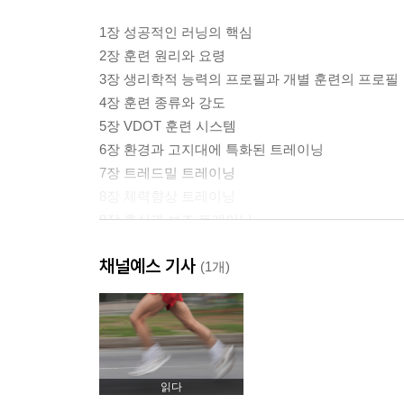
1장 성공적인 러닝의 핵심
2장 훈련 원리와 요령
3장 생리학적 능력의 프로필과 개별 훈련의 프로필
4장 훈련 종류와 강도
5장 VDOT 훈련 시스템
6장 환경과 고지대에 특화된 트레이닝
7장 트레드밀 트레이닝
8장 체력향상 트레이닝
9장 휴식과 보조 트레이닝
채널예스 기사
Part II 달리기 공식 적용하기
(1개)
10장 시즌에 맞춘 트레이닝
11장 800m 트레이닝
12장 1.5K~3.2K 트레이닝
13장 5K와 10K 트레이닝
읽다