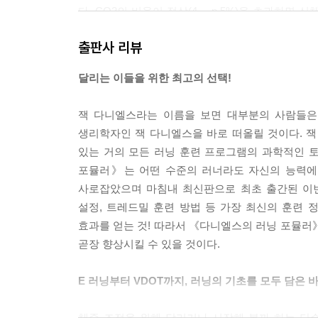
다. CO2의 비율이 정상(4--- p.5%)을 초과
것은 O2의 감소가 아니라 CO2의 증가이다. 사실 
출판사 리뷰
--- p.68
달리는 이들을 위한 최고의 선택!
이 책에서는 각 종류의 트레이닝을 E, M, T, I,
글자이다(그림 4.1 참조). 훈련 프로그램의 대부분은 
잭 다니엘스라는 이름을 보면 대부분의 사람들은
스 러닝, T(Threshold)는 역치주, I(Interval
생리학자인 잭 다니엘스을 바로 떠올릴 것이다. 
로 달리는 훈련과 반복해서 하는 훈련(W/R)의 시간
있는 거의 모든 러닝 훈련 프로그램의 과학적인 토
각종 훈련과 연관된 VO2max의 비율, 그리고 훈련
포뮬러》는 어떤 수준의 러너라도 자신의 능력에 
--- p.93
사로잡았으며 마침내 최신판으로 최초 출간된 이번
설정, 트레드밀 훈련 방법 등 가장 최신의 훈련 
표 5.6은 18세에서 80세까지의 경기력 수준별 VDO
효과를 얻는 것! 따라서 《다니엘스의 러닝 포뮬러
9세 이상은 1살씩 나누어 각각 조정했다. 대략적으로 
곧장 향상시킬 수 있을 것이다.
따르면 1,600m를 7분에 달리는 58세 여자는 같은 
15년 전이나 40년 전에도 정확히 같은 레벨 7이었다
E 러닝부터 VDOT까지, 러닝의 기초를 모두 담은 
--- p.142
체중 조절을 위해 달리기나 시작해 볼까 하는 단순