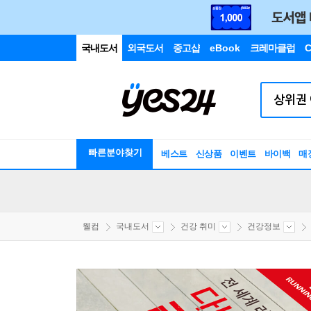
국내도서
외국도서
중고샵
eBook
크레마클럽
C
빠른분야찾기
베스트
신상품
이벤트
바이백
매
웰컴
국내도서
건강 취미
건강정보