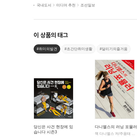
국내도서
미디어 추천
조선일보
이 상품의 태그
#취미의발견
#초간단취미생활
#달리기의즐거움
당신은 사건 현장에 있
다니엘스의 러닝 포뮬러
습니다 시즌3
잭 다니엘스 저/주용태 역
|