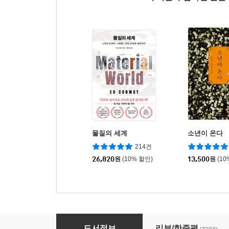
물질의 세계
소년이 온다
214건
26,820
원
(10% 할인)
13,500
원
(10
다니엘스의 러닝 포뮬러
도서정보
리뷰/한줄평