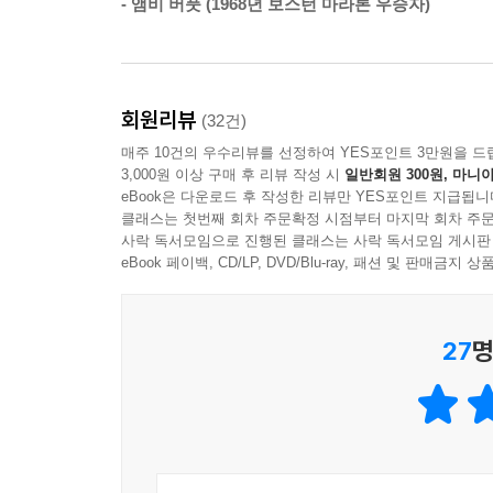
- 앰비 버풋 (1968년 보스턴 마라톤 우승자)
레벨 7이며, 15년 전이나 40년 전에도 정확히 같은 
《다니엘스의 러닝 포뮬러》는 스포츠 과학 수업을 
만드는 본격적인 훈련 지침서 같기도 하다. 그러나
회원리뷰
(32건)
누구에게나 필요한 것은 있다. 그것은 올바른 식생활
매주 10건의 우수리뷰를 선정하여 YES포인트 3만원을 드
계속하면 달리기 실력뿐 아니라 건강도 개선된다고 
3,000원 이상 구매 후 리뷰 작성 시
일반회원 300원, 마니아
지원하는 것을 좋아한다. 그만큼 달리는 사람들이 달
eBook은 다운로드 후 작성한 리뷰만 YES포인트 지급됩니
클래스는 첫번째 회차 주문확정 시점부터 마지막 회차 주문
사락 독서모임으로 진행된 클래스는 사락 독서모임 게시판
진지한 러너인 당신이 어떤 훈련 원칙을 따르고 있
eBook 페이백, CD/LP, DVD/Blu-ray, 패션 및 판매금
저서 《다니엘스의 러닝 포뮬러》에 수록된 훈련 
27
명