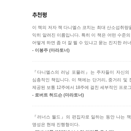
같은 프로그램으로 트레이닝을 해도 그에 대한 반
어떻고, VDOT은 어떻고…… 무슨 암호 같은 말
않는다는 것을 기억해야 한다. 그럼에도 누구에게나 
추천평
달리기를 훈련하는 방법에 대해 설명하고 있다면
대한 신뢰이다. 지금 진행 중인 훈련을 계속하면 달
《다니엘스의 러닝 포뮬러》에 수록된 훈련 프로그램들
충실하게 해준다. 나는 달리는 사람을 지원하는 것
이 책의 저자 잭 다니엘스 코치는 최대 산소섭취량
문자로 구분했는지, VDOT라는 용어는 어떻게 유
익히 알려진 이름입니다. 특히 이 책은 어떤 수준의
있다. 더불어 800m부터 마라톤까지 경기 목표, 
--- p.336
어떻게 하면 좀 더 잘 뛸 수 있냐고 묻는 진지한 
트레드밀 훈련에 대한 심화 정보 등등 개인 맞춤 
- 이봉주 (마라토너)
바로 실천 가능한 매뉴얼을 제공할 것이다.
인생은 왜 마라톤과 가장 많이 비유되는지에 대한 
『다니엘스의 러닝 포뮬러』는 주자들이 자신의 
심층적인 책입니다. 이 책에는 단거리, 중거리 및
《다니엘스의 러닝 포뮬러》을 읽다보면 자기계발서를
제공된 보통 12주에서 18주에 걸친 세부적인 프로
않고 말 그대로 “오래 달려온” 사람의 조언들은 한
- 로버트 허드슨 (마라토너)
이렇게 말한다. “러너는 지금 자신이 하는 일에 집
만약 스스로 세운 계획을 최대한 실행한 뒤 누군가
레이스를 반추하고, 만약 같은 레이스를 한 번 더
『러너스 월드』의 편집자로 일하는 동안 나는 잭 
배우는 기회는 승리에서 배우는 만큼 (혹은 그 이상
명성은 현재 진행형이다.
“표 5.6에 따르면 1,600m를 7분에 달리는 58세