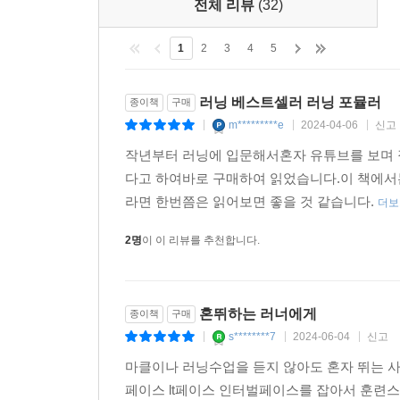
전체 리뷰
(32)
1
2
3
4
5
러닝 베스트셀러 러닝 포뮬러
종이책
구매
m*********e
2024-04-06
신고
|
|
|
작년부터 러닝에 입문해서혼자 유튜브를 보며 
다고 하여바로 구매하여 읽었습니다.이 책에서
라면 한번쯤은 읽어보면 좋을 것 같습니다.
더보
2명
이 이 리뷰를 추천합니다.
혼뛰하는 러너에게
종이책
구매
s********7
2024-06-04
신고
|
|
|
마클이나 러닝수업을 듣지 않아도 혼자 뛰는 사
페이스 lt페이스 인터벌페이스를 잡아서 훈련