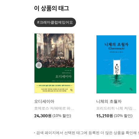
이 상품의 태그
#크레마클럽에있어요
오디세이아
니체의 초월자
호메로스 저/페테르 파울 루벤스 그림/박문재 역
현대지성
프리드리히 니체 저/김철 편역
|
24,300
원
(10% 할인)
15,210
원
(10% 할인)
검색 페이지에서 선택된 태그에 등록된 더 많은 상품을 확인해 