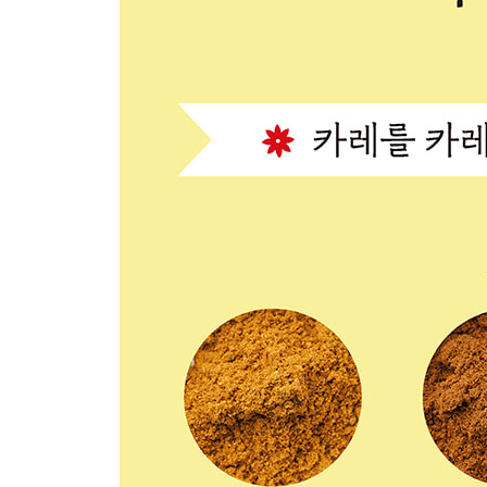
COLUMN 인도 레스토랑 요리와 어니언 그레이비
제 4 장
인도 요리 알라카르트
타밀식 치킨 비리아니
하이데라바드식 새끼양고기 비리아니
HOW TO 비리아니 담는 법
바스마티 쌀
카레용 만능 밥
강황 밥
페퍼 커민 밥
차파티
난
인도 사람처럼 가장 맛있게 카레를 먹는 법
새끼양고기 케밥
레몬 치킨 티카