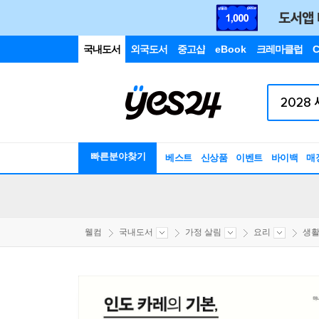
국내도서
외국도서
중고샵
eBook
크레마클럽
C
빠른분야찾기
베스트
신상품
이벤트
바이백
매
웰컴
국내도서
가정 살림
요리
생