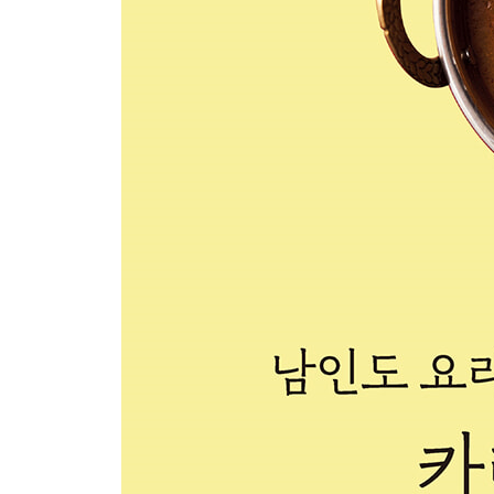
제 3 장
일반인은 모르는 전문가의 비법
레스토랑 스타일의 인도 카레
편리한 아이템 ‘어니언 그레이비’로 고급 레스토랑
HOW TO 어니언 그레이비 만드는 법
어니언 그레이비의 기본 사용법
셰프의 치킨 카레
마일드 포크 카레
크리미 키마 카레
믹스 채소 카레
치킨 잘프레지
궁중식 새끼양고기 코르마
비프 도 피아자
시금치 치즈 카레
시푸드 카레