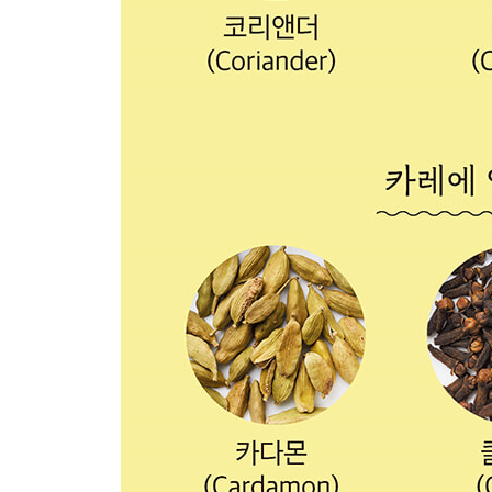
비프 코프타
믹스 라이타
시금치 라이타
토마토 라이타
순달
카춤버
레몬 우루가이
캐비지 토란
템퍼드 포테이토
브로콜리 마시얄
뱅건 바지
망고 슈리칸드
딸기 쿨피
라이스 파야삼
마지막으로