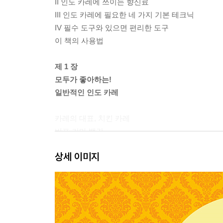
II 인도 카레에 쓰이는 향신료
III 인도 카레에 필요한 네 가지 기본 테크닉
IV 필수 도구와 있으면 편리한 도구
이 책의 사용법
제 1 장
모두가 좋아하는!
일반적인 인도 카레
카레의 대표, 치킨 카레
비프 키마 뱅간
치킨 키마 마타르
상세 이미지
본격 버터 치킨 카레
진한 새끼양고기 마살라
베지터블 쿠르마
토마토 크림 새우 카레
네팔식 포크 카레
퀵 카레 2종퀵 스파이시 치킨 카레 퀵 버터 치킨 카