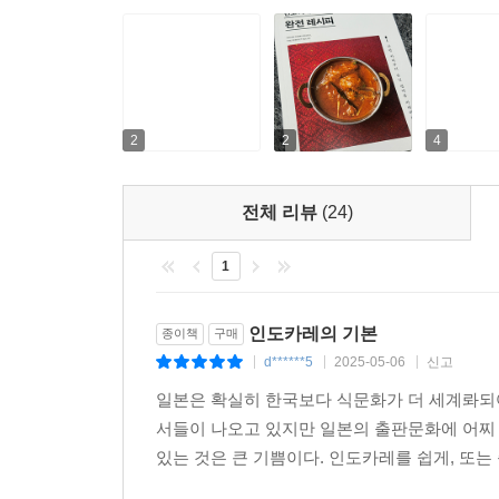
2
2
4
전체 리뷰
(24)
1
인도카레의 기본
종이책
구매
d******5
2025-05-06
신고
|
|
|
일본은 확실히 한국보다 식문화가 더 세계롸되어
서들이 나오고 있지만 일본의 출판문화에 어찌
있는 것은 큰 기쁨이다. 인도카레를 쉽게, 또는 