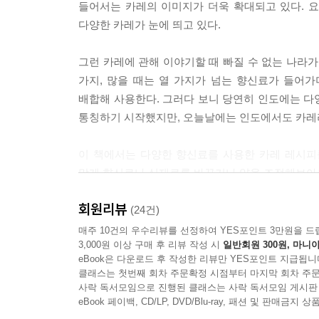
들어서는 카레의 이미지가 더욱 확대되고 있다. 
다양한 카레가 눈에 띄고 있다.
그런 카레에 관해 이야기할 때 빠질 수 없는 나라가
가지, 많을 때는 열 가지가 넘는 향신료가 들어가
배합해 사용한다. 그러다 보니 당연히 인도에는 다
통칭하기 시작했지만, 오늘날에는 인도에서도 카레
이 책에서는 다양한 향신료를 사용한 카레 레시피
맞게 향신료나 식재료를 바꾸거나 양을 조절해보아도
회원리뷰
삼시세끼 질리지 않는 카레 레시피 56
(24건)
매주 10건의 우수리뷰를 선정하여 YES포인트 3만원을 드
3,000원 이상 구매 후 리뷰 작성 시
일반회원 300원, 마니아
제1장에서는 ‘우리에게 친숙한 카레’를 소개한다. 
eBook은 다운로드 후 작성한 리뷰만 YES포인트 지급됩니
법한 카레들을 담았다. 동시에 인도 카레에 필요한 
클래스는 첫번째 회차 주문확정 시점부터 마지막 회차 주문
사락 독서모임으로 진행된 클래스는 사락 독서모임 게시판
제2장에서는 ‘인도의 특색 있는 카레’를 중점적
eBook 페이백, CD/LP, DVD/Blu-ray, 패션 및 판매금