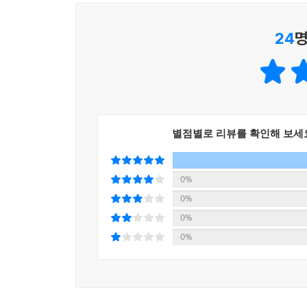
않고 채소나 콩만으로 만들 수 있는 카레가 압도적으로
24
명
제3장에서는 레스토랑에서 맛볼 수 있는 카레를 소개
소개하는 카레는 근대 이후에 인도 요리 레스토랑에
스타일의 호화로운 카레도 등장한다.
제4장에서는 카레와 함께 즐길 수 있는 바스마티 쌀
두 종류의 정통 비리아니와 간단하면서도 맛있는 
별점별로 리뷰를 확인해 보세
날에는 식탁을 좀 더 화려하게 연출해보자!
0%
0%
0%
0%