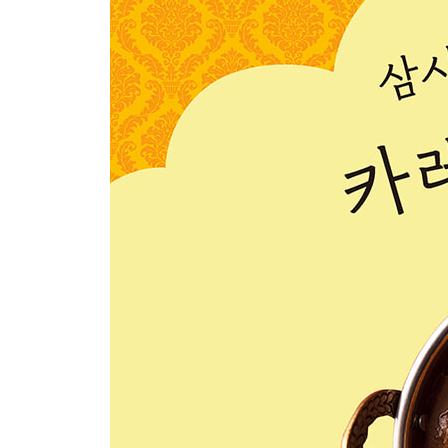
제 2 장
좀 더 전문적인!
인도 각지의 카레
달 베이스
HOW TO 달 베이스는 만드는 법
달 베이스를 응용한 요리달 타드카달 프라이뭉 달 
알루 고비 마살라
오크라를 넣은 타마린드 카레
아비알
케랄라식 치킨 카레
고아식 포크 빈달루
하이데라바드식 샬감 비프
타밀식 연어 민 푸투
케랄라식 결혼식용 생선 카레
HOW TO 타마린드 액 만드는 법