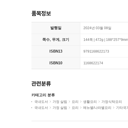
품목정보
발행일
2024년 03월 08일
쪽수, 무게, 크기
144쪽 | 472g | 188*257*9m
ISBN13
9791168622173
ISBN10
1168622174
관련분류
카테고리 분류
국내도서
가정 살림
요리
생활요리
가정식탁요리
국내도서
가정 살림
요리
메뉴별/나라별요리
기타국