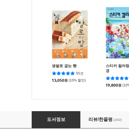
생쌀로 굽는 빵
스티커 컬러링 
경
55건
13,050
원
(10% 할인)
19,800
원
(10
인도 카레의 기본, 완전 레시피
도서정보
리뷰/한줄평
(24/2)