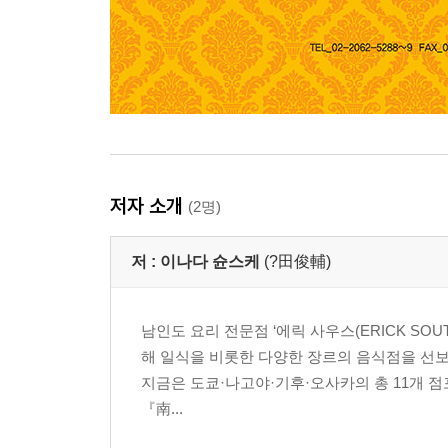
저자 소개
(2명)
저 :
이나다 슌스케
(?田俊輔)
남인도 요리 전문점 ‘에릭 사우스(ERICK SO
해 일식을 비롯한 다양한 장르의 음식점을 선보이
지금은 도쿄·나고야·기후·오사카의 총 11개 점
『南...