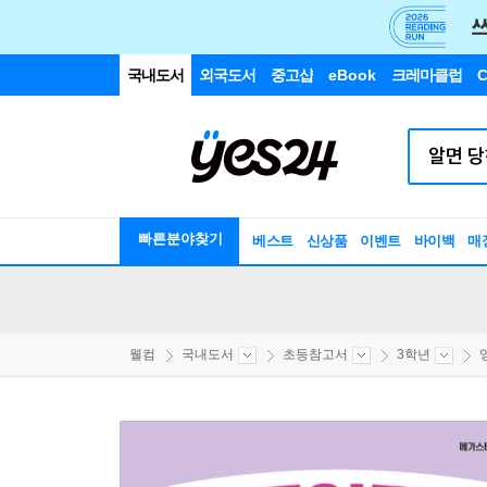
국내도서
외국도서
중고샵
eBook
크레마클럽
C
빠른분야찾기
베스트
신상품
이벤트
바이백
매
웰컴
국내도서
초등참고서
3학년