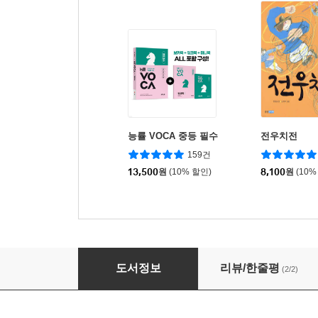
능률 VOCA 중등 필수
전우치전
159건
13,500
원
(10% 할인)
8,100
원
(10%
초등영문법 문장의 원리 Level 4
도서정보
리뷰/한줄평
(2/2)