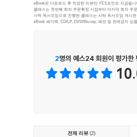
eBook은 다운로드 후 작성한 리뷰만 YES포인트 지급됩니
〈원리 이해 확인 문제, 틀린 곳 고쳐 쓰기, 빈칸 쓰
클래스는 첫번째 회차 주문확정 시점부터 마지막 회차 주문
학습한 문장의 각 원리들이 영어 문장 쓰기로 자연스
사락 독서모임으로 진행된 클래스는 사락 독서모임 게시판
및 확장될 것입니다.
eBook 페이백, CD/LP, DVD/Blu-ray, 패션 및 판매금
4. 추가 학습: 초등 필수 어휘 800 / Word review
초등 영어 학습이 더욱 완벽해질 수 있도록 영어 문
· 초등 필수 어휘 800: 초등학생이 반드시 알아야
2
명의 예스24 회원이 평가한
어휘 학습이 되지 않게 하였습니다.
10.
· Word Review: 각 chapter 별 주요 어휘를
〈영단어 쓰기/ 우리말 쓰기〉 의 두 가지 형태로 Te
· (+ 워크북) 듣고 받아쓰기: Day별 학습한 10
듣고 받아쓰면서 하루 학습을 마무리합니다.
전체 리뷰
(2)