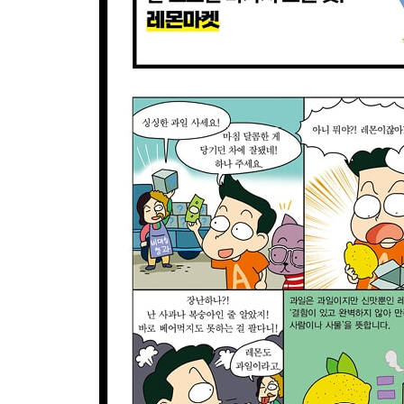
069 국가부도 모라토리엄, 국가파산 디폴트
070 경제영웅에서 골칫덩이로! GM과 포드는 추락
071 기업과 국가의 재무 성적표 신용등급
★알짜 경제용어를 잡아라
[알아두면 좋은 경제학자 ⑦] 하이먼 민스키
[알아두면 좋은 경제학자 ⑧] 루트비히 폰 미제스
[특별부록] 경제 상식 퀴즈