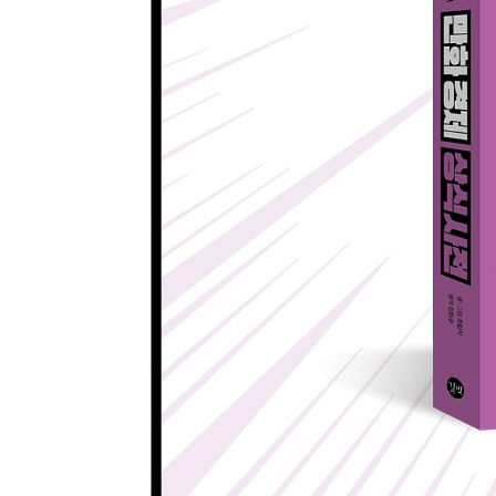
049 자본금과 주가를 올리는 증자, 눈물을 머금고 
050 없던 애사심도 솟아나요! 스톡옵션
051 돈 없는 개미들을 위해 고안된 투자 방식 펀드
★알짜 경제용어를 잡아라
052 부실기업에 투자하는 고수익·고위험 투자처!
053 소규모로 끼리끼리 고수익을 노리는 사모펀드
054 안정적인 수익을 원한다면 롱숏펀드, 좀 더 고
★알짜 경제용어를 잡아라
055 신용에 따라 달라지는 금리의 9가지 종류
056 단기자금 투자하기 좋은 CD, CP, RP
[알아두면 좋은 경제학자 ⑤] 존 메이너드 케인스
[알아두면 좋은 경제학자 ⑥] 밀턴 프리드먼
〈넷째마당〉 알면 알수록 유용한 환율과 세계 경