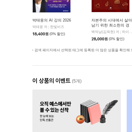
박태웅의 AI 강의 2026
자본주의 시대에서 살아
남기 위한 최소한의 경
박태웅 저
한빛비즈
|
제 공부
백억남(김욱현) 저
하이스트
|
18,400
원
(0% 할인)
28,000
원
(0% 할인)
검색 페이지에서 선택된 태그에 등록된 더 많은 상품을 확인해 
이 상품의 이벤트
(5개)