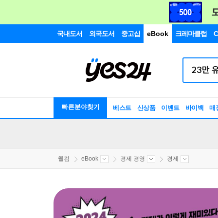
국내도서
외국도서
중고샵
eBook
크레마클럽
C
빠른분야찾기
베스트
신상품
이벤트
바이백
매
웰컴
eBook
경제 경영
경제