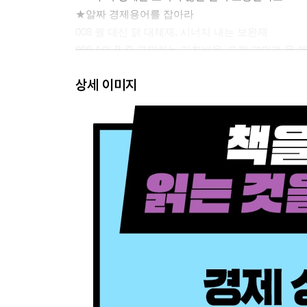
★알짜 경제용어를 잡아라
008 꿩 대신 닭 대체재, 시너지 내는 보완재
009 A와 B 중 고민하는 기회비용, 오랜 연인과 못
010 레드오션, 블루오션의 장점을 조합한 퍼플오션
상세 이미지
★알짜 경제용어를 잡아라
011 비쌀수록 잘 팔리는 베블런 효과가 20:80의 
012 인터넷은 점점 진화한다! 웹 3.0
013 독감, 범죄도 미리 예방한다! 인간을 분석하는
014 내 집은 깨끗하게, 공공화장실은 더럽게 쓰는
★알짜 경제용어를 잡아라
015 나라 경제의 가계부 국제수지, 순이익은 경상
016 사람 기준의 GNP보다 장소 기준의 GDP가 대
017 일반인도 경제를 전망한다! 단칸지수, 소비자신뢰
★알짜 경제용어를 잡아라
018 유럽의 여름은 시간이 거꾸로 흐른다? 서머타
019 경제의 기본 원소인 돈, 부채가 있어야 존재한다
020 화폐 단위가 바뀌면 물가가 오른다? 리디노미