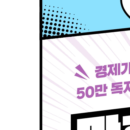
★알짜 경제용어를 잡아라
029 은행의 안정성을 보여주는 BIS비율
030 물가가 올라야 좋을까, 내려야 좋을까? 인플
031 내 수당, 상여금, 퇴직금을 결정하는 통상임금
★알짜 경제용어를 잡아라
032 경제가 과열과 침체를 오가는 건 샤워실의 바보
033 상위 계층의 부는 정말 아래로 흐를까? 트리클
034 피 같은 돈은 흘러야 제맛! 유동성
★알짜 경제용어를 잡아라
★알짜 경제용어를 잡아라
[알아두면 좋은 경제학자 ③] 칼 마르크스
[알아두면 좋은 경제학자 ④] 알프레드 마샬
〈셋째마당〉 재테크에 바로 써먹는 금융상식