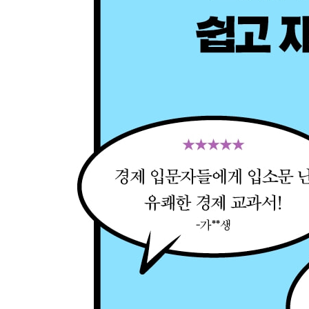
021 회계장부에 조명발과 화장발을 더하면? 분식
022 주식으로 하는 공격과 방어의 향연, 적대적 M&
★알짜 경제용어를 잡아라
[알아두면 좋은 경제학자 ①] 애덤 스미스
[알아두면 좋은 경제학자 ②] 토머스 맬서스
〈둘째마당〉 이야기로 읽는 경제 흐름
023 반도체 설계만 하는 팹리스와 제조만 하는 파
024 유연한 일자리 긱 이코노미
025 돈은 돈인데 만질 수 없는 돈 디지털 화폐
★알짜 경제용어를 잡아라
026 가상과 현실이 공존하는 메타버스
027 투기의 시작 튤립버블
028 가진 금만큼만 돈을 찍는 금본위제