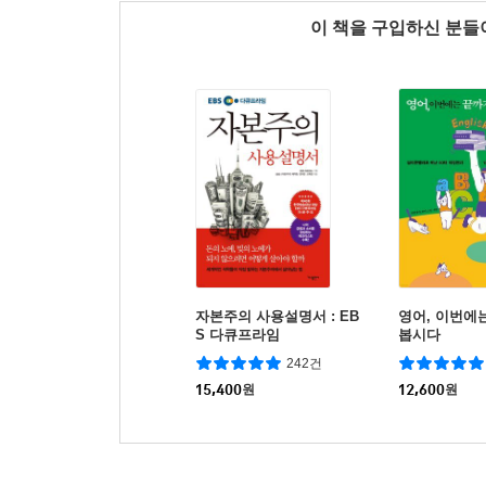
이 책을 구입하신 분
자본주의 사용설명서 : EB
영어, 이번에
S 다큐프라임
봅시다
242건
15,400
원
12,600
원