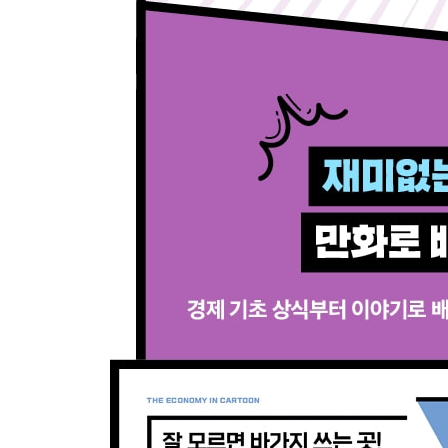
057 기업의 안전한 놀이터 규제 샌드박스
058 여럿이 나눠 쓰는 공유경제
059 세계를 쥐락펴락! 미국과 중국의 패권전쟁 G2
★알짜 경제용어를 잡아라
060 각자 갈 길 가자! 디커플링
061 세계가 떨고 있다! 미국의 양적완화와 출구전략
062 1929년 미국에서 시작된 사상 최대의 공황 
★알짜 경제용어를 잡아라
063석유가격이 오르면 전 세계가 공포에 떤다! 오
064 경제대국 미국의 발목을 잡은 서브프라임모기
065 실체가 없는 선물, 옵션은 왜 만들어졌을까?
★알짜 경제용어를 잡아라
066 미국 주식시장의 흐름을 읽으려면 다우지수와
067 빅맥 가격으로 환율을 가늠해보는 빅맥지수
068 환율이 오르면 이익 환차익, 환율이 내리면 손
★알짜 경제용어를 잡아라
★알짜 경제용어를 잡아라