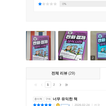
0%
4
2
전체 리뷰
(29)
1
2
너무 유익한 책
종이책
구매
t******e
2026-02-24
신고
|
|
|