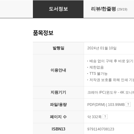
만화 경제 상식사전
도서정보
리뷰/한줄평
(29/19)
품목정보
발행일
2024년 01월 10일
배송 없이 구매 후 바로 읽
제한없음
이용안내
TTS 불가능
저작권 보호를 위해 인쇄 기
지원기기
크레마 /PC(윈도우 - 4K 모
파일/용량
PDF(DRM) | 103.99MB
페이지 수
약 332쪽
ISBN13
9791140708123