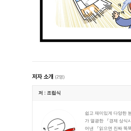
저자 소개
(2명)
저 :
조립식
쉽고 재미있게 다양한 분
가 열광한 『경제 상식
어낸 『읽으면 진짜 똑