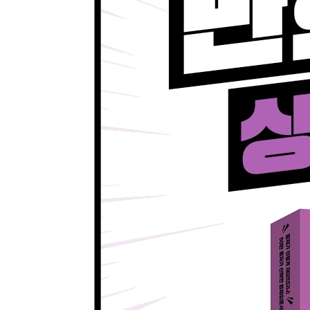
035 걸음마다 금리가 출렁! 자이언트 스텝
036 물가안정이 먼저! 매파, 경제성장이 먼저! 비둘
037 은행이 돈을 버는 방식 예대마진
★알짜 경제용어를 잡아라
038 우리나라 주가는 내가 지킨다! 동학개미
039 여러분, 돈 좀 빌려주세요! 공모주
040 주식회사 사업 밑천 주식, 돈 빌린 빚문서 채권
041 지금 은행에 있는 내 돈이 위험하다! 뱅크런
★알짜 경제용어를 잡아라
042 엄격한 신고식을 거쳐야 증권거래소에 들어올 
043 주식시장 흐름을 알려주는 코스피, 주식시장 
044 증시에서 저돌적인 황소는 강세장, 느릿느릿 
★알짜 경제용어를 잡아라
045 주식시장의 보이지 않는 손! 사이드카와 서킷
046 증시에서 올빼미 공시는 나쁜 소식을 가져온대
047 엉망진창 기업 성적표 어닝쇼크
048 아무것도 없으면서 파는 공매도, 주가가 떨어
★알짜 경제용어를 잡아라