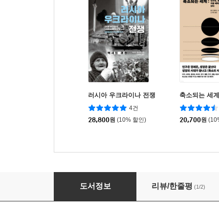
러시아 우크라이나 전쟁
축소되는 세
4건
28,800
원
(10% 할인)
20,700
원
(1
우크라이나와 러시아
도서정보
리뷰/한줄평
(1/2)