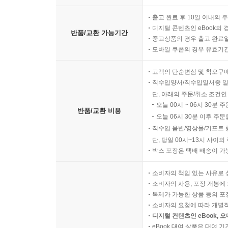
출고 완료 후 10일 이내의 
디지털 콘텐츠인 eBook의 
반품/교환 가능기간
중고상품의 경우 출고 완료일
모바일 쿠폰의 경우 유효기간(
고객의 단순변심 및 착오구
직수입양서/직수입일서중 일
단, 아래의 주문/취소 조건인
오늘 00시 ~ 06시 30분 
반품/교환 비용
오늘 06시 30분 이후 주문
직수입 음반/영상물/기프트 
단, 당일 00시~13시 사이
박스 포장은 택배 배송이 가
소비자의 책임 있는 사유로 
소비자의 사용, 포장 개봉에 
복제가 가능한 상품 등의 포장을 
소비자의 요청에 따라 개별
디지털 컨텐츠인 eBook, 
eBook 대여 상품은 대여 기