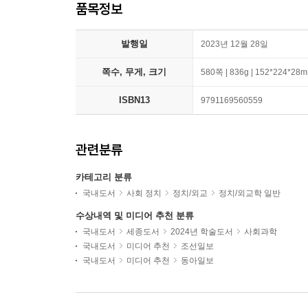
품목정보
발행일
2023년 12월 28일
쪽수, 무게, 크기
580쪽 | 836g | 152*224*28
ISBN13
9791169560559
관련분류
카테고리 분류
국내도서
사회 정치
정치/외교
정치/외교학 일반
수상내역 및 미디어 추천 분류
국내도서
세종도서
2024년 학술도서
사회과학
국내도서
미디어 추천
조선일보
국내도서
미디어 추천
동아일보