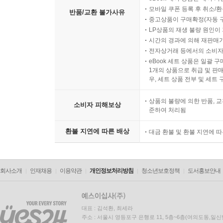
모바일 쿠폰 등록 후 취소/환
반품/교환 불가사유
중고상품이 구매확정(자동 
LP상품의 재생 불량 원인이 기
시간의 경과에 의해 재판매가
전자상거래 등에서의 소비자
eBook 세트 상품은 일괄 
1개의 상품으로 취급 및 판매
우, 세트 상품 전부 및 세트
상품의 불량에 의한 반품, 교
소비자 피해보상
준하여 처리됨
환불 지연에 따른 배상
대금 환불 및 환불 지연에 
회사소개
인재채용
이용약관
개인정보처리방침
청소년보호정책
도서홍보안내
대표 : 김석환, 최세라
주소 : 서울시 영등포구 은행로 11, 5층~6층(여의도동,일신