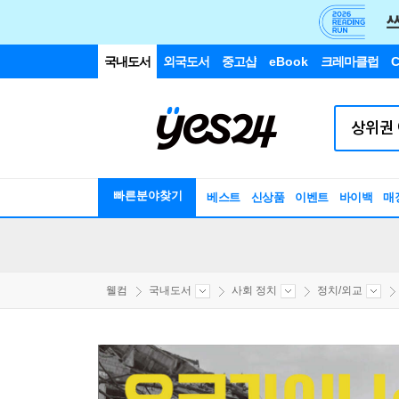
국내도서
외국도서
중고샵
eBook
크레마클럽
C
빠른분야찾기
베스트
신상품
이벤트
바이백
매
웰컴
국내도서
사회 정치
정치/외교