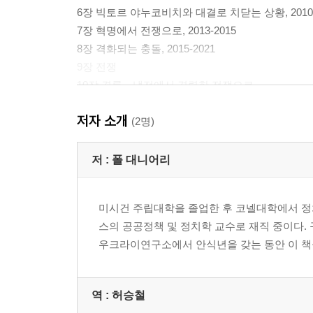
6장 빅토르 야누코비치와 대결로 치닫는 상황, 2010-
7장 혁명에서 전쟁으로, 2013-2015
8장 격화되는 충돌, 2015-2021
9장 전쟁
10장 결론―냉전에서 격렬한 전쟁으로
저자 소개
- 옮긴이 후기
(2명)
- 주
- 참고 문헌
저 :
폴 대니어리
- 찾아보기
미시건 주립대학을 졸업한 후 코넬대학에서 정
스의 공공정책 및 정치학 교수로 재직 중이다.
우크라이연구소에서 안식년을 갖는 동안 이 책을 썼다. Econo
역 :
허승철