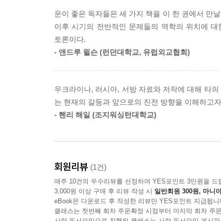
운이 좋은 독자들은 세 가지 책을 이 한 권에서 만날
이 책의 시작과 끝부분에 인용된 “늑대는 먹이를
이후 시기의 전반적인 문제들의 역학의 위치에 대
이후 러시아와 우크라이나 간의 평화적 관계 설정의
토론이다.
- 앤드루 윌슨 (런던대학교, 유럽외교협회)
이 책은 러시아-우크라이나 전쟁뿐만 아니라 소련
필독서이다.
2019 초판 이후 2023년 전면 개정판의 번역이다.
우크라이나, 러시아, 서방 자료와 저작에 대해 타
는 현재의 갈등과 앞으로의 진전 방향을 이해하고자 
- 헨리 해일 (조지워싱턴대학교)
회원리뷰
(1건)
매주 10건의 우수리뷰를 선정하여 YES포인트 3만원을 드
3,000원 이상 구매 후 리뷰 작성 시
일반회원 300원, 마니아
eBook은 다운로드 후 작성한 리뷰만 YES포인트 지급됩니
클래스는 첫번째 회차 주문확정 시점부터 마지막 회차 주문
사락 독서모임으로 진행된 클래스는 사락 독서모임 게시판