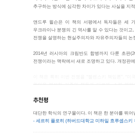
추구하는 방식에 심각한 차이가 있다는 사실을 지적
앤드루 윌슨은 이 책의 서평에서 독자들은 세 가
우크라이나 분쟁의 긴 역사를 알 수 있다는 것이고,
전쟁을 설명하는 현실주의자와 자유주의자들의 논쟁
2014년 러시아의 크림반도 합병까지 다룬 초판(2
전쟁이라는 맥락에서 새로 조명하고 있다. 개정판에 
이 책은 특히 이번 전쟁을 “젤렌스키 책임론”, “미
원인을 분석한 기존의 책들과 다르게, 소련 해체
우크라이나, 서방이 모두 일정 부분 책임이 있
추천평
우크라이나를 깊이 있게 알지 못하는 다른 관련 
심화시킨 과정을 상세히다루고 있다.
대단한 학식의 연구물이다. 이 책은 한 분야를 뛰어
- 세르히 플로히 (하버드대학교 미하일 흐루솁스키 
안보 딜레마, 민주화가 지정학에 미친 영향, 포스트
준거틀을 기준으로 이번 전쟁의 원인을 분석한 이 