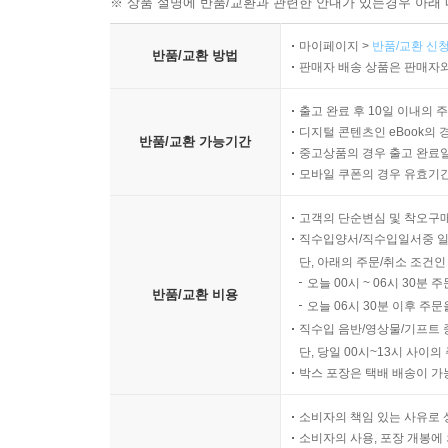
※ 상품 설명에 반품/교환과 관련한 안내가 있는경우 아래 
마이페이지 >
반품/교환 신청
반품/교환 방법
판매자 배송 상품은 판매자와
출고 완료 후 10일 이내의 
디지털 콘텐츠인 eBook의 
반품/교환 가능기간
중고상품의 경우 출고 완료일
모바일 쿠폰의 경우 유효기간(
고객의 단순변심 및 착오구
직수입양서/직수입일서중 일
단, 아래의 주문/취소 조건인
오늘 00시 ~ 06시 30분 
반품/교환 비용
오늘 06시 30분 이후 주문
직수입 음반/영상물/기프트 
단, 당일 00시~13시 사이
박스 포장은 택배 배송이 가
소비자의 책임 있는 사유로 
소비자의 사용, 포장 개봉에 