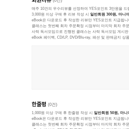
(0건)
본인의 의도와는 다르게 세상을 살다보면 예상치 
매주 10건의 우수리뷰를 선정하여 YES포인트 3만원을 드
3,000원 이상 구매 후 리뷰 작성 시
일반회원 300원, 마니아
개인이 헤쳐나갈 수 있는 일이지만 성추행과 같
eBook은 다운로드 후 작성한 리뷰만 YES포인트 지급됩니
중대함을 알고 이에 맞게 대처하는 것이 현명한 일이
클래스는 첫번째 회차 주문확정 시점부터 마지막 회차 주문
사락 독서모임으로 진행된 클래스는 사락 독서모임 게시판
성추행, 성폭행과 같은 성범죄는 다른 형사사건과
eBook 페이백, CD/LP, DVD/Blu-ray, 패션 및 판매금
알아야 합니다. 몇 해 전 곰탕집 성추행 사건처
선고받는다면 최장 30년까지 본인의 신상정보가 
최대한 초기부터 대응을 할 필요가 있습니다. 변
행사할 수 있어야 할 것입니다.
이 책의 목적은 성범죄 사건의 수사와 재판에 있어
이 책은 저자의 그동안 다양한 실무적 경험과 연구
한줄평
(0건)
축적되었고, 이를 통해 가장 흔한 그렇지만 중요한
1,000원 이상 구매 후 한줄평 작성 시
일반회원 50원, 마니
eBook은 다운로드 후 작성한 리뷰만 YES포인트 지급됩니
책의 내용은 성범죄 사건에서 수사와 재판에서 대응
클래스는 첫번째 회차 주문확정 시점부터 마지막 회차 주문
박상영 변호사가 집필 및 검토하였습니다.