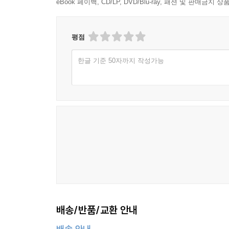
eBook 페이백, CD/LP, DVD/Blu-ray, 패션 및 판매금
독자분들께서도 책의 순서대로 이를 읽어보시되, 관심
평점
울산에서
한글 기준 50자까지 작성가능
-법무법인 해강 변호사 박상영-
배송/반품/교환 안내
배송 안내