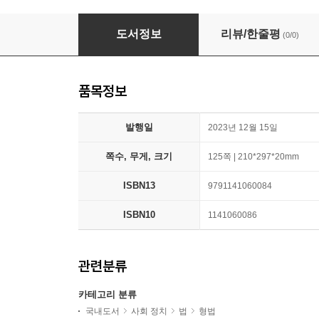
성범죄사건 대응메뉴얼
도서정보
리뷰/한줄평
(0/0)
품목정보
발행일
2023년 12월 15일
쪽수, 무게, 크기
125쪽 | 210*297*20mm
ISBN13
9791141060084
ISBN10
1141060086
관련분류
카테고리 분류
국내도서
사회 정치
법
형법