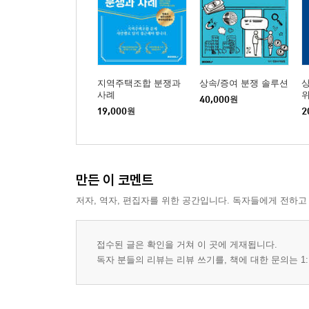
ⅩⅩⅩⅥ. 합의 성관계 후 성폭행 고소, 무고죄와 
ⅩⅩⅩⅦ. 억울하게 성범죄 고소와 신고를 당한 경
ⅩⅩⅩⅧ. 성범죄, 스토킹 범죄에 관하여
ⅩⅩⅩⅨ. 성범죄 주거침입 및 명예훼손에 관한 최
ⅩL. 성추행 사건에 관한 올바른 접근 방향
지역주택조합 분쟁과
상속/증여 분쟁 솔루션
사례
ⅩLI. 성폭력처벌법 위반 사례 검토
40,000
원
19,000
원
2
ⅩLII. 통신매체이용음란(통매음)에 관하여
XLⅢ. 강제추행, 성폭행에 관한 무죄 판결 그리고 
ⅩLⅣ. 성범죄 실무 (1)
XLV. 성폭행 무죄, 그 이유는
만든 이 코멘트
ⅩLⅥ. 무혐의, 무죄를 받으려면
저자, 역자, 편집자를 위한 공간입니다. 독자들에게 전하고
ⅩLⅦ. 성범죄에 대한 적정한 대응 1
ⅩLⅧ. 성범죄에 대한 적정한 대응 2
ⅩLⅨ. 공무원, 음주운전, 성범죄 당연퇴직, 결격사
접수된 글은 확인을 거쳐 이 곳에 게재됩니다.
L. 성매수, 의제강간 사건이라면
독자 분들의 리뷰는 리뷰 쓰기를, 책에 대한 문의는 1:
LⅠ. 감형 시나리오와 형사책임 경감
LⅡ. 길거리 만취녀, 꽃뱀 문제