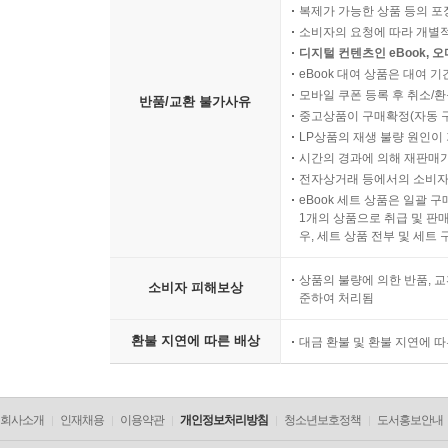
복제가 가능한 상품 등의 포장을 
소비자의 요청에 따라 개별
디지털 컨텐츠인 eBook, 
eBook 대여 상품은 대여 기
모바일 쿠폰 등록 후 취소/환
반품/교환 불가사유
중고상품이 구매확정(자동 
LP상품의 재생 불량 원인이 기
시간의 경과에 의해 재판매가
전자상거래 등에서의 소비자
eBook 세트 상품은 일괄 
1개의 상품으로 취급 및 판매
우, 세트 상품 전부 및 세트
상품의 불량에 의한 반품, 교
소비자 피해보상
준하여 처리됨
환불 지연에 따른 배상
대금 환불 및 환불 지연에 
회사소개
인재채용
이용약관
개인정보처리방침
청소년보호정책
도서홍보안내