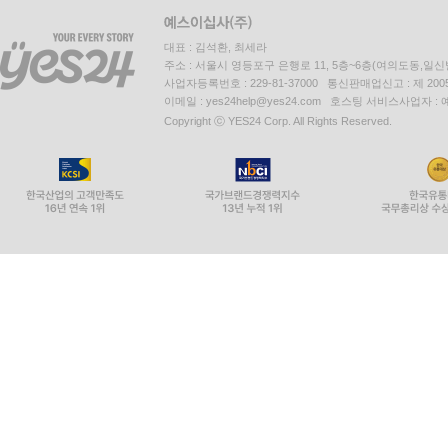
대표 : 김석환, 최세라
주소 : 서울시 영등포구 은행로 11, 5층~6층(여의도동,일신
사업자등록번호 : 229-81-37000 통신판매업신고 : 제 200
이메일 : yes24help@yes24.com 호스팅 서비스사업자 :
Copyright ⓒ YES24 Corp. All Rights Reserved.