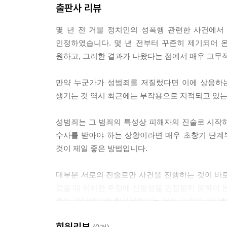
LⅢ. 피해자 주장만으로 유죄
출판사 리뷰
LⅣ. 몰카 범죄에 처벌 가능 여부
LⅤ. 공연음란죄에 관한 판결
몇 년 전 거물 정치인의 성폭행 관련한 사건에
LⅥ. 강제추행 판단기준 변경
인정하였습니다. 몇 년 전부터 꾸준히 제기되어 
LⅦ. 미성년자 대상 성범죄자, ‘평생→20년’간 공직
원하고, 그러한 결과가 나왔다는 점에서 매우 고무
LⅧ. 아청물 소지에 관하여
LⅨ. 수사개시 공무원/공공기관 통보?
만약 누군가가 성범죄를 저질렀다면 이에 상응하는
생기는 것 역시 최근에는 부작용으로 지적되고 있는
성범죄는 그 범죄의 특성상 피해자의 진술로 시작
수사를 받아야 하는 상황이라면 매우 초창기 단계
것이 제일 좋은 방법입니다.
대부분 서로의 진술로만 사건을 진행하는 것이 바
갔을 때 이러한 주장에 신빙성을 인정받지 못하여 본
혼자 감당하기에 형사절차라는 것이 그렇게 간단한
어렵습니다.
회원리뷰