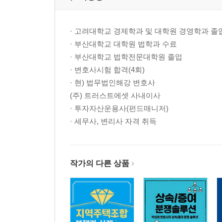
ⅩⅨ. 디지털 포렌식과 임의 제출 영상물의 증거 능
ⅩⅩ. 성범죄 사건, 무죄, 무혐의(불기소, 불송치)를
· 고려대학교 경제학과 및 대학원 경영학과 졸
ⅩⅩⅠ. 카메라등이용촬영죄에 대해 말씀드리겠습
· 부산대학교 대학원 법학과 수료
ⅩⅩⅡ. 미성년자 성범죄 문제에 관하여
· 부산대학교 법학전문대학원 졸업
ⅩⅩⅢ. 성범죄 사건 해결을 위해서는 형사전문 
· 변호사시험 합격(4회)
ⅩⅩⅣ. 성범죄 사건, 스토킹 문제 등 문제는 법률
· 현) 법무법인해강 변호사
ⅩⅩⅤ. 성착취물, 성추행 등 성범죄로 수사와 재판
(주) 트러스트에셋 사내이사
ⅩⅩⅥ. 보안처분에 따른 신상정보 공개, 취업제한 
· 투자자산운용사(펀드매니저)
ⅩⅩⅦ. 실형선고 가능성 _ 카메라등이용촬영죄 및
· 세무사, 변리사 자격 취득
ⅩⅩⅧ. 성추행 등 성범죄 사건에서 좋은 변호사를
ⅩⅩⅨ. 성추행 무죄 판결 검토 및 성범죄 대응에 
ⅩⅩⅩ. 성범죄 문제는 최근 다양해지고 있습니다.
ⅩⅩⅩⅠ. 피해자 진술의 신빙성에 따라 유무죄가
작가의 다른 상품
ⅩⅩⅩⅡ. 성착취물 (n번방, 박사방등) 무죄 판결
ⅩⅩⅩⅢ. 미성년자 성폭력 피해자 진술에 관한 최
ⅩⅩⅩ?Ⅳ. 성범죄 가중처벌에 관하여
ⅩⅩⅩⅤ. 2심 무죄가 대법원에 뒤집힌 사례를 통해