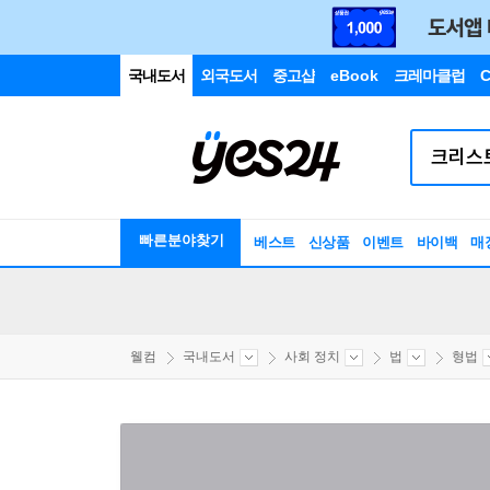
국내도서
외국도서
중고샵
eBook
크레마클럽
C
빠른분야찾기
베스트
신상품
이벤트
바이백
매
웰컴
국내도서
사회 정치
법
형법