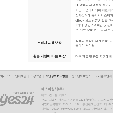
LP상품의 재생 불량 원인이 기
시간의 경과에 의해 재판매가
전자상거래 등에서의 소비자
eBook 세트 상품은 일괄 
1개의 상품으로 취급 및 판매
우, 세트 상품 전부 및 세트
상품의 불량에 의한 반품, 교
소비자 피해보상
준하여 처리됨
환불 지연에 따른 배상
대금 환불 및 환불 지연에 
회사소개
인재채용
이용약관
개인정보처리방침
청소년보호정책
도서홍보안내
대표 : 김석환, 최세라
주소 : 서울시 영등포구 은행로 11, 5층~6층(여의도동,일신
사업자등록번호 : 229-81-37000 통신판매업신고 : 제 200
이메일 : yes24help@yes24.com 호스팅 서비스사업자 :