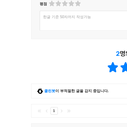
평점
4. 기출문제 전 문항 재수록
한글 기준 50자까지 작성가능
· 〈일등급 실전 문제편〉에 수록된 전 문항을 재수
· 선택지에서 맞는 진술과 틀린 진술을 파악할 수 
5. 어려운 어휘 풀이 제시
· 〈기출 정복 해설편〉에서 어려운 어휘에 대한 풀
2
명
· 지문을 이해하고 문제를 푸는 데 도움이 되도록 
클린봇
이 부적절한 글을 감지 중입니다.
1