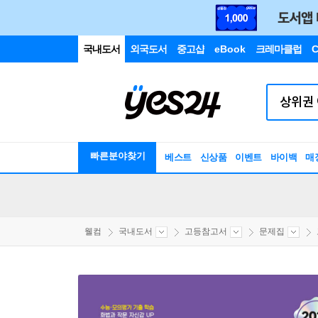
국내도서
외국도서
중고샵
eBook
크레마클럽
C
빠른분야찾기
베스트
신상품
이벤트
바이백
매
웰컴
국내도서
고등참고서
문제집