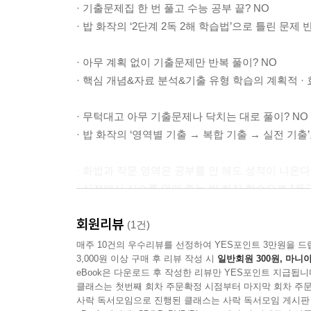
· 기출문제집 한 번 풀고 수능 공부 끝? NO
· 밥 화작의 ‘2단계 2독 2해 학습법’으로 틀린 문제 
· 아무 계획 없이 기출문제만 반복 풀이? NO
· 핵심 개념&자료 분석&기출 유형 학습의 계획적 · 
· 무턱대고 아무 기출문제나 닥치는 대로 풀이? NO
· 밥 화작의 ‘영역별 기출 → 복합 기출 → 실전 기출’
· 화법과 작문 영역은 공부를 안 해도 성적이 나온다
· 실전에서 실수를 없애 주는 밥 화작 학습으로 1등급
회원리뷰
[구성과 특징]
(1건)
매주 10건의 우수리뷰를 선정하여 YES포인트 3만원을 드
3,000원 이상 구매 후 리뷰 작성 시
일반회원 300원, 마니아
▶ 일등급 실전 문제편
eBook은 다운로드 후 작성한 리뷰만 YES포인트 지급됩니
1. 영역별 학습 후 실전 훈련으로 완성
클래스는 첫번째 회차 주문확정 시점부터 마지막 회차 주문
· ‘화법-작문-복합’으로 구분하고, 마지막 ‘실전 기
사락 독서모임으로 진행된 클래스는 사락 독서모임 게시판