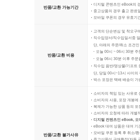
디지털 콘텐츠인 eBook의 
반품/교환 가능기간
중고상품의 경우 출고 완료일
모바일 쿠폰의 경우 유효기간(
고객의 단순변심 및 착오구
직수입양서/직수입일서중 일
단, 아래의 주문/취소 조건인
오늘 00시 ~ 06시 30분 
반품/교환 비용
오늘 06시 30분 이후 주문
직수입 음반/영상물/기프트 
단, 당일 00시~13시 사이
박스 포장은 택배 배송이 가
소비자의 책임 있는 사유로 
소비자의 사용, 포장 개봉에 
복제가 가능한 상품 등의 포장을 
소비자의 요청에 따라 개별
디지털 컨텐츠인 eBook, 
eBook 대여 상품은 대여 기
모바일 쿠폰 등록 후 취소/환
반품/교환 불가사유
중고상품이 구매확정(자동 