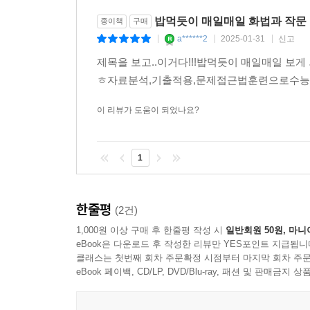
밥먹듯이 매일매일 화법과 작문
종이책
구매
a******2
2025-01-31
신고
|
|
|
▶ 기출 정복 해설편
제목을 보고..이거다!!!밥먹듯이 매일매일 보
1. 영역별 제대로 분석과 제대로 질문하기
ㅎ자료분석,기출적용,문제접근법훈련으로수능화작
· ‘제대로 담화 분석’, ‘제대로 내용 분석’을 통한 지
· 유형, 주제, 내용 요약 등으로 글의 내용과 구조
이 리뷰가 도움이 되었나요?
· 〈일등급 실전 문제편〉의 ‘제대로 질문하기’는 
1
2. 정답률, ‘고난도 표시’, ‘매력적인 오답’ 제시
· 문제의 난이도를 알려 주는 정답률 제시, 정답률이
· 정답률이 높은 문제를 틀렸을 경우, 〈일등급 실전
한줄평
(2건)
· 헷갈리는 선택지를 알려 주는 ‘매력적인 오답’ 제
1,000원 이상 구매 후 한줄평 작성 시
일반회원 50원, 마니
eBook은 다운로드 후 작성한 리뷰만 YES포인트 지급됩니
3. 정답인 이유·오답인 이유 - 문제 해결력 강화
클래스는 첫번째 회차 주문확정 시점부터 마지막 회차 주문
· 정답의 이유와 근거를 쉽고 명쾌하게 풀어서 해설
eBook 페이백, CD/LP, DVD/Blu-ray, 패션 및 판매금
· 문제의 선택지별로 오답의 이유와 근거를 명쾌하
· 〈일등급 실전 문제편〉의 ‘제대로 접근법’과 연계