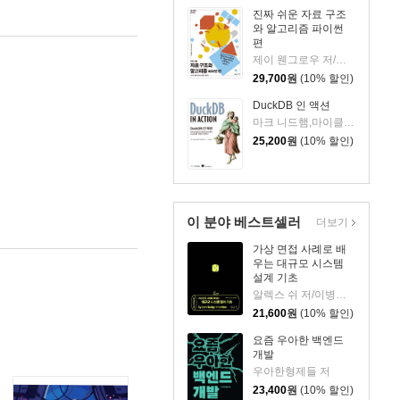
진짜 쉬운 자료 구조
와 알고리즘 파이썬
편
제이 웬그로우 저/심재철 역
29,700
원
(10% 할인)
DuckDB 인 액션
마크 니드햄,마이클 헝거,마이클 시몬스 공저/김의윤 역
25,200
원
(10% 할인)
이 분야 베스트셀러
더보기
가상 면접 사례로 배
우는 대규모 시스템
설계 기초
알렉스 쉬 저/이병준 역
21,600
원
(10% 할인)
요즘 우아한 백엔드
개발
우아한형제들 저
23,400
원
(10% 할인)