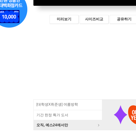
미리보기
사이즈비교
공유하기
[대학생X취준생] 여름방학
기간 한정 특가 도서
오직, 예스24에서만