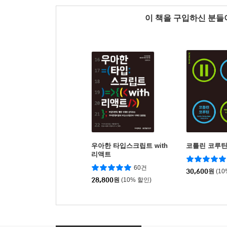
이 책을 구입하신 분
우아한 타입스크립트 with
코틀린 코루
리액트
60건
30,600
원
(1
28,800
원
(10% 할인)