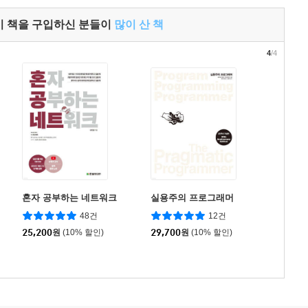
이 책을 구입하신 분들이
많이 산 책
4
/4
혼자 공부하는 네트워크
실용주의 프로그래머
48건
12건
25,200
원
(10% 할인)
29,700
원
(10% 할인)