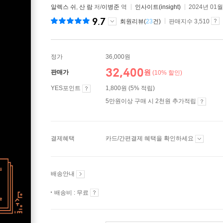
알렉스 쉬
,
산 람
저/
이병준
역
인사이트(insight)
2024년 01월
9.7
회원리뷰(
23
건)
판매지수 3,510
정가
36,000원
32,400
원
판매가
(10% 할인)
YES포인트
1,800원 (5% 적립)
5만원이상 구매 시 2천원 추가적립
결제혜택
카드/간편결제 혜택을 확인하세요
배송안내
배송비 : 무료