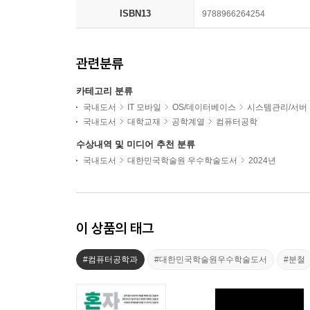
ISBN13
9788966264254
관련분류
카테고리 분류
국내도서
IT 모바일
OS/데이터베이스
시스템관리/서버
국내도서
대학교재
공학계열
컴퓨터공학
수상내역 및 미디어 추천 분류
국내도서
대한민국학술원 우수학술도서
2024년
이 상품의 태그
#컴퓨터공학과
#대한민국학술원우수학술도서
#분철