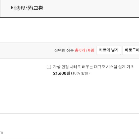
 2
배송/반품/교환
카트에 넣기
바로구
선택한 상품
총
0
개 /
0
원
가상 면접 사례로 배우는 대규모 시스템 설계 기초
21,600
원
(10% 할인)
mm