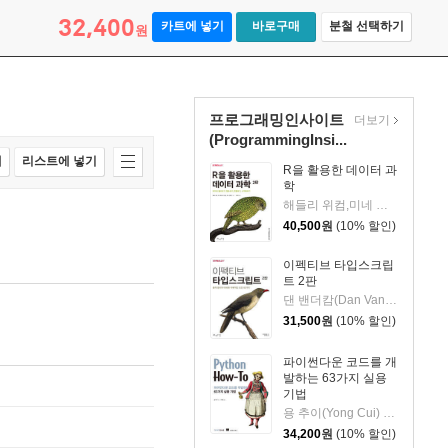
32,400
카트에 넣기
바로구매
분철 선택하기
원
프로그래밍인사이트
더보기
(ProgrammingInsi...
매
리스트에 넣기
R을 활용한 데이터 과
학
해들리 위컴,미네 체틴카야-룬델,개럿 그롤먼드 저/김영우 역
40,500
원
(10% 할인)
이펙티브 타입스크립
트 2판
댄 밴더캄(Dan Vanderkam) 저/장원호 역
31,500
원
(10% 할인)
파이썬다운 코드를 개
발하는 63가지 실용
기법
용 추이(Yong Cui) 저/이주호 역
34,200
원
(10% 할인)