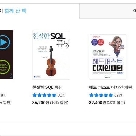
들이
함께 산 책
틴
친절한 SQL 튜닝
헤드 퍼스트 디자인 패턴
8건
31건
62건
0% 할인)
34,200
원
(10% 할인)
32,400
원
(10% 할인)