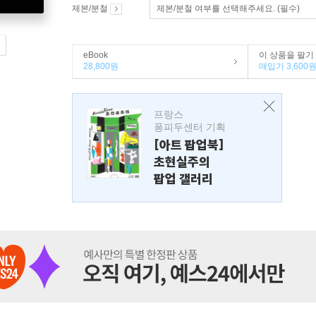
제본/분철
제본/분철 여부를 선택해주세요. (필수)
eBook
이 상품을 팔기
28,800원
매입가 3,600
프랑스
퐁피두센터 기획
[아트 팝업북]
초현실주의
팝업 갤러리