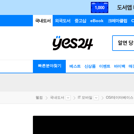
국내도서
외국도서
중고샵
eBook
크레마클럽
C
빠른분야찾기
베스트
신상품
이벤트
바이백
매
웰컴
국내도서
IT 모바일
OS/데이터베이스