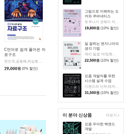
그림으로 이해하는 도
커와 쿠버네티스
토쿠나가 코헤이 저/서수환 역
19,800
원
(10% 할인)
일 잘하는 엔지니어의
생각 기법
C언어로 쉽게 풀어쓴 자
캐리 밀샙 저/장현희 역
료구조
22,500
원
(10% 할인)
천인국,공용해,하상호 공저
생능출판사
|
29,000
원
(0% 할인)
요즘 개발자를 위한
시스템 설계 수업
디렌드라 신하,테자스 초프라 저양문규 역
31,500
원
(10% 할인)
이 분야 신상품
더보기
요즘 우아한 백엔드
개발