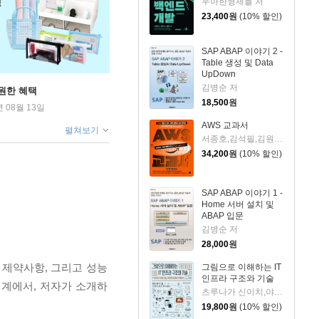
우아한형제들 저
23,400
원
(10% 할인)
SAP ABAP 이야기 2 -
Table 생성 및 Data
UpDown
김병순 저
원한 혜택
18,500
원
년 08월 13일
AWS 교과서
펼쳐보기
서종호,김석필,김원일 저
34,200
원
(10% 할인)
SAP ABAP 이야기 1 -
Home 서버 설치 및
ABAP 입문
김병순 저
28,000
원
 제약사항, 그리고 성능
그림으로 이해하는 IT
인프라 구조와 기술
설계에서, 저자가 소개하
츠루나가 신이치,야마모토 나오아키,야마네 다케노부,기타자키 아야치카 저/김성훈 역
19,800
원
(10% 할인)