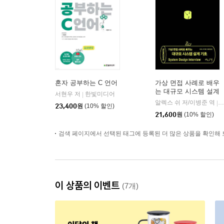
혼자 공부하는 C 언어
가상 면접 사례로 배우
는 대규모 시스템 설계
서현우 저
한빛미디어
|
기초
알렉스 쉬 저/이병준 역
인
|
23,400
원
(10% 할인)
21,600
원
(10% 할인)
검색 페이지에서 선택된 태그에 등록된 더 많은 상품을 확인해 
이 상품의 이벤트
(7개)