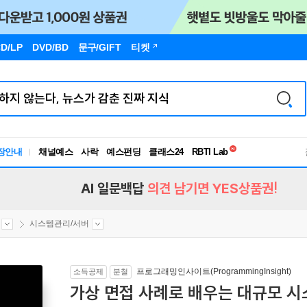
D/LP
DVD/BD
문구
/GIFT
티켓
독서유형검사
장안내
채널예스
사락
예스펀딩
클래스24
RBTI Lab
독서유형검사
AI 일문백답
의견 남기면 YES상품권!
시스템관리/서버
프로그래밍인사이트(ProgrammingInsight)
소득공제
분철
가상 면접 사례로 배우는 대규모 시