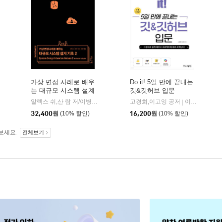
가상 면접 사례로 배우
Do it! 5일 만에 끝내는
는 대규모 시스템 설계
깃&깃허브 입문
기초 2
사이트(insight)
알렉스 쉬,산 람 저/이병준 역
인사이트(insight)
고경희,이고잉 공저
이지스퍼블리싱
|
|
32,400
원
(10% 할인)
16,200
원
(10% 할인)
보세요.
전체보기