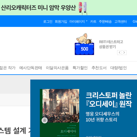
로그인
회원가입
마이페이지
카트
주문/배송
고객센터
Gl
젊은 작가
예사단독판매
이달의사은품
특가할인
추천도서
대량/법인
스템 설계 기초 2