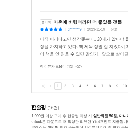
마흔에 버렸더라면 더 좋았을 것들
종이책
d*******9
2023-11-19
신고
|
|
|
아직 어리다고만 생각했는데.. 20대가 알아야 할
장을 차지하고 있다. 책 제목 정말 잘 지었다. 
이 책을 안 읽을 수 있단 말인가.. 앞으로 살아갈
이 리뷰가 도움이 되었나요?
1
2
3
4
5
6
7
8
9
10
한줄평
(16건)
1,000원 이상 구매 후 한줄평 작성 시
일반회원 50원, 마니
eBook은 다운로드 후 작성한 리뷰만 YES포인트 지급됩니
클래스는 첫번째 회차 주문확정 시점부터 마지막 회차 주문