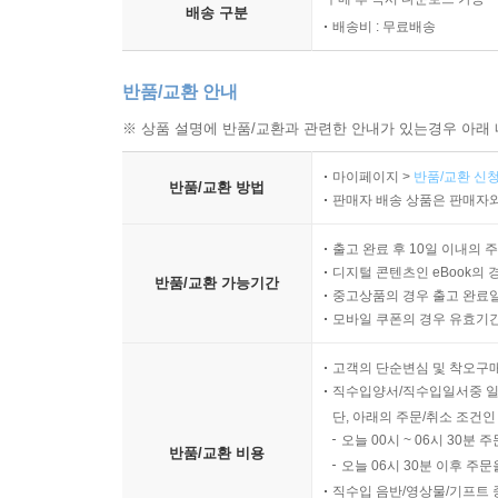
배송 구분
배송비 : 무료배송
반품/교환 안내
※ 상품 설명에 반품/교환과 관련한 안내가 있는경우 아래 
마이페이지 >
반품/교환 신청
반품/교환 방법
판매자 배송 상품은 판매자와
출고 완료 후 10일 이내의 
디지털 콘텐츠인 eBook의 
반품/교환 가능기간
중고상품의 경우 출고 완료일
모바일 쿠폰의 경우 유효기간(
고객의 단순변심 및 착오구
직수입양서/직수입일서중 일
단, 아래의 주문/취소 조건인
오늘 00시 ~ 06시 30분 
반품/교환 비용
오늘 06시 30분 이후 주문
직수입 음반/영상물/기프트 