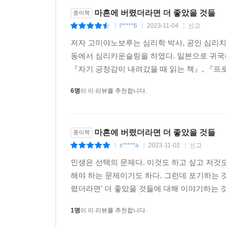
2. 내면의 소리에 집중한다
마흔에 버렸더라면 더 좋았을 것들
종이책
다음으로 자기 내면의 소리를 듣는다. 우리는 살
l*****6
2023-11-04
신고
|
|
|
할까. 그 선택을 올바르게 하기 위해서는 일단 자신
저자 고미야노보루는 심리학 박사, 공인 심리
동에서 심리카운슬링을 하였다. 일본으로 귀
3. 마음을 안정된 상태로 만든다
『자기 긍정감이 내려갔을 때 읽는 책』, 『프로
하지만 불안, 분노, 후회를 느끼는 마음으로는 좀
마음을 안정된 상태로 이끄는 심리 활동을 소개한다
6명
이 이 리뷰를 추천합니다.
4. ‘정말 중요한 것’을 명확히 한다
자신에게 가치를 느끼며 충실하게 살아가기 위해서는
마흔에 버렸더라면 더 좋았을 것들
종이책
살아가는 일, 그것을 통해 타인에게 공헌하는 일. 
s*****a
2023-11-02
신고
|
|
|
대가이자 뛰어난 치료사, 철학자인 존 F. 디마티니 
인생은 선택의 문제다. 이것도 하고 싶고 저것
5. 감사하며 살아간다
해야 하는 문제이기도 하다. 그런데 포기하는 
현재에 대해서도, 과거에 대해서도 감사하며 살아갈수
렸더라면' 더 좋았을 것들에 대해 이야기하는 것이
있다. 그때 자신이 바라던 더 좋은 삶으로 나아갈 
1명
이 이 리뷰를 추천합니다.