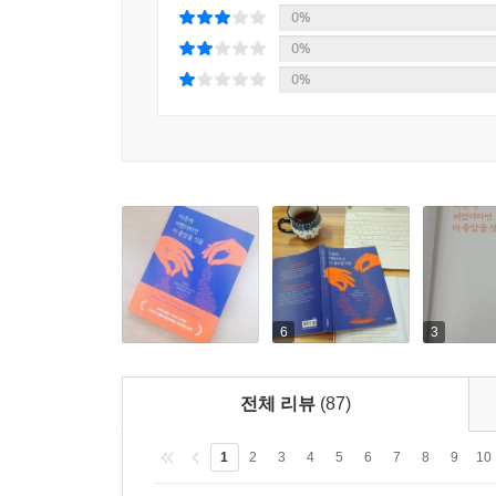
괴롭히는 부정적인 감정과 생각의 정체를 확실하게 
0%
0%
마주하고, 집중하고, 내려놓을수록
0%
당신 안의 위대함이 되살아난다!
인생에서 정말 중요한 것만 남기는 ‘내려놓음’
감정과 생각의 파도가 우리에게 유용한 신호나 메
배워야 한다. 내려놓음이란 부정적인 생각이나 감정
감정처럼 불필요한 것을 버리고 정말 소중한 것
소개한다.
6
3
1. 머지않아 죽는다는 사실을 마주한다
먼저 자신이 언젠가 죽는다는 사실을 직시하고 받
전체 리뷰
(87)
수 있다. 그리고 유한한 삶을 감사하며 살아갈 수
알려준다.
1
2
3
4
5
6
7
8
9
10