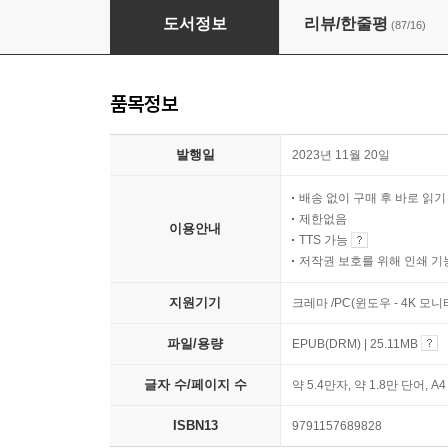
마흔에 버렸더라면 더 좋았을 것들
도서정보
리뷰/한줄평
(87/16)
품목정보
발행일
2023년 11월 20일
배송 없이 구매 후 바로 읽
제한없음
이용안내
TTS 가능
저작권 보호를 위해 인쇄 기
지원기기
크레마 /PC(윈도우 - 4K 모
파일/용량
EPUB(DRM) | 25.11MB
글자 수/페이지 수
약 5.4만자, 약 1.8만 단어, A
ISBN13
9791157689828