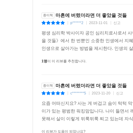
이 책을 손에 쥐게 된 것은 인생을 좀 더 바람직하
귀를 기울이고, 불필요한 것들을 내려놓음으로써 더 
마흔에 버렸더라면 더 좋았을 것들
종이책
p******2
2023-11-01
신고
|
|
|
평생 심리학 박사이자 공인 심리치료사로서 사
을 것들》에서 한 번뿐인 소중한 인생에서 지
인생으로 살아가는 방법을 제시한다. 인생의 살아
1명
이 이 리뷰를 추천합니다.
마흔에 버렸더라면 더 좋았을 것들
종이책
c********5
2023-11-20
신고
|
|
|
요즘 어떠신지요? 사는 게 버겁고 숨이 턱턱 막
이가 있는 평범한 워킹맘입니다. 나이 들면서 
못해서 살이 이렇게 뒤룩뒤룩 찌고 있는데 자식
이 리뷰가 도움이 되었나요?