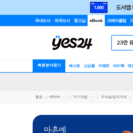
국내도서
외국도서
중고샵
eBook
크레마클럽
C
빠른분야찾기
베스트
신상품
이벤트
바이백
매
웰컴
eBook
자기계발
처세술/삶의자세