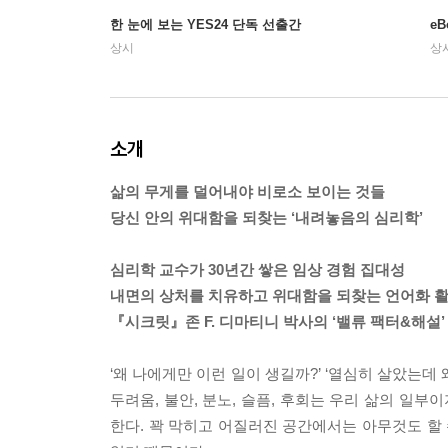
한 눈에 보는 YES24 단독 선출간
e
상시
상
소개
삶의 무게를 덜어내야 비로소 보이는 것들
당신 안의 위대함을 되찾는 ‘내려놓음의 심리학’
심리학 교수가 30년간 쌓은 임상 경험 집대성
내면의 상처를 치유하고 위대함을 되찾는 언어화 활
『시크릿』존 F. 디마티니 박사의 ‘밸류 팩터&해설’
‘왜 나에게만 이런 일이 생길까?’ ‘열심히 살았는데 
두려움, 불안, 분노, 슬픔, 후회는 우리 삶의 일
한다. 꽉 막히고 어질러진 공간에서는 아무것도 할 