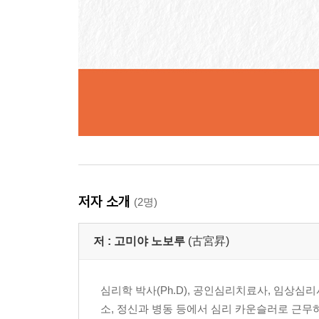
저자 소개
(2명)
저 :
고미야 노보루
(古宮昇)
심리학 박사(Ph.D), 공인심리치료사, 임상
소, 정신과 병동 등에서 심리 카운슬러로 근