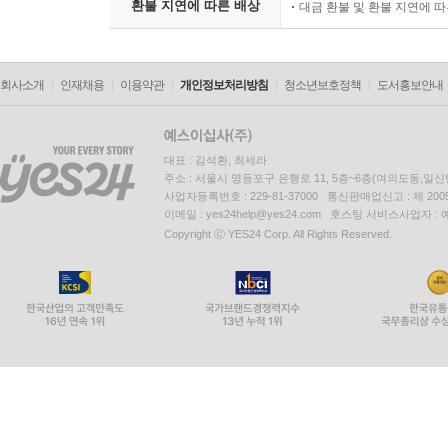
환불 지연에 따른 배상
대금 환불 및 환불 지연에 
회사소개
인재채용
이용약관
개인정보처리방침
청소년보호정책
도서홍보안내
대표 : 김석환, 최세라
주소 : 서울시 영등포구 은행로 11, 5층~6층(여의도동,일신
사업자등록번호 : 229-81-37000 통신판매업신고 : 제 200
이메일 : yes24help@yes24.com 호스팅 서비스사업자 :
Copyright ⓒ YES24 Corp. All Rights Reserved.