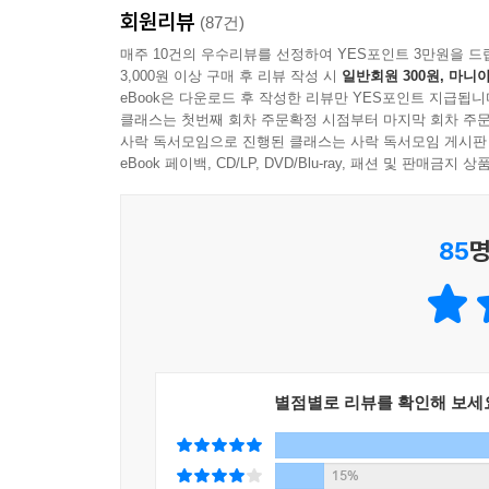
회원리뷰
내면의 소리에 귀를 기울이면
(87건)
‘정말 중요한 것’이 보이기 시작한다
매주 10건의 우수리뷰를 선정하여 YES포인트 3만원을 드
3,000원 이상 구매 후 리뷰 작성 시
일반회원 300원, 마니아
eBook은 다운로드 후 작성한 리뷰만 YES포인트 지급됩니
나 아닌 다른 것의 소리에 귀를 기울이는 것을 ‘경청
클래스는 첫번째 회차 주문확정 시점부터 마지막 회차 주문
사람이 타인의 소리는 주의 깊게 들으려고 하지만 
사락 독서모임으로 진행된 클래스는 사락 독서모임 게시판
eBook 페이백, CD/LP, DVD/Blu-ray, 패션 및 판매금
여성 A는 어린 시절부터 부모의 기대에 부응하려고 
일이 아니다’라고 생각했다. 일단 그런 생각이 들기
85
명
회사 안팎의 여러 관계자와 프로젝트를 진행하는 게 
기우라고 생각하고 무시해버렸다. 그러다 프로젝트
정도의 차이는 있지만, 우리 역시 두 사람처럼 자
소리를 듣지 못하거나 듣지 않으려고 한다. 그러다
별점별로 리뷰를 확인해 보세
것이다.
자기 내면의 소리에 귀를 기울여야 한다. 자기 
15%