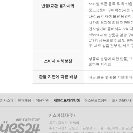
모바일 쿠폰 등록 후 취소/환
반품/교환 불가사유
중고상품이 구매확정(자동 
LP상품의 재생 불량 원인이 기
시간의 경과에 의해 재판매가
전자상거래 등에서의 소비자
eBook 세트 상품은 일괄 
1개의 상품으로 취급 및 판매
우, 세트 상품 전부 및 세트
상품의 불량에 의한 반품, 교
소비자 피해보상
준하여 처리됨
환불 지연에 따른 배상
대금 환불 및 환불 지연에 
회사소개
인재채용
이용약관
개인정보처리방침
청소년보호정책
도서홍보안내
대표 : 김석환, 최세라
주소 : 서울시 영등포구 은행로 11, 5층~6층(여의도동,일신