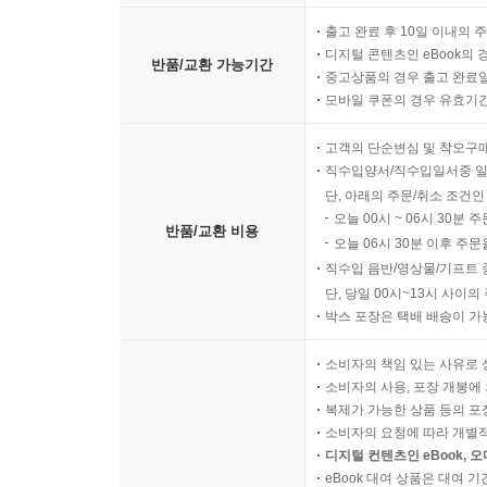
출고 완료 후 10일 이내의 
디지털 콘텐츠인 eBook의 
반품/교환 가능기간
중고상품의 경우 출고 완료일
모바일 쿠폰의 경우 유효기간(
고객의 단순변심 및 착오구
직수입양서/직수입일서중 일
단, 아래의 주문/취소 조건인
오늘 00시 ~ 06시 30분 
반품/교환 비용
오늘 06시 30분 이후 주문
직수입 음반/영상물/기프트 
단, 당일 00시~13시 사이
박스 포장은 택배 배송이 가
소비자의 책임 있는 사유로 
소비자의 사용, 포장 개봉에 
복제가 가능한 상품 등의 포장을 
소비자의 요청에 따라 개별
디지털 컨텐츠인 eBook, 
eBook 대여 상품은 대여 기