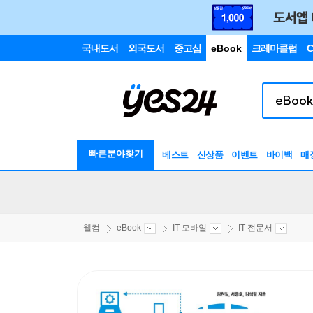
국내도서
외국도서
중고샵
eBook
크레마클럽
C
빠른분야찾기
베스트
신상품
이벤트
바이백
매
웰컴
eBook
IT 모바일
IT 전문서