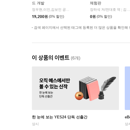
드 개발
체험판
정우현,이인,김보인 공저
길벗
장하석 저/전대호 역
김영사
|
|
19,200
원
(0% 할인)
0
원
(0% 할인)
검색 페이지에서 선택된 태그에 등록된 더 많은 상품을 확인해 
이 상품의 이벤트
(6개)
한 눈에 보는 YES24 단독 선출간
e
상시
상