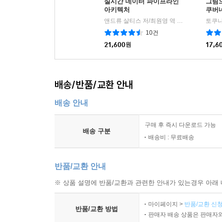
실시간 데이터 파이프라인
그림
아키텍처
쿠버
앤드류 살티스 저/최원영 역
비제이퍼블릭(B
|
10건
21,600
원
17,6
배송/반품/교환 안내
배송 안내
구매 후 즉시 다운로드 가능
배송 구분
배송비 : 무료배송
반품/교환 안내
※ 상품 설명에 반품/교환과 관련한 안내가 있는경우 아래 
마이페이지 >
반품/교환 신청
반품/교환 방법
판매자 배송 상품은 판매자와