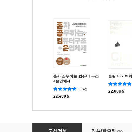
혼자 공부하는 컴퓨터 구조
클린 아키텍
+운영체제
118건
22,000
원
22,400
원
AWS 교과서
도서정보
리뷰/한줄평
(5/3)