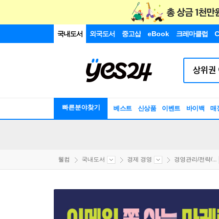
국내도서
외국도서
중고샵
eBook
크레마클럽
C
빠른분야찾기
베스트
신상품
이벤트
바이백
매
웰컴
국내도서
경제 경영
경영관리/전략/...