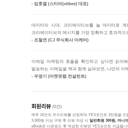
- 임호열 (스티비(stibee) 대표)
한때 이메일 마케팅하면 스팸을 떠올리던 시절이 
부각된 그로스 마케팅에서 이메일은 기업을 성장
데이터의 시대. 크리에이티브를 늘 데이터로 계
자동화시켜 매출을 늘리는 데 크게 기여한 것이다
크리에이티브의 메시지를 가장 정확하고 효과적으로
고객 리드를 확보하고, 이들을 효과적으로 설득하는 
- 조철연 (CJ 주식회사 마케터)
시대의 돌파구로 이메일 마케팅이 더욱 부각될 것
것이다. 당신이 오래 가는, 그리고 언제나 새로운 
이메일 마케팅의 효율을 확인하고 싶다면 읽어봐
발송하는 이메일을 책과 함께 살펴보면, 나만의 이
- 우영기 (마켓핏랩 컨설턴트)
회원리뷰
(0건)
매주 10건의 우수리뷰를 선정하여 YES포인트 3만원을 드
3,000원 이상 구매 후 리뷰 작성 시
일반회원 300원, 마니아
eBook은 다운로드 후 작성한 리뷰만 YES포인트 지급됩니