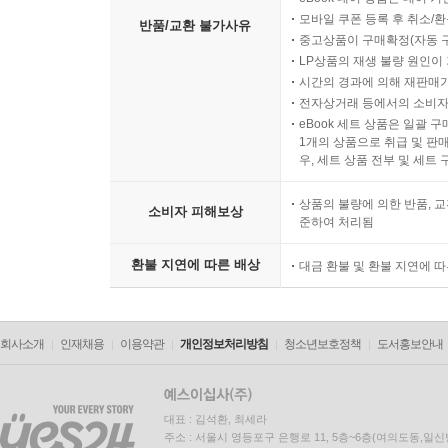
모바일 쿠폰 등록 후 취소/환
반품/교환 불가사유
중고상품이 구매확정(자동 
LP상품의 재생 불량 원인이 기
시간의 경과에 의해 재판매가
전자상거래 등에서의 소비자
eBook 세트 상품은 일괄 
1개의 상품으로 취급 및 판매
우, 세트 상품 전부 및 세트
상품의 불량에 의한 반품, 교
소비자 피해보상
준하여 처리됨
환불 지연에 따른 배상
대금 환불 및 환불 지연에 
회사소개
인재채용
이용약관
개인정보처리방침
청소년보호정책
도서홍보안내
대표 : 김석환, 최세라
주소 : 서울시 영등포구 은행로 11, 5층~6층(여의도동,일신