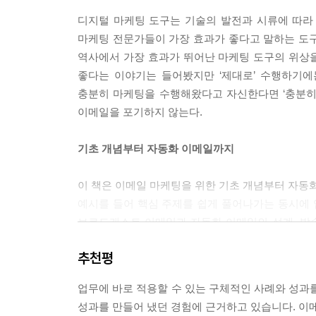
태그, 세그먼트, 시퀀스 기초 알기
태그와 시퀀스 활용하기
디지털 마케팅 도구는 기술의 발전과 시류에 따라 흥
세그먼트 활용하기
마케팅 전문가들이 가장 효과가 좋다고 말하는 도구는
시퀀스 응용해 전체 퍼널 자동화하기
역사에서 가장 효과가 뛰어난 마케팅 도구의 위상을
좋다는 이야기는 들어봤지만 ‘제대로’ 수행하기에
Chapter 7 이메일 마케팅 통합과 자동화, 그리고 
충분히 마케팅을 수행해왔다고 자신한다면 ‘충분히’
이메일을 포기하지 않는다.
이메일 마케팅 통합과 퍼널 자동화
이메일 마케팅 지표 측정
기초 개념부터 자동화 이메일까지
실전강의 - 오픈율, 클릭률 높이기 팁!
이 책은 이메일 마케팅을 위한 기초 개념부터 자동화
이메일 마케팅 FAQ
예시를 들어 핵심 주제를 쉽게 풀어나가는 동시에 
이메일 마케팅 12문 12답
브로드캐스트 이메일과 자동화 이메일의 설계, 발
다른 디지털 마케팅에 응용할 수 있을 정도로 유용하
추천평
받았던 질문 12가지를 엄선해 정리한 FAQ는 스
방법 등 실무에서 꼭 알아야 할 디테일을 담고 있다.
업무에 바로 적용할 수 있는 구체적인 사례와 성과를
성과를 만들어 냈던 경험에 근거하고 있습니다. 이메
그로스 마케팅의 필수 스킬 이메일, 쿠키리스 시대의