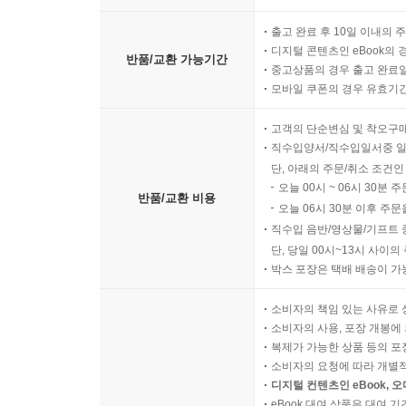
출고 완료 후 10일 이내의 
디지털 콘텐츠인 eBook의 
반품/교환 가능기간
중고상품의 경우 출고 완료일
모바일 쿠폰의 경우 유효기간(
고객의 단순변심 및 착오구
직수입양서/직수입일서중 일
단, 아래의 주문/취소 조건인
오늘 00시 ~ 06시 30분 
반품/교환 비용
오늘 06시 30분 이후 주문
직수입 음반/영상물/기프트 
단, 당일 00시~13시 사이
박스 포장은 택배 배송이 가
소비자의 책임 있는 사유로 
소비자의 사용, 포장 개봉에 
복제가 가능한 상품 등의 포장을 
소비자의 요청에 따라 개별
디지털 컨텐츠인 eBook, 
eBook 대여 상품은 대여 기