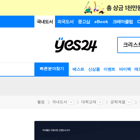
국내도서
외국도서
중고샵
eBook
크레마클럽
C
빠른분야찾기
베스트
신상품
이벤트
바이백
매
웰컴
국내도서
대학교재
공학계열