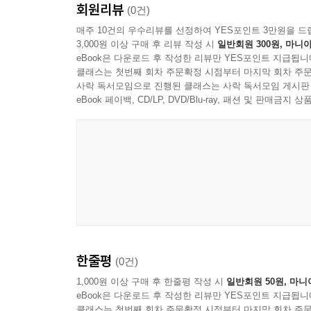
회원리뷰
(0건)
4. 저장장치 인터페이스 80
매주 10건의 우수리뷰를 선정하여 YES포인트 3만원을 드
5. 데이터 입출력 단위 83
3,000원 이상 구매 후 리뷰 작성 시
일반회원 300원, 마니아
6. 프로그래밍 86
eBook은 다운로드 후 작성한 리뷰만 YES포인트 지급됩니
7. 역공학 88
클래스는 첫번째 회차 주문확정 시점부터 마지막 회차 주문
8. 운영체제 89
사락 독서모임으로 진행된 클래스는 사락 독서모임 게시판
eBook 페이백, CD/LP, DVD/Blu-ray, 패션 및 판매금
9. 애플리케이션 91
10. 프로세스 92
chapter 4 네트워크와 암호
1. 네트워크 97
2. 인터넷 103
3. 암호 기술 106
4. 해시 알고리즘 117
한줄평
(0건)
1,000원 이상 구매 후 한줄평 작성 시
일반회원 50원, 마니
chapter 5 Digital Evidence
eBook은 다운로드 후 작성한 리뷰만 YES포인트 지급됩니
클래스는 첫번째 회차 주문확정 시점부터 마지막 회차 주문