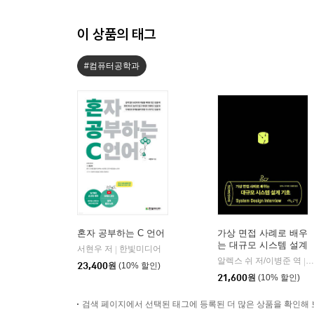
이 상품의 태그
#컴퓨터공학과
혼자 공부하는 C 언어
가상 면접 사례로 배우
는 대규모 시스템 설계
서현우 저
한빛미디어
|
기초
알렉스 쉬 저/이병준 역
인
|
23,400
원
(10% 할인)
21,600
원
(10% 할인)
검색 페이지에서 선택된 태그에 등록된 더 많은 상품을 확인해 