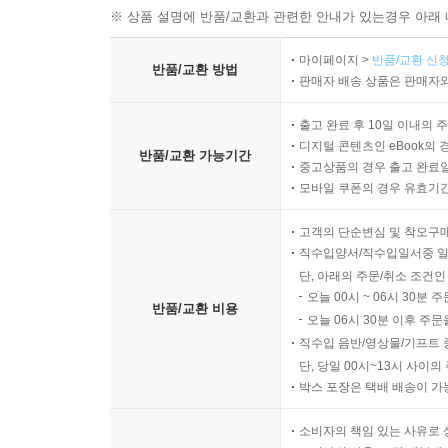
※ 상품 설명에 반품/교환과 관련한 안내가 있는경우 아래 
chapter 10 Search
마이페이지 >
반품/교환 신청
반품/교환 방법
1. 디지털 데이터 대상 검색 268
판매자 배송 상품은 판매자와
2. 콘텐츠 대상 검색 269
출고 완료 후 10일 이내의 
디지털 콘텐츠인 eBook의 
반품/교환 가능기간
chapter 11 Acquisition
중고상품의 경우 출고 완료일
모바일 쿠폰의 경우 유효기간(
1. 물리적 매체 수집 288
고객의 단순변심 및 착오구
2. 물리적 데이터 수집 289
직수입양서/직수입일서중 일
3. 논리적 데이터 수집 295
단, 아래의 주문/취소 조건인
오늘 00시 ~ 06시 30분 
반품/교환 비용
chapter 12 Analysis
오늘 06시 30분 이후 주문
직수입 음반/영상물/기프트 
1. 아티팩트 301
단, 당일 00시~13시 사이
박스 포장은 택배 배송이 가
2. 과학적 분석 방법 308
소비자의 책임 있는 사유로 
chapter 13 Tool