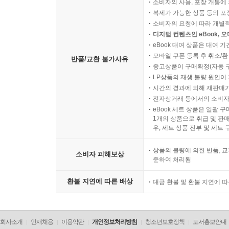
소비자의 사용, 포장 개봉에 
복제가 가능한 상품 등의 포장을 
1. NIST CFTT 326
소비자의 요청에 따라 개별
디지털 컨텐츠인 eBook, 
2. NIST CFReDS 329
eBook 대여 상품은 대여 기
3. SWGDE 요구사항 330
모바일 쿠폰 등록 후 취소/환
반품/교환 불가사유
4. TTA 표준 332
중고상품이 구매확정(자동 
5. 소결 334
LP상품의 재생 불량 원인이 기
시간의 경과에 의해 재판매가
전자상거래 등에서의 소비자
chapter 14 Process
eBook 세트 상품은 일괄 
1개의 상품으로 취급 및 판매
우, 세트 상품 전부 및 세트
1. 프로세스 연구 341
2. ISO/IEC 27037:2012 348
상품의 불량에 의한 반품, 교
소비자 피해보상
3. NIST SP 800-61 353
준하여 처리됨
환불 지연에 따른 배상
대금 환불 및 환불 지연에 
chapter 15 Forensicator
1. 조사자 362
회사소개
인재채용
이용약관
개인정보처리방침
청소년보호정책
도서홍보안내
2. 전문가 363