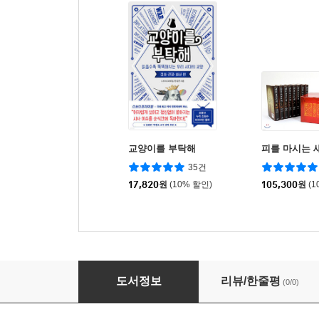
교양이를 부탁해
피를 마시는 새
35건
17,820
원
(10% 할인)
105,300
원
(1
디지털 포렌식 개론
도서정보
리뷰/한줄평
(0/0)