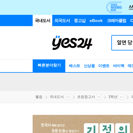
국내도서
외국도서
중고샵
eBook
크레마클럽
C
빠른분야찾기
베스트
신상품
이벤트
바이백
매
웰컴
국내도서
초등참고서
3학년