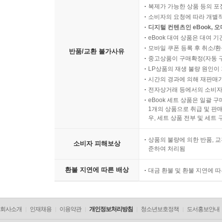
복제가 가능한 상품 등의 포장을 
소비자의 요청에 따라 개별
디지털 컨텐츠인 eBook, 
eBook 대여 상품은 대여 기
모바일 쿠폰 등록 후 취소/환
반품/교환 불가사유
중고상품이 구매확정(자동 
LP상품의 재생 불량 원인이 기
시간의 경과에 의해 재판매가
전자상거래 등에서의 소비자
eBook 세트 상품은 일괄 
1개의 상품으로 취급 및 판매
우, 세트 상품 전부 및 세트
상품의 불량에 의한 반품, 교
소비자 피해보상
준하여 처리됨
환불 지연에 따른 배상
대금 환불 및 환불 지연에 
회사소개
인재채용
이용약관
개인정보처리방침
청소년보호정책
도서홍보안내