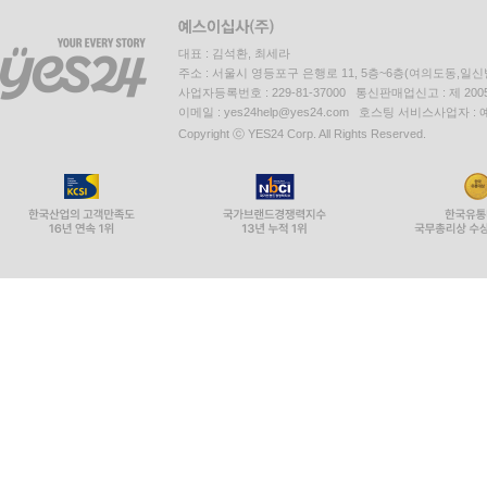
대표 : 김석환, 최세라
주소 : 서울시 영등포구 은행로 11, 5층~6층(여의도동,일신
사업자등록번호 : 229-81-37000 통신판매업신고 : 제 200
이메일 : yes24help@yes24.com 호스팅 서비스사업자 :
Copyright ⓒ YES24 Corp. All Rights Reserved.