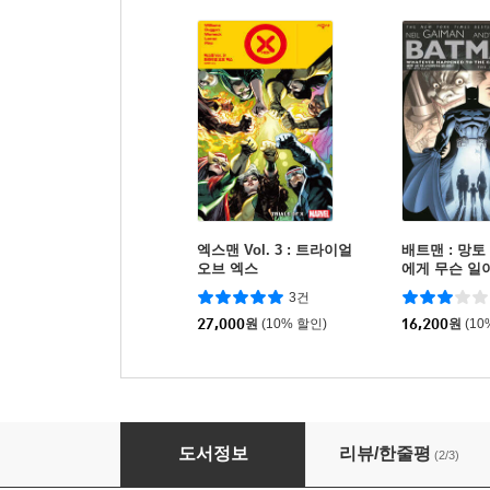
엑스맨 Vol. 3 : 트라이얼
배트맨 : 망토
오브 엑스
에게 무슨 일
럭스 에디션
3건
27,000
원
(10% 할인)
16,200
원
(10
로키의 시련
도서정보
리뷰/한줄평
(2/3)