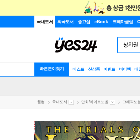
국내도서
외국도서
중고샵
eBook
크레마클럽
C
빠른분야찾기
베스트
신상품
이벤트
바이백
매
웰컴
국내도서
만화/라이트노벨
그래픽노