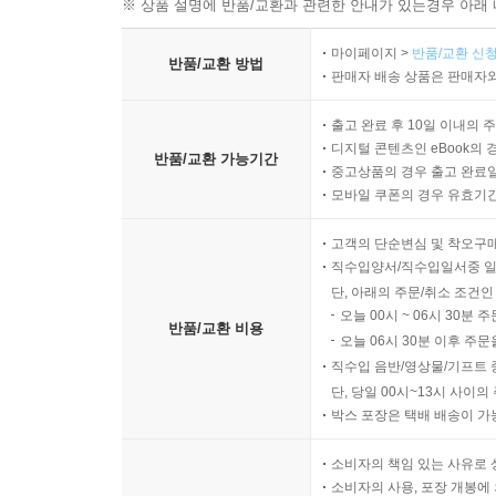
※ 상품 설명에 반품/교환과 관련한 안내가 있는경우 아래 
마이페이지 >
반품/교환 신청
반품/교환 방법
판매자 배송 상품은 판매자와
출고 완료 후 10일 이내의 
디지털 콘텐츠인 eBook의 
반품/교환 가능기간
중고상품의 경우 출고 완료일
모바일 쿠폰의 경우 유효기간(
고객의 단순변심 및 착오구
직수입양서/직수입일서중 일
단, 아래의 주문/취소 조건인
오늘 00시 ~ 06시 30분 
반품/교환 비용
오늘 06시 30분 이후 주문
직수입 음반/영상물/기프트 
단, 당일 00시~13시 사이
박스 포장은 택배 배송이 가
소비자의 책임 있는 사유로 
소비자의 사용, 포장 개봉에 