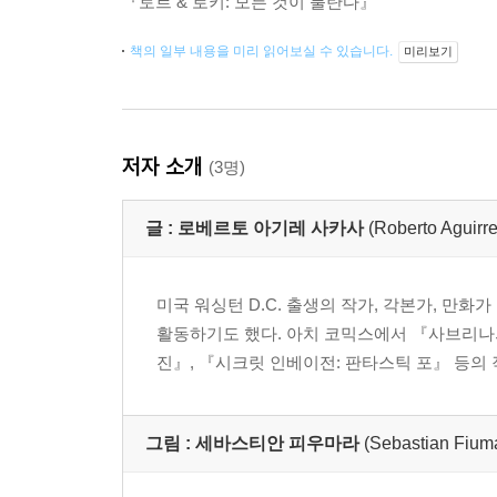
『토르 & 로키: 모든 것이 불탄다』
책의 일부 내용을 미리 읽어보실 수 있습니다.
미리보기
저자 소개
(3명)
글 :
로베르토 아기레 사카사
(Roberto Aguirr
미국 워싱턴 D.C. 출생의 작가, 각본가, 만화
활동하기도 했다. 아치 코믹스에서 『사브리나의
진』, 『시크릿 인베이전: 판타스틱 포』 등의 
그림 :
세바스티안 피우마라
(Sebastian Fium