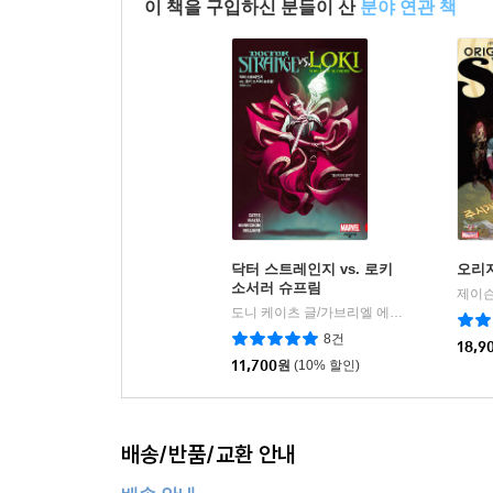
이 책을 구입하신 분들이 산
분야 연관 책
닥터 스트레인지 vs. 로키
오리
소서러 슈프림
도니 케이츠 글/가브리엘 에르난데스 왈타 그림/전형집 역
8건
18,9
11,700
원
(10% 할인)
배송/반품/교환 안내