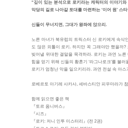
“깊이 있는 분석으로 로키라는 캐릭터의 이야기와 
악당의 길로 나아갈 토대를 마련하는 ‘이어 원’ 스타일
신들이 무너지면, 그대가 왕좌에 앉으리.
노른 마녀가 북유럽의 트릭스터 신 로키에게 속삭인
도 않은 외톨이 로키. 하지만 꼭 그래야만 했을까?
빚어낼 위대한 결말을 목격하라. 로키는 과연 노른 
힘을 얻기 위해 신들의 황혼기 ‘라그나로크’를 불러
로키가 엄청난 악을 일으키리라. 과연 전설 속 아스
로베르토 아기레 사카사, 세바스티안 피우마라가 참여한 
함께 읽으면 좋은 책
『토르 옴니버스』
『시즈』
『로키: 저니 인투 미스터리』(전 2권)