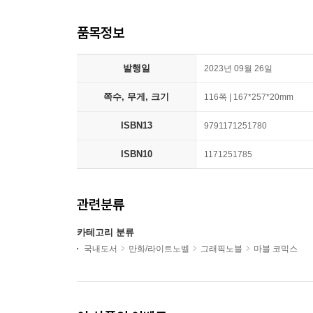
품목정보
발행일
2023년 09월 26일
쪽수, 무게, 크기
116쪽 | 167*257*20mm
ISBN13
9791171251780
ISBN10
1171251785
관련분류
카테고리 분류
국내도서
만화/라이트노벨
그래픽노블
마블 코믹스