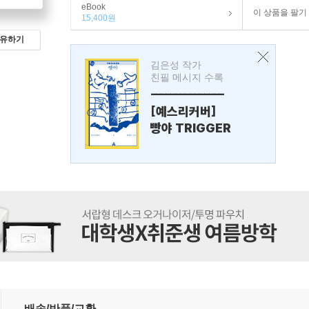
eBook
이 상품을 팔기
15,400원
유하기
김은성 작가
친필 메시지 수록
---------------
[예스리커버]
빵야 TRIGGER
배송/반품/교환