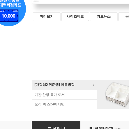
미리보기
사이즈비교
카드뉴스
공
[대학생X취준생] 여름방학
기간 한정 특가 도서
오직, 예스24에서만
인간 vs. AI 정규표현식 문제 풀이 대결
도서정보
리뷰/한줄평