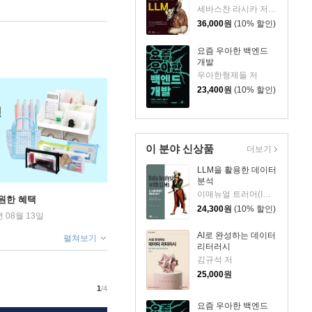
세바스찬 라시카 저/박해선 역
36,000
원
(10% 할인)
요즘 우아한 백엔드
개발
우아한형제들 저
23,400
원
(10% 할인)
이 분야 신상품
더보기
LLM을 활용한 데이터
분석
이매뉴얼 트러머(Immanuel Trummer) 저/옥경석 역
원한 혜택
24,300
원
(10% 할인)
년 08월 13일
AI로 완성하는 데이터
펼쳐보기
리터러시
김규석 저
25,000
원
1
/4
요즘 우아한 백엔드