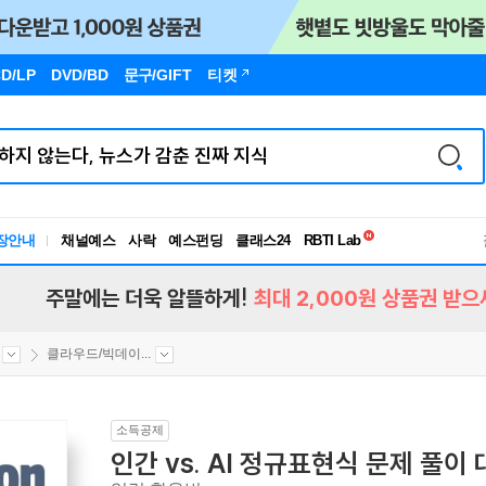
D/LP
DVD/BD
문구
/GIFT
티켓
독서유형검사
장안내
채널예스
사락
예스펀딩
클래스24
RBTI Lab
독서유형검사
주말에는 더욱 알뜰하게!
최대 2,000원 상품권 받으
클라우드/빅데이...
소득공제
인간 vs. AI 정규표현식 문제 풀이