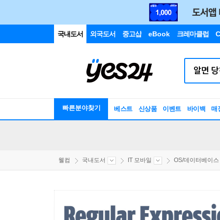
국내도서
외국도서
중고샵
eBook
크레마클럽
C
빠른분야찾기
베스트
신상품
이벤트
바이백
매
웰컴
국내도서
IT 모바일
OS/데이터베이스