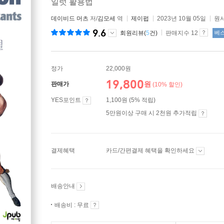
일럿 활용법
데이비드 머츠
저/
김모세
역
제이펍
2023년 10월 05일
원서
9.6
회원리뷰(
5
건)
판매지수 12
베
정가
22,000원
19,800
원
판매가
(10% 할인)
YES포인트
1,100원 (5% 적립)
5만원이상 구매 시 2천원 추가적립
결제혜택
카드/간편결제 혜택을 확인하세요
배송안내
배송비 : 무료