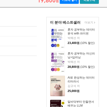
19,800
카트에 넣기
바로구매
원
이 분야 베스트셀러
더보기
혼자 공부하는 데이터
분석 with 파이썬
박해선 저
23,400
원
(10% 할인)
혼자 공부하는 머신러
닝+딥러닝
박해선 저
28,800
원
(10% 할인)
AI로 완성하는 데이터
리터러시
김규석 저
25,000
원
밑바닥부터 만들면서
배우는 LLM