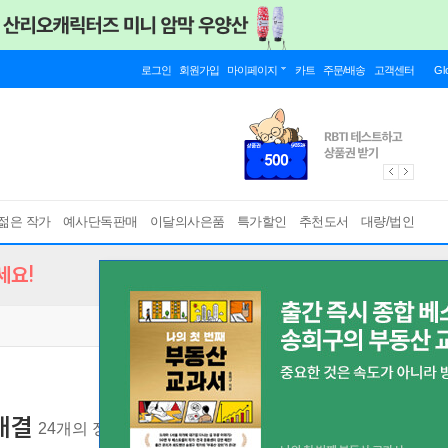
로그인
회원가입
마이페이지
카트
주문/배송
고객센터
Gl
젊은 작가
예사단독판매
이달의사은품
특가할인
추천도서
대량/법인
세요!
 대결
24개의 정규표현식 퍼즐로 알아보는 ChatGPT, 코파