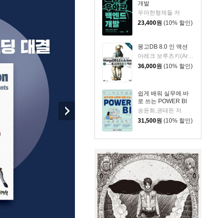
개발
우아한형제들 저
23,400
원
(10% 할인)
몽고DB 8.0 인 액션
아레크 보루츠키(Arek Borucki) 저/김인범 역
36,000
원
(10% 할인)
쉽게 배워 실무에 바
로 쓰는 POWER BI
송윤희,권태돈 저
31,500
원
(10% 할인)