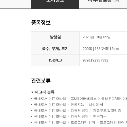
(5/0)
품목정보
발행일
2023년 10월 05일
쪽수, 무게, 크기
200쪽 | 188*245*12mm
ISBN13
9791192987392
관련분류
카테고리 분류
국내도서
IT 모바일
OS/데이터베이스
클라우드/빅데이
국내도서
IT 모바일
인공지능
생성형 AI
국내도서
IT 모바일
컴퓨터 공학
자료구조/알고리즘
국내도서
IT 모바일
컴퓨터 공학
인공지능
국내도서
IT 모바일
프로그래밍 언어
프로그래밍 언어 