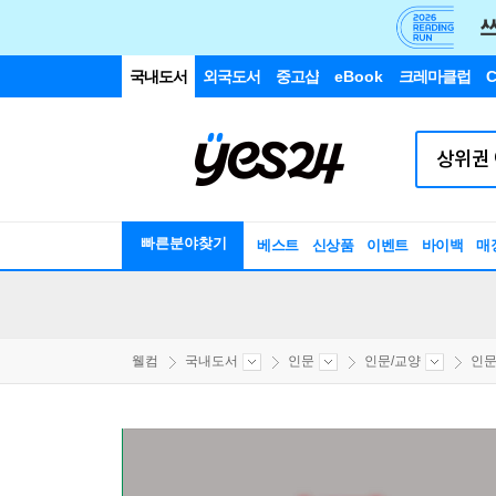
국내도서
외국도서
중고샵
eBook
크레마클럽
C
빠른분야찾기
베스트
신상품
이벤트
바이백
매
웰컴
국내도서
인문
인문/교양
인