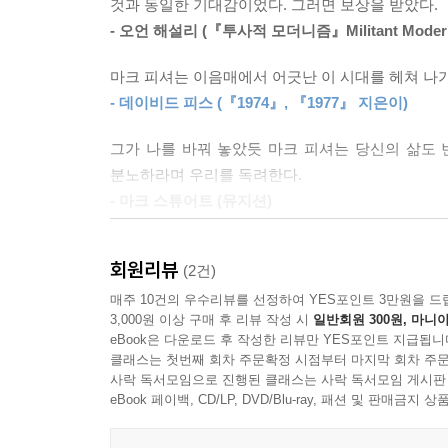
것과 동일한 기대감이었다. 그러면 보상을 받았다.
비공식성과 즉각성, 대중적인 동시에 실험적인 성격
- 오언 해설리 (『투사적 모더니즘』Militant Moder
들뜸이 가득했던 새 천 년의 온라인 환경에서 마음껏
지지한 동료들에게 보인 격려와 관대함, 언제나 대화
마크 피셔는 이음매에서 어긋난 이 시대를 헤쳐 나
- 데이비드 피스 (『1974』, 『1977』 지은이)
사회주의 진영이 해체되고 냉전이 종식된 1990년
그가 나를 바꿔 놓았듯 마크 피셔는 당신의 삶도 
언설이 횡행하던 이 10년이 끝난 뒤 서양 사회가 
분노하라며 우리를 독려한다.
‘자본주의 리얼리즘’ 개념으로 발전시킨 이 현실
- 마크 스튜어트 (뮤지션)
체제 아래 성인이 된 청년 세대에게 계시와도 같은 
이렇게 회고한 바 있다. “나는 프록시 서버를 이용해
k-펑크는 변화를 거듭하는 세계를 거의 실시간으로
에피소드를 기다리는 것과 동일한 기대감이었다. 그
회원리뷰
(2건)
세계를 발명할 수 있으리라는 사실을 계속 증명하고 
- Holly Herndon (뮤지션)
매주 10건의 우수리뷰를 선정하여 YES포인트 3만원을 드
대침체라 불릴 만큼 위협적이었던 금융 위기가 터
3,000원 이상 구매 후 리뷰 작성 시
일반회원 300원, 마니아
“반동의 회색 장막에 구멍을” 내자는 요청으로 예상
eBook은 다운로드 후 작성한 리뷰만 YES포인트 지급됩니
반경을 넓혀 갔다. 2017년 초에 피셔가 비극적으
클래스는 첫번째 회차 주문확정 시점부터 마지막 회차 주문
사락 독서모임으로 진행된 클래스는 사락 독서모임 게시판
잡지와 저널에 기고한 평론, 각종 매체와의 대담, 미발
eBook 페이백, CD/LP, DVD/Blu-ray, 패션 및 판매금
펴냈다. 이 책은 피셔의 작업을 주제별로 일곱 부로
구성에 관해서는 「편집자 서문」 참조).