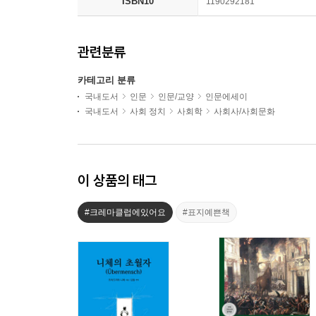
ISBN10
1190292181
관련분류
카테고리 분류
국내도서
인문
인문/교양
인문에세이
국내도서
사회 정치
사회학
사회사/사회문화
이 상품의 태그
#크레마클럽에있어요
#표지예쁜책