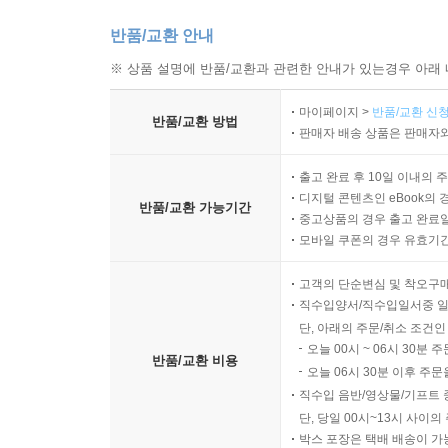
노력했고, 그와 동시에 현실이라고 간주되는 것이 
반품/교환 안내
일각에서는 『자본주의 리얼리즘』을 비롯해 그의
※ 상품 설명에 반품/교환과 관련한 안내가 있는경우 아래 
묘사하길 즐겼다. “현재의 조건을 무화하는”(252
마이페이지 >
반품/교환 신청
이유로 말이다. 그는 이런 부정성을 발사하는 작
반품/교환 방법
판매자 배송 상품은 판매자와
판단하면, 과대 평가라는 눈초리를 감수하며, 자
그는 맹렬함과 명료함으로 가다듬은 자신의 글과 활동
출고 완료 후 10일 이내의 
발견했을 때 느낀 환희를 표출하고 싶어 했고, 자신
디지털 콘텐츠인 eBook의 
반품/교환 가능기간
글을 읽게 되는 것도, 무언가에 참여하고 있으며 그
중고상품의 경우 출고 완료일
모바일 쿠폰의 경우 유효기간(
강렬함 때문일 것이다. 그렇기에 피셔 읽기는 우울
고객의 단순변심 및 착오구
마크 피셔는 한 잉글랜드 소도시의 보수적인 노동
직수입양서/직수입일서중 일
감각에 시달렸다. 대학에 진학해 박사 학위까지 받
단, 아래의 주문/취소 조건인
노동하며 살아가는 데 적합하지 않다는 생각이 시
오늘 00시 ~ 06시 30분 
반품/교환 비용
오늘 06시 30분 이후 주문
해부한 작품들(마거릿 애트우드의 『고양이 눈』,
직수입 음반/영상물/기프트 
바턴』 같은) 덕분에 스스로를 분석하고 현실의
단, 당일 00시~13시 사이
포괄적인 사회적, 문화적, 계급적 배경과의 연결 
박스 포장은 택배 배송이 가