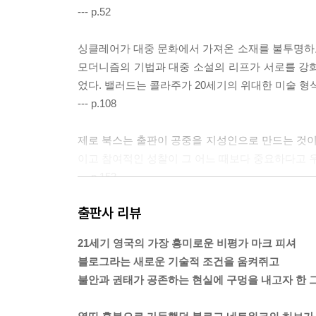
--- p.52
싱클레어가 대중 문화에서 가져온 소재를 불투명하
모더니즘의 기법과 대중 소설의 리프가 서로를 강
었다. 밸러드는 콜라주가 20세기의 위대한 미술 
--- p.108
제로 북스는 출판이 공중을 지성인으로 만드는 것
이고 참여적인 성찰이 그 어느 때보다 중요하다고 
--- p.153
출판사 리뷰
선은 가능하지만 결단과 행동 없이는 불가능하다.
스럽고 아는 체하는 포스트모던한 반성성의 정령들
21세기 영국의 가장 흥미로운 비평가 마크 피셔
--- p.217
블로그라는 새로운 기술적 조건을 움켜쥐고
불안과 권태가 공존하는 현실에 구멍을 내고자 한 
『폭력의 역사』는 21세기 미국이 폭력이 억압된 
우리가 극단적인 폭력으로 시작하면 종국엔 가정적