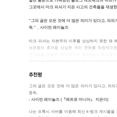
열띤 흥분으로 가득했던 블로그 네트워크의 허브가 
--- p.228
그곳에서 마크 피셔가 지은 사고의 건축물을 재생한 
『샤이닝』이 제기하지만 대답하지는 않는 불길한 물
“그의 글은 모든 것에 더 많은 의미가 있다고, 의
이닝』은 『토템과 터부』와 『인간 모세와 유일신
독.” _ 사이먼 레이놀즈
아니면 『안티 오이디푸스』인가?
마크 피셔는 자본주의 이후를 상상하지 못한 채 
--- p.266
새로움의 충격을 상실한 우리 문화를 독창적으로
흔적들을 면밀한 주의력으로 찾아냈다. 독자들의
지배하는 브랜드들처럼 좌파 역시 세련된 슬로건
집단성을 창조할 필요성을 줄곧 강조했으며, 침체
추천평
쏟았다. 현실 정치에 관여해 좌파의 교착 상태를
거듭했다. 마크 피셔는 컬트 인사가 되었고, 그런
그의 글은 모든 것에 더 많은 의미가 있다고, 의
블로그에서 시작되었다.
중독.
- 사이먼 레이놀즈 (『레트로 마니아』 지은이)
1999년에 워릭 대학에서 박사 학위를 받은 뒤
블로그명의 연원에 관해서는 이 책에 실린 「왜 k
나는 프록시 서버를 이용해 최신 k-펑크 게시물을
시기였고, 불안정한 처지에 몰려 있던 지식인들이