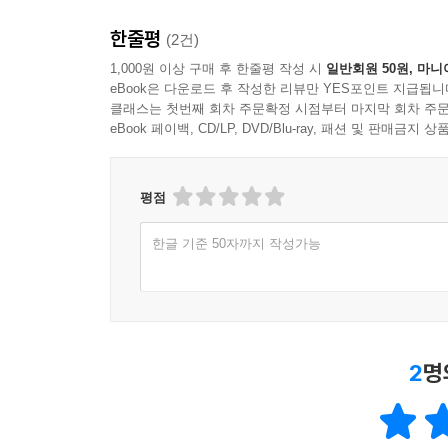
소환한다는 점에서 그렇다. 또한 자크 데리다가 
‘유령론’hauntology은 “모더니즘에 대한 모
한줄평
(2건)
재활성화하려는 노력을 가리키는 이름이다. 이 두
1,000원 이상 구매 후 한줄평 작성 시
일반회원 50원, 마니
구상과 결합되었고, 그 배경에는 68 혁명과 그 
eBook은 다운로드 후 작성한 리뷰만 YES포인트 지급됩니
이동하며 팽창하는 자본을 제외한 모든 것을 긴
클래스는 첫번째 회차 주문확정 시점부터 마지막 회차 주문
eBook 페이백, CD/LP, DVD/Blu-ray, 패션 및 판매금
진압되지 않고 80년대까지 이어져 음악 잡지와 텔
당시에는 알아차리지 못했지만 한 노동 계급 소
평점
모더니즘이라 이름 붙였다. 그가 아이러니를 섞어 ‘부
아니라 낯설고 새로운 것을 제공함으로써 다른 미
한글 기준 50자까지 작성가능
모두에 인도되어 70~80년대 텔레비전 드라마와 영
『더 프리즈너』 등등)이 『k-펑크』 1권에서 가장
반대로 신자유주의가 대중의 욕망과 기대를 거의 장악
태도를 조장하는 도구로 전락했다. 우리는 “사람들
2
명
텔레비전에 관한 글에서 가장 사나운 어조의 피셔
경주를 부추기는 경향을 보며, ‘리얼리티’ TV에
시도를 감지한다. 대중 모더니즘에서 ‘셀럽 리얼