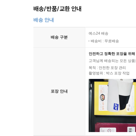
내지 못할 당파적인 태도와 거부할 수 없는 어조
배송/반품/교환 안내
“제로 북스는 출판이 공중을 지성인으로 만드는
배송 안내
비판적이고 참여적인 성찰이 그 어느 때보다 중요
정신이 아무리 경제에 식민화되더라도 어디선가 
예스24 배송
존재하지 않을 때 이 모든 것은 부지불식간에 흩어져
배송 구분
배송비 : 무료배송
노동당 내외부 활동을 통해 부단히 “집단적 접속”(
흐르고 넘쳐 자본주의 미디어에 포획된 프롤레타리아트
안전하고 정확한 포장을 위해 
하나였다. 이 같은 ‘문화적 기업가’ 활동 역시 그가
고객님께 배송되는 모든 상품을
목적 : 안전한 포장 관리
촬영범위 : 박스 포장 작업
비관적이지 않고 부정적인 마크 피셔의 글들
그것들이 우리에게 가져다주는 기쁨과 도전을 마
포장 안내
마크 피셔는 블로그, 저서, 각종 개입을 통해 2
비판이라는 더욱 포괄적인 기획과 다시금 단단히 
빌려 왔지만 단순히 이들을 답습하기보다는 대화 속
완전히 내재해 있었다”(오언 해설리). 당시로서는
“자신이 응답 중인 대상보다 더욱 흥미로운”(앤원