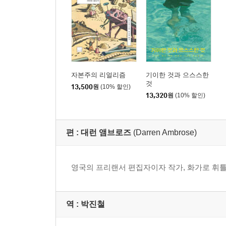
『타이슨』 리뷰
“인간들이 어머니 지구를 죽였어요”: 이데올로기적
불안정성과 부성주의
선물의 반환: 리처드 켈리의 『더 박스』
사회에 기여한다는 것
“긴장 풀고 그냥 즐겨라”: BBC에 내던져져 있음
자본주의 리얼리즘
기이한 것과 으스스한
것
『스타 워즈』는 처음부터 품절이었다
13,500
원
(10% 할인)
13,320
원
(10% 할인)
질리언 웨어링의 『셀프 메이드』
『배트맨』의 정치적 우경화
적이 누구인지 기억하라
편 :
대런 앰브로즈
(Darren Ambrose)
선악의 저편: 『브레이킹 배드』
계급이 사라진 방송: 『베니핏 스트리트』
적을 응원하다: 『디 아메리칸즈』
영국의 프리랜서 편집자이자 작가, 화가로 휘틀
떠나보내는 법: 『레프트오버』, 『브로드처치』, 
영국 풍자의 이상한 죽음
『터미네이터 제니시스』 리뷰
역 :
박진철
명성으로 지은 집: 『셀러브리티 빅 브러더』