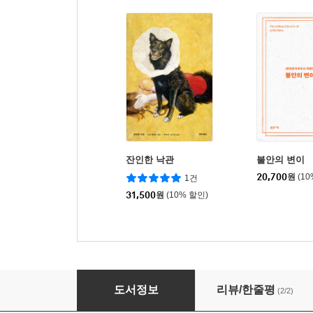
잔인한 낙관
불안의 변이
20,700
원
(1
1건
31,500
원
(10% 할인)
k-펑크 1 (마크 피셔 선집 2004-2016)
도서정보
리뷰/한줄평
(2/2)