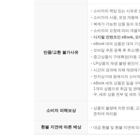
힘으로 가득한 것도 이 때문이다. 요컨대 『k-펑크
현재의 폭정에 맞서 잃어버린 미래를 기억하고자 끊
소비자의 책임 있는 사유로 
소비자의 사용, 포장 개봉에 
복제가 가능한 상품 등의 포장을 
소비자의 요청에 따라 개별
디지털 컨텐츠인 eBook, 
eBook 대여 상품은 대여 기
모바일 쿠폰 등록 후 취소/환
반품/교환 불가사유
중고상품이 구매확정(자동 
LP상품의 재생 불량 원인이 기
시간의 경과에 의해 재판매가
전자상거래 등에서의 소비자
eBook 세트 상품은 일괄 
1개의 상품으로 취급 및 판매
우, 세트 상품 전부 및 세트
상품의 불량에 의한 반품, 교
소비자 피해보상
준하여 처리됨
환불 지연에 따른 배상
대금 환불 및 환불 지연에 