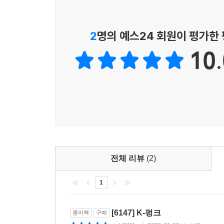
리시올 출판사에서는 10여 년의 시간과 방대한 영역
2
명의 예스24 회원이 평가한
1권으로 선보인다. 2024년에는 3부(음악)와 4부(
공산주의』 서문)를 4권으로 출간할 예정이다.
10.
자신을 사로잡았던 작품들에 대한 애정에서 출발해
신자유주의에 장악된 현재에 대한 비판에 이르는 
마크 피셔는 자본주의 리얼리즘에 대한 문화적 분석
시청자이기도 했고, 대중 문화 전반뿐 아니라 고급 
때로는 이 모두를 아우르며 정곡을 찌르는 글을 남
영향을 미친 인물은 소설가 J. G. 밸러드였으며, 
전체 리뷰
(2)
개념-슬로건을 다듬어 나간 것도 책, 영화, 텔레비
1
초기에 k-펑크의 목표는 비교적 단순했다. 어린 
것. 그리하여 1부에서는 단연 J. G. 밸러드가,
[6147] K-펑크
종이책
구매
“20세기의 자원들을 조립해 그 세기에 접근하는 데