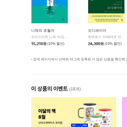
니체의 초월자
오디세이아
프리드리히 니체 저/김철 편역
히읏
호메로스 저/페테르 파울 루벤스 그림/박문재 역
|
15,210
원
(10% 할인)
24,300
원
(10% 할인)
검색 페이지에서 선택된 태그에 등록된 더 많은 상품을 확인해 
이 상품의 이벤트
(18개)