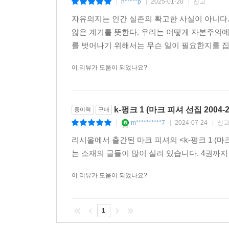
h*****p
2025-01-20
신고
|
|
|
대중 소설의 리프가 서로를 강화하게 함으로써 고급 
버로스, 밸러드와 삼각 편대를 이루는 크로넨버
자유의지는 인간 실존의 확고한 사실이 아니다.
“주체성이 일종의 시뮬레이션이라는 발상”(232)을 
않은 계기를 뜻한다. 우리는 어떻게 자본주의에
이며, 자본주의 리얼리즘이 자연화하는 질서의 
를 벗어나기 위해서는 무슨 일이 필요한지를 집
발원했는지 짐작하게 해 준다.
이 리뷰가 도움이 되었나요?
그 외에도 k-펑크 블로그는 스피노자, 카프카, 버로
대상들이 불러일으킨 전율을 되새기고자 했다. 나
k-펑크 1 (마크 피셔 선집 2004-2
주제적 리듬에 접속하기 시작”(26)했다. 프로이트
종이책
구매
m**********7
2024-07-24
신
사회적, 문화적 분위기에서 추가적인 영감을 얻은 그
|
|
|
으스스스한 것』의 뼈대를 서서히 세워 나갔다. 그리
리시올에서 출간된 마크 피셔의 <k-펑크 1 (마
는 소재의 글들이 많이 실려 있습니다. 4권까
과거가 약속했지만 실현하지는 못한
이 리뷰가 도움이 되었나요?
잃어버린 가능성들을 발견하기
어린 시절부터 자신을 사로잡았던 문화 생산물들에 
1
산출하지 못하고 권태롭게 과거를 희구하는 반면 피셔는