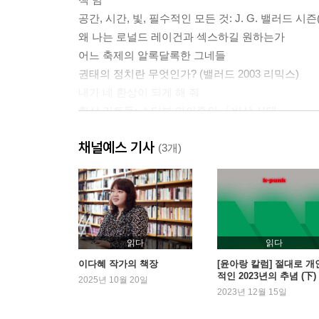
공간, 시간, 빛, 필수적인 모든 것: J. G. 밸러드 시즌
왜 나는 로널드 레이건과 섹스하길 원하는가
어느 축제의 알록달록한 그네들
권태의 정치란 무엇인가? (밸러드 2003 리믹스)
내가 네 환상이 되게 해 줘
환상 키트들: 스티븐 마이즐의 「비상 사태」
J. G. 밸러드의 암살
채널예스 기사
무섭고 두려운 세계
(3개)
리플리의 글램
꿈꾸기 방법들
애트우드의 반자본주의
토이 스토리: 꼭두각시, 인형, 호러 스토리
제로 북스 설립문
읽다
읽다
이다혜 작가의 책장
[윤아랑 칼럼] 절대로 개
적인 2023년의 추념 (下)
2부 스크린, 꿈, 유령 ㅡ 영화와 텔레비전
2025년 10월 20일
2023년 12월 15일
설탕 한 스푼