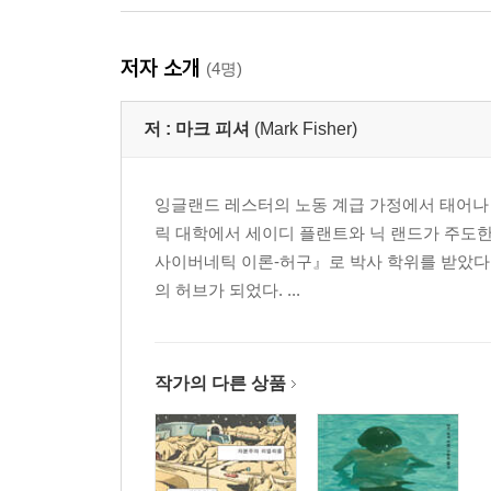
저 여자는 엄마가 아니에요
자리에서 일어서, 나이절 바턴
저자 소개
(4명)
포트메리온: 삶의 이상향
골고다의 유물론
저 :
마크 피셔
(Mark Fisher)
이 영화는 예전처럼 감동적이지 않았다
제3제국 로큰롤의 공포와 참상
우리는 그 모두를 원한다
잉글랜드 레스터의 노동 계급 가정에서 태어나 
고딕 오이디푸스: 크리스토퍼 놀런의 『배트맨 비
릭 대학에서 세이디 플랜트와 닉 랜드가 주도한
꿈에서 우리는 조이가 되는가?
사이버네틱 이론-허구』로 박사 학위를 받았다.
크로넨버그의 『엑시스텐즈』에 대한 노트
의 허브가 되었다. ...
기억할 필요가 없도록 그것을 촬영했다
마커의 유령들과 제3의 길이라는 현실
탈정체성 정치
작가의 다른 상품
“항상 당신이 관리인이었어요”: 오버룩 호텔의 유령
커피 전문점과 난민 수용소
대의 없는 반란
폐허 속의 로봇 역사가