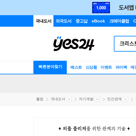
국내도서
외국도서
중고샵
eBook
크레마클럽
C
빠른분야찾기
베스트
신상품
이벤트
바이백
매
웰컴
국내도서
자기계발
인간관계