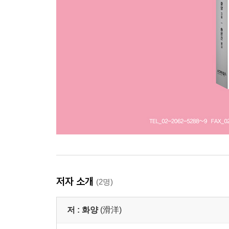
저자 소개
(2명)
저 :
화양
(滑洋)