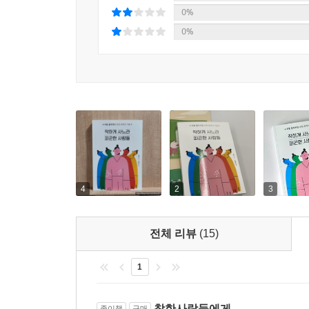
자신에게 피플 플리저 성향이 있다고 생각한다면 
0%
‘조금 나빠져도 괜찮다’는 위로를 받고, 나 자신을 
0%
있는 고통과 외로움을 우리 사회가 좀 더 이해할
베풀면서도 스스로를 잃지 않는 사람이다!
4
2
3
전체 리뷰
(15)
1
착한사람들에게
종이책
구매