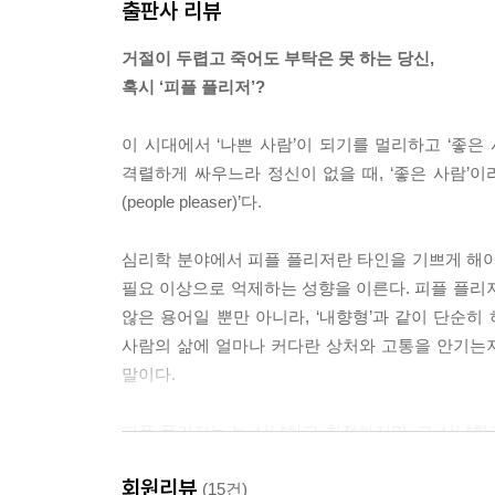
출판사 리뷰
무거운 상자를 나르는 동료가 아무리 힘겨워 보여도 
거절이 두렵고 죽어도 부탁은 못 하는 당신,
중에 택배까지 받으러 가야 하면 물론 정신이 없겠지
혹시 ‘피플 플리저’?
니까 상대방이 말도 하기 전에 항상 먼저 나서서 도
---「제4장. 돕지 않고는 못 배기는 사람들」중에서
이 시대에서 ‘나쁜 사람’이 되기를 멀리하고 ‘좋은
격렬하게 싸우느라 정신이 없을 때, ‘좋은 사람’
‘건강한 강자’가 인정받으려는 방식은 ‘네가 동의하든
(people pleaser)’다.
플리저는 ‘네가 동의하지 않으면 안 할 테니, 대신 
---「제5장. 타인의 기대대로 사는 사람들」중에서
심리학 분야에서 피플 플리저란 타인을 기쁘게 해야
필요 이상으로 억제하는 성향을 이른다. 피플 플리
모든 사람을 향해 미소를 남발하면서 호의를 보이는
않은 용어일 뿐만 아니라, ‘내향형’과 같이 단순히
습관…… 전부 피플 플리저에게 매우 익숙한 행위 패
사람의 삶에 얼마나 커다란 상처와 고통을 안기는지
은 잡은 지푸라기가 한없이 약한 줄 알면서도 목숨을
말이다.
---「제6장. 미소를 멈출 수 없는 사람들」중에서
피플 플리저는 늘 상냥하고 친절하지만, 그 상냥함과
이것이 바로 감정을 가지고 노는 법이다. 감정은 
화낼 텐데, 그러면 나는 견딜 수가 없어. 하지만 거
로 그 본질에 접근하는 법을 배워야 한다. 그러고 
회원리뷰
대로만 했어. 그래야 안전하고 사랑받을 수 있다고 
(15건)