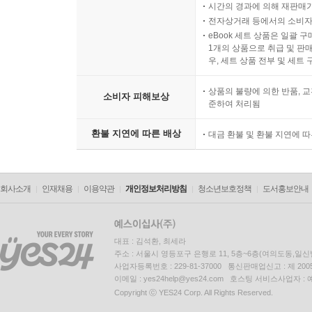
시간의 경과에 의해 재판매가
전자상거래 등에서의 소비자
eBook 세트 상품은 일괄 
1개의 상품으로 취급 및 판매
우, 세트 상품 전부 및 세트
상품의 불량에 의한 반품, 교
소비자 피해보상
준하여 처리됨
환불 지연에 따른 배상
대금 환불 및 환불 지연에 
회사소개
인재채용
이용약관
개인정보처리방침
청소년보호정책
도서홍보안내
대표 : 김석환, 최세라
주소 : 서울시 영등포구 은행로 11, 5층~6층(여의도동,일신
사업자등록번호 : 229-81-37000 통신판매업신고 : 제 200
이메일 : yes24help@yes24.com 호스팅 서비스사업자 :
Copyright ⓒ YES24 Corp. All Rights Reserved.