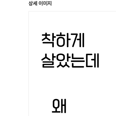
상세 이미지
억압된 주관: 내 생각을 드러내면 위험해진다
억압된 본성: 남들과 같아야 안전하다
억압된 재능: 튀지 않아야 더 많이 사랑받는다
억압의 쓴맛: 아무리 억눌러도 사랑은 늘 부족하다
* 가장 진실한 나를 보인다
제3장. 죽어도 부탁은 못 하는 사람들
키워드_열등감과 나르시시즘
무너뜨릴 수 없는 나르시시즘: 누구도 내게 NO라고
증폭된 열등감: 만족하면 죄책감이 든다
열등감 있는 나르시시스트: 진퇴양난의 모순
충돌의 쓴맛: 점점 더 깊어지는 열등감
* 내면의 충돌을 해결해야 고통에서 벗어난다
제4장. 돕지 않고는 못 배기는 사람들