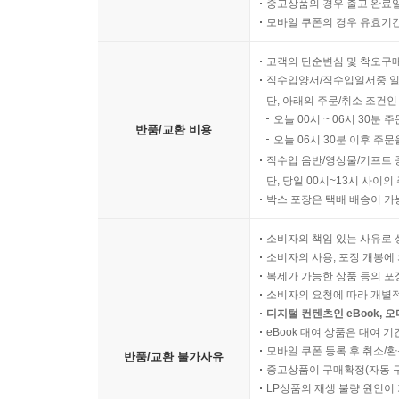
중고상품의 경우 출고 완료일
모바일 쿠폰의 경우 유효기간(
고객의 단순변심 및 착오구
직수입양서/직수입일서중 일
단, 아래의 주문/취소 조건인
오늘 00시 ~ 06시 30분 
반품/교환 비용
오늘 06시 30분 이후 주문
직수입 음반/영상물/기프트 
단, 당일 00시~13시 사이
박스 포장은 택배 배송이 가
소비자의 책임 있는 사유로 
소비자의 사용, 포장 개봉에 
복제가 가능한 상품 등의 포장을 
소비자의 요청에 따라 개별
디지털 컨텐츠인 eBook, 
eBook 대여 상품은 대여 기
모바일 쿠폰 등록 후 취소/환
반품/교환 불가사유
중고상품이 구매확정(자동 
LP상품의 재생 불량 원인이 기