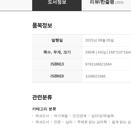
도서정보
리뷰/한줄평
(15/2)
품목정보
발행일
2023년 09월 05일
쪽수, 무게, 크기
298쪽 | 442g | 148*210*16
ISBN13
9791168621664
ISBN10
1168621666
관련분류
카테고리 분류
국내도서
자기계발
인간관계
심리/성격/설득
국내도서
인문
심리
주제로 읽는 심리학
쉽게 읽는 