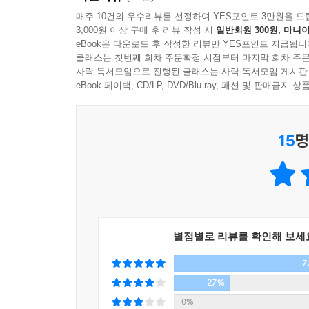
함께 춤추는 법을 배웠기 때문이다.
것 같아. 분명히 나한테 실망했을 거야. 나는 왜 이
매주 10건의 우수리뷰를 선정하여 YES포인트 3만원을 드
---「제7장. 절대 화내지 않는 사람들」중에서
3,000원 이상 구매 후 리뷰 작성 시
일반회원 300원, 마니아
eBook은 다운로드 후 작성한 리뷰만 YES포인트 지급됩니
피플 플리저의 행동 패턴을 이해하고
만일 영혼의 상처가 육체로 드러날 수 있다면 피플 
클래스는 첫번째 회차 주문확정 시점부터 마지막 회차 주문
건강한 관계의 기술을 배워보자!
사락 독서모임으로 진행된 클래스는 사락 독서모임 게시판
를 맞추고 어떻게든 타인을 기쁘게 해주려고 애쓰는 
eBook 페이백, CD/LP, DVD/Blu-ray, 패션 및 판매금
불과하고, 나머지 80%는 모두 자신이 스스로 만들
『착하게 사느라 피곤한 사람들』은 이렇게 타인에
---「제8장. 매일 반성하는 사람들」중에서
건강한 관계의 기술을 통해 고통을 극복하여 ‘진정한
15
명
감정을 인지하고 수용했다면 이번에는 이 감정의 
국가 심리상담사이자 최면치료사이며 중국 각종 
가?’, ‘사람들이 단상에 오른 내게 정말 그렇게 관
‘거절이 두렵고, 무조건 동의하고, 부탁하지 못하고,
하는 근본적인 믿음들이 상당히 불합리하다는 사실을
반성하는’ 8가지 행위 패턴을 키워드와 함께 소개
제시함으로써 피플 플리저의 행동과 심리를 깊이 이
---「제9장. 평생 성장의 비결, SELF 심리 테라피」중에서
별점별로 리뷰를 확인해 보세
마지막 9장에는 피플 플리저가 ‘나를 구원하고 살리기
7
상담 비용을 들이거나 어려운 심리학 이론을 공부할 
성장의 계기로 바꿔 더 아름다운 삶을 살 수 있을 것
27%
0%