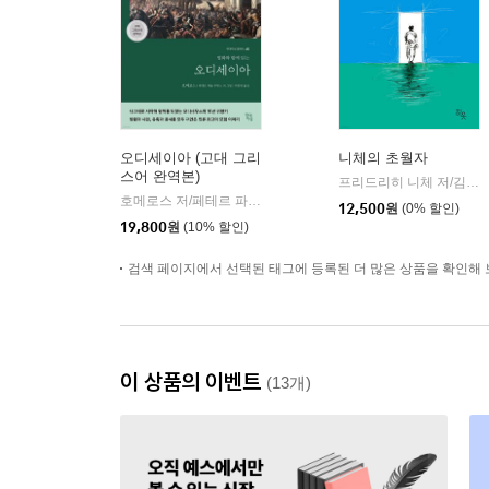
오디세이아 (고대 그리
니체의 초월자
스어 완역본)
프리드리히 니체 저/김철 편역
호메로스 저/페테르 파울 루벤스 그림/박문재 역
현대지성
|
12,500
원
(0% 할인)
19,800
원
(10% 할인)
검색 페이지에서 선택된 태그에 등록된 더 많은 상품을 확인해 
이 상품의 이벤트
(13개)