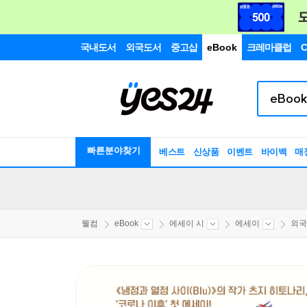
국내도서
외국도서
중고샵
eBook
크레마클럽
C
빠른분야찾기
베스트
신상품
이벤트
바이백
매
웰컴
eBook
에세이 시
에세이
외국