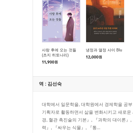
사랑 후에 오는 것들
냉정과 열정 사이 Blu
(츠지 히토나리)
12,000
원
11,900
원
역 :
김선숙
대학에서 일문학을, 대학원에서 경제학을 공부
기획자로 활동하면서 삶을 변화시키고 새로운 세
경, 혈관 촉진술의 기본』, 『과학의 대이론』
력』, 『싸우는 식물』, 『통...