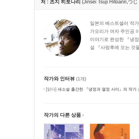
저 :
츠지 히토나리
(Jinsei Tsuji Hitoa
일본의 베스트셀러 작가이
가오리가 여자 주인공 
이야기로 완성한 『냉정
설 『사랑후에 오는 것들』
작가와 인터뷰
(1개)
[읽다]
새소설 출간한 『냉정과 열정 사이』의 작가
작가의 다른 상품