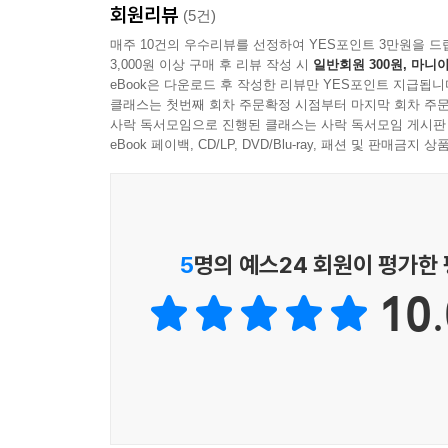
회원리뷰
(5건)
이마터즈의 모집
매주 10건의 우수리뷰를 선정하여 YES포인트 3만원을 드
서포터즈를 활용한 리뷰 미션
3,000원 이상 구매 후 리뷰 작성 시
일반회원 300원, 마니아
긍정적인 이마터즈 경험의 연결
eBook은 다운로드 후 작성한 리뷰만 YES포인트 지급됩니
이마터즈로 살펴보는 서포터즈 개선점
클래스는 첫번째 회차 주문확정 시점부터 마지막 회차 주문
사락 독서모임으로 진행된 클래스는 사락 독서모임 게시판
eBook 페이백, CD/LP, DVD/Blu-ray, 패션 및 판매금
기업 주도의 리뷰 마케팅 운영 체크리스트
부록 | 추천보증심사지침 : 경제적 이해관계 표시하
5
명의 예스24 회원이 평가한
추천보증심사지침의 개요
경제적 이해관계를 정당하게 공개하는 방법
10.
매체별로 경제적 이해관계를 공개하는 방법
리뷰 이벤트의 참가작은 광고일까?