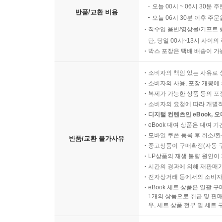
오늘 00시 ~ 06시 30분 
반품/교환 비용
오늘 06시 30분 이후 주문
직수입 음반/영상물/기프트 
단, 당일 00시~13시 사이
박스 포장은 택배 배송이 가
소비자의 책임 있는 사유로 
소비자의 사용, 포장 개봉에 
복제가 가능한 상품 등의 포장을 
소비자의 요청에 따라 개별
디지털 컨텐츠인 eBook, 
eBook 대여 상품은 대여 기
모바일 쿠폰 등록 후 취소/환
반품/교환 불가사유
중고상품이 구매확정(자동 
LP상품의 재생 불량 원인이 기
시간의 경과에 의해 재판매가
전자상거래 등에서의 소비자
eBook 세트 상품은 일괄 
1개의 상품으로 취급 및 판매
우, 세트 상품 전부 및 세트