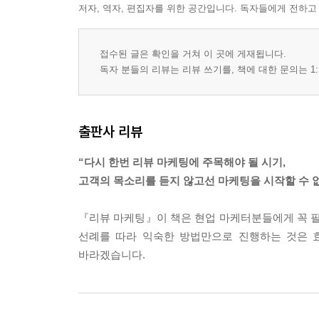
저자, 역자, 편집자를 위한 공간입니다. 독자들에게 전하고
체험단, 서포터즈를 활용한 리뷰의 요청
추천의 힘을 살리는 체험단의 선정
접수된 글은 확인을 거쳐 이 곳에 게재됩니다.
광고, 홍보성 리뷰의 오명을 뛰어넘을 가치를 찾아
독자 분들의 리뷰는 리뷰 쓰기를, 책에 대한 문의는 1:
그들의 영향력을 이해한 리뷰의 연결
다양한 리뷰가 가능한 서포터즈
무료 체험에서 중요한 것은 무료가 아니라 체험
출판사 리뷰
이커머스 플랫폼 리뷰의 운영
“다시 한번 리뷰 마케팅에 주목해야 될 시기,
구매 결정에 도움을 빠르고 간결하게
고객의 목소리를 듣지 않고선 마케팅을 시작할 수 없
리뷰들을 의미 있게 한눈에
리뷰 등록은 쉽게
『리뷰 마케팅』이 책은 현업 마케터분들에게 꼭 필
리뷰를 작성해야 하는 이유 제공
선례를 따라 익숙한 방법만으로 진행하는 것은 
최적화된 타이밍에 리뷰 요청
바라겠습니다.
리뷰의 신뢰를 회복하기
업계의 기준이 되는 평가 지수
케이스 스터디 : 이마터즈, 서포터즈를 활용한 고객