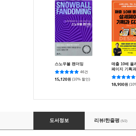
스노우볼 팬더밍
매출 10배 
페이지 기획과
46건
15,120
원
(10% 할인)
18,900
원
(10
리뷰마케팅
도서정보
리뷰/한줄평
(5/2)