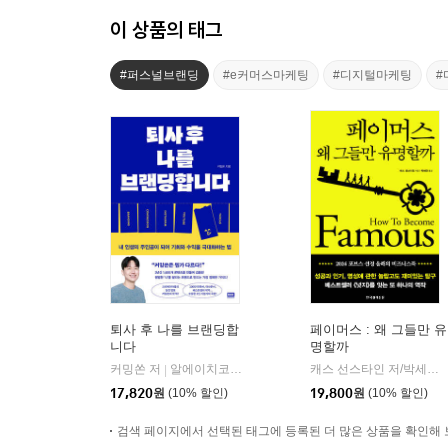
이 상품의 태그
#퍼스널브랜딩
#e커머스마케팅
#디지털마케팅
#
퇴사 후 나를 브랜딩합
페이머스 : 왜 그들만 유
니다
명할까
커밍쏜 저
알에이치코리아(RHK)
캐스 선스타인 저/박세연 역
|
17,820
원
(10% 할인)
19,800
원
(10% 할인)
검색 페이지에서 선택된 태그에 등록된 더 많은 상품을 확인해 