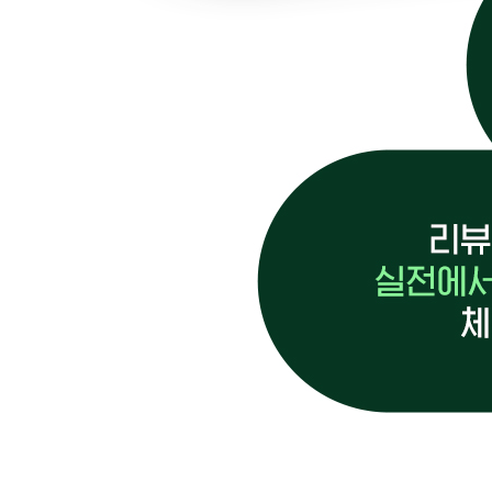
좋은 학습지의 조건은?
라쿠텐 레시피는 왜 쿡패드닷컴을 이길 수 없었을까
실행 2 수집 단계: 욕심내지 말고 지속적으로
수집의 범위를 결정하라
일희일비(一喜一悲)하지 마라
제4장 | 리뷰로 커뮤니케이션하기
실행 3 분석 단계 : 식별하고 이해하라
리뷰 작성의 동기, 요청과 장려
긍정적인가? 부정적인가?
부정의 리뷰는 내용을 구분하라
긍정의 리뷰는 리뷰어에 집중하라
반복되는 공통점 찾기
특별한 하나의 포인트 찾기
왜 이런 리뷰를 남겼을까?