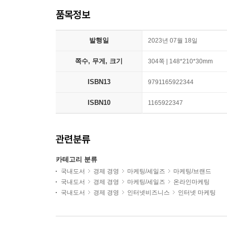
품목정보
발행일
2023년 07월 18일
쪽수, 무게, 크기
304쪽 | 148*210*30mm
ISBN13
9791165922344
ISBN10
1165922347
관련분류
카테고리 분류
국내도서
경제 경영
마케팅/세일즈
마케팅/브랜드
국내도서
경제 경영
마케팅/세일즈
온라인마케팅
국내도서
경제 경영
인터넷비즈니스
인터넷 마케팅