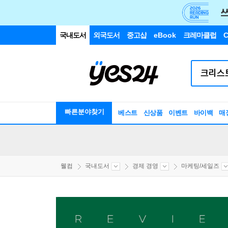
국내도서
외국도서
중고샵
eBook
크레마클럽
C
빠른분야찾기
베스트
신상품
이벤트
바이백
매
웰컴
국내도서
경제 경영
마케팅/세일즈