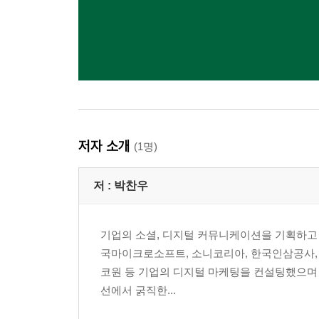
대중의 팬덤과 브랜드 팬덤의 차이
브랜드 팬덤 시작을 위한 5가지 질문
리뷰 커뮤니케이션으로 브랜드 팬덤 구축하기
리뷰로 브랜드 팬덤 시작하기
참여를 기반으로 한 브랜드의 지지자는?
중요한 건 꺾이지 않는 마음
양날의 검
저자 소개
(1명)
리뷰 커뮤니케이션을 문화로 안착시켜라!
저 :
박찬우
제7장 | 성공적인 리뷰 마케팅을 위한 개선 팁
요청 전 먼저 준비할 것들
기업의 소셜, 디지털 커뮤니케이션을 기획하고 실행
분명한 목적을 설정하라
국마이크로소프트, 소니코리아, 한국인삼공사, 삼
어떤 리뷰를 원하는가, 리뷰의 결과물을 예측하라
코원 등 기업의 디지털 마케팅을 컨설팅했으며 
리뷰어를 정의하라
선에서 굵직한...
분명한 가이드라인을 준비하라