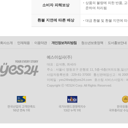
상품의 불량에 의한 반품, 교
소비자 피해보상
준하여 처리됨
환불 지연에 따른 배상
대금 환불 및 환불 지연에 
회사소개
인재채용
이용약관
개인정보처리방침
청소년보호정책
도서홍보안내
대표 : 김석환, 최세라
주소 : 서울시 영등포구 은행로 11, 5층~6층(여의도동,일신
사업자등록번호 : 229-81-37000 통신판매업신고 : 제 200
이메일 : yes24help@yes24.com 호스팅 서비스사업자 :
Copyright ⓒ YES24 Corp. All Rights Reserved.