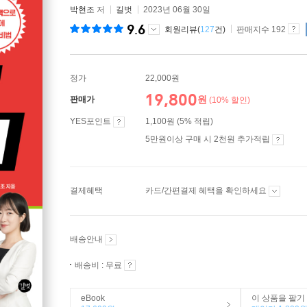
박현조
저
길벗
2023년 06월 30일
9.6
회원리뷰(
127
건)
판매지수 192
정가
22,000원
19,800
원
판매가
(10% 할인)
YES포인트
1,100원 (5% 적립)
5만원이상 구매 시 2천원 추가적립
결제혜택
카드/간편결제 혜택을 확인하세요
배송안내
배송비 : 무료
eBook
이 상품을 팔기