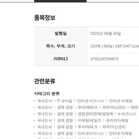
품목정보
발행일
2023년 06월 30일
쪽수, 무게, 크기
224쪽 | 560g | 188*240*11
ISBN13
9791140704873
관련분류
카테고리 분류
국내도서
IT 모바일
인터넷 비즈니스
인터넷 마케팅
국내도서
경제 경영
투자/재테크
재무/자산관리
재테
국내도서
경제 경영
경영관리/전략/경영학
e-비즈니스
국내도서
경제 경영
마케팅/세일즈
온라인마케팅
국내도서
경제 경영
투자/재테크
재무/자산관리
국내도서
경제 경영
인터넷비즈니스
인터넷 마케팅