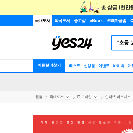
국내도서
외국도서
중고샵
eBook
크레마클럽
C
빠른분야찾기
베스트
신상품
이벤트
바이백
매
웰컴
국내도서
IT 모바일
인터넷 비즈니스