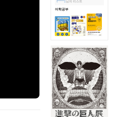
t*****1
님의 리스트
어학공부