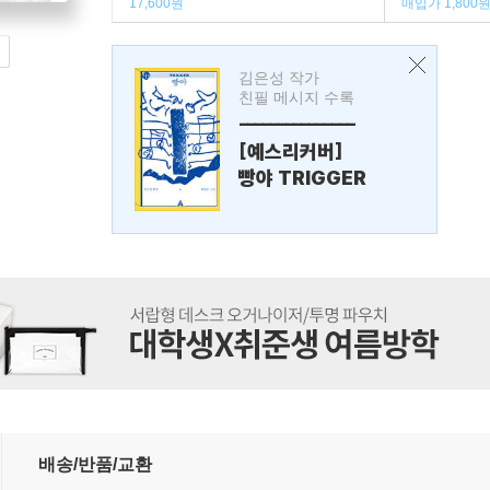
17,600원
매입가 1,800
김은성 작가
친필 메시지 수록
---------------
[예스리커버]
빵야 TRIGGER
배송/반품/교환