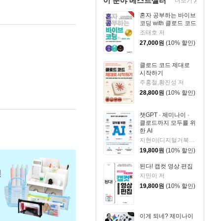
이 분야 베스트셀러
더보기
혼자 공부하는 바이브
코딩 with 클로드 코드
조태호 저
27,000
원
(10% 할인)
클로드 코드 제대로
시작하기
주홍철,황진성 저
28,800
원
(10% 할인)
챗GPT · 제미나이 ·
클로드까지 모두를 위
한 AI
지현이(디지털거북이) 저
19,800
원
(10% 할인)
된다! 캡컷 영상 편집
지민이 저
19,800
원
(10% 할인)
이게 되네? 제미나이