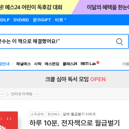
D/LP
DVD/BD
문구
/GIFT
티켓
독서유형검사
RBTI Lab
장안내
채널예스
사락
예스펀딩
클래스24
독서유형검사
여
크클 심야 독서 모임
OPEN
인터넷 마케팅
길벗-월급벌기 시리즈
소득공제
청년패스
하루 10분, 전자책으로 월급벌기