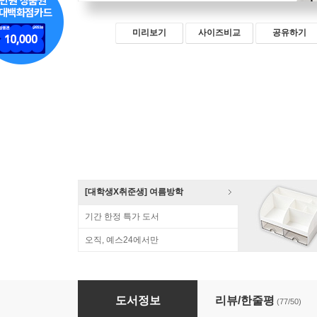
미리보기
사이즈비교
공유하기
[대학생X취준생] 여름방학
기간 한정 특가 도서
오직, 예스24에서만
하루 10분, 전자책으로 월급벌기
도서정보
리뷰/한줄평
(77/50)