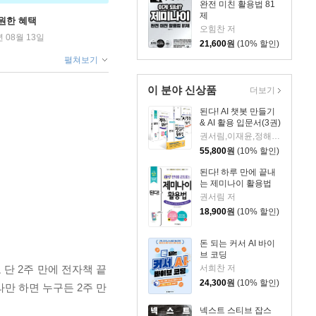
완전 미친 활용법 81
제
원한 혜택
오힘찬 저
년 08월 13일
21,600
원
(10% 할인)
펼쳐보기
이 분야 신상품
더보기
된다! AI 챗봇 만들기
& AI 활용 입문서(3권)
권서림,이재윤,정해준,프롬프트 크리에이터 저
55,800
원
(10% 할인)
된다! 하루 만에 끝내
는 제미나이 활용법
권서림 저
18,900
원
(10% 할인)
돈 되는 커서 AI 바이
브 코딩
서희찬 저
 단 2주 만에 전자책 끝
24,300
원
(10% 할인)
따라만 하면 누구든 2주 만
넥스트 스티브 잡스