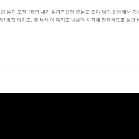
급 벌기 도전! ‘과연 내가 될까?’ 했던 분들도 조야 님과 함께해서
례까지! 옆집 엄마도, 옆 부서 이 대리도 남몰래 시작해 전자책으로 월