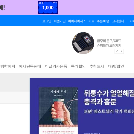
로그인
회원가입
마이페이지
카트
주문/배송
고객센터
Gl
름방학혜택
예사단독판매
이달의사은품
특가할인
추천도서
대량/법인