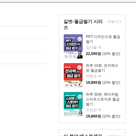
길벗-월급벌기 시리
더보기
즈
PPT 디자인으로 월급
벌기
김다솔 저
22,500
원
(10% 할인)
하루 10분, 전자책으
로 월급벌기
박현조 저
19,800
원
(10% 할인)
하루 30분, 취미처럼
스마트스토어로 월급
벌기
오진선 저
19,800
원
(10% 할인)