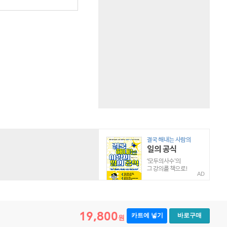
원
AD
19,800
카트에 넣기
바로구매
원