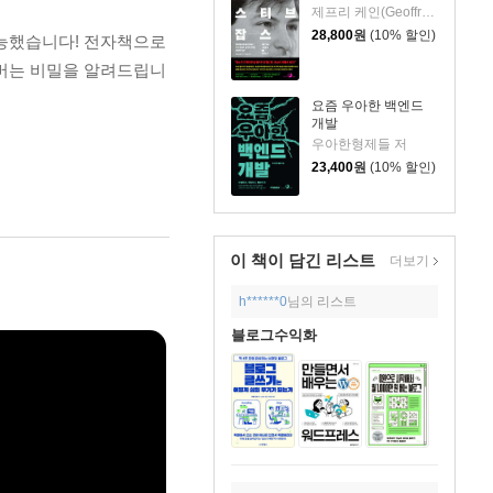
제프리 케인(Geoffrey Cain) 저/이민석 역
28,800
원
(10% 할인)
 가능했습니다! 전자책으로
급 버는 비밀을 알려드립니
요즘 우아한 백엔드
개발
우아한형제들 저
23,400
원
(10% 할인)
이 책이 담긴
리스트
더보기
h******0
님의 리스트
블로그수익화