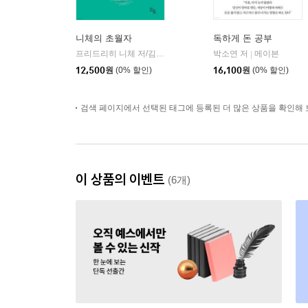
니체의 초월자
독하게 돈 공부
프리드리히 니체 저/김철 편역
히읏
박소연 저
메이븐
|
|
12,500
원
(0% 할인)
16,100
원
(0% 할인)
검색 페이지에서 선택된 태그에 등록된 더 많은 상품을 확인해 
이 상품의 이벤트
(6개)