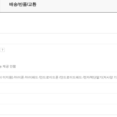
배송/반품/교환
기
능 제공 안함
니터 미지원) /아이폰 /아이패드 /안드로이드폰 /안드로이드패드 /전자책단말기(저사양 기기 