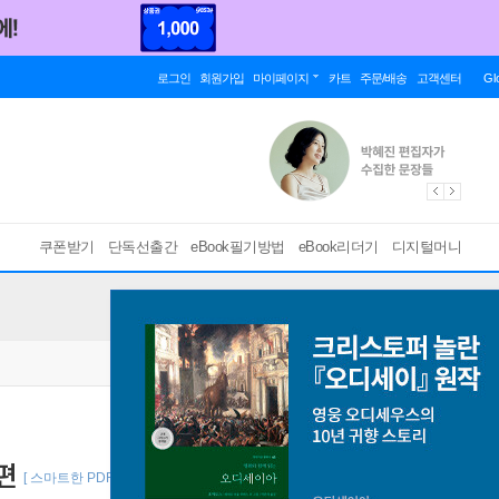
로그인
회원가입
마이페이지
카트
주문/배송
고객센터
Gl
쿠폰받기
단독선출간
eBook필기방법
eBook리더기
디지털머니
 편
[ 스마트한 PDF 필기 기능을 사용해 보세요! ]