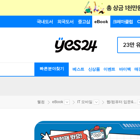
국내도서
외국도서
중고샵
eBook
크레마클럽
C
빠른분야찾기
베스트
신상품
이벤트
바이백
매
웰컴
eBook
IT 모바일
웹/컴퓨터 입문&...