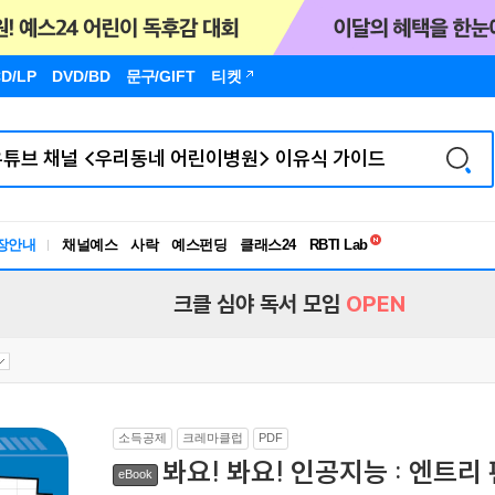
D/LP
DVD/BD
문구
/GIFT
티켓
독서유형검사
장안내
채널예스
사락
예스펀딩
클래스24
RBTI Lab
독서유형검사
크클 심야 독서 모임
OPEN
소득공제
크레마클럽
PDF
봐요! 봐요! 인공지능 : 엔트리
eBook