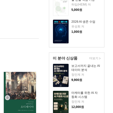
하임(HEIM) 저
5,000
원
2026 AI 생존 수업
유성희 저
1,000
원
이 분야 신상품
더보기
보고서까지 끝내는 AI
데이터 분석
정민제 저
9,900
원
마케터를 위한 AI 자
동화 시스템
정민제 저
12,000
원