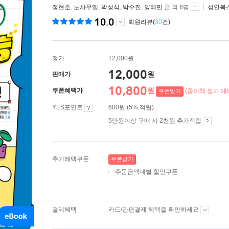
정현호
,
노사무엘
,
박성식
,
박수진
,
양혜민
글 외 6명
성안북
10.0
회원리뷰(
30
건)
정가
12,000원
12,000
원
판매가
10,800
원
쿠폰혜택가
(종이책 정가 대비
쿠폰받기
YES포인트
600원 (5% 적립)
5만원이상 구매 시 2천원 추가적립
추가혜택쿠폰
쿠폰받기
주문금액대별 할인쿠폰
결제혜택
카드/간편결제 혜택을 확인하세요