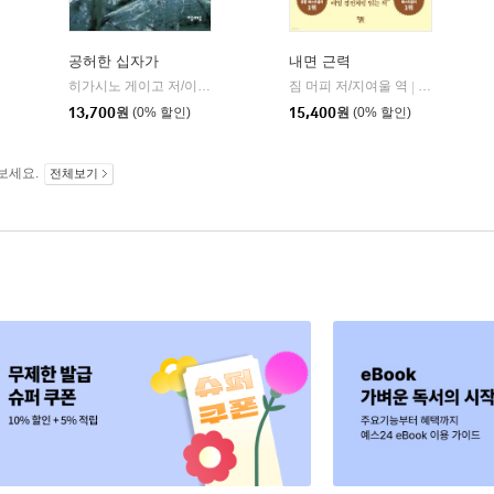
공허한 십자가
내면 근력
히가시노 게이고 저/이선희 역
자음과모음
짐 머피 저/지여울 역
윌북(willboo
|
|
13,700
원
(0% 할인)
15,400
원
(0% 할인)
보세요.
전체보기