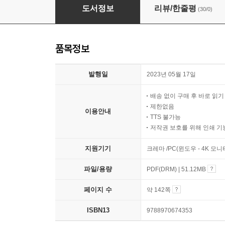
봐요! 봐요! 인공지능 : 엔트리 편
도서정보
리뷰/한줄평
(30/0)
품목정보
발행일
2023년 05월 17일
배송 없이 구매 후 바로 읽
제한없음
이용안내
TTS 불가능
저작권 보호를 위해 인쇄 기
지원기기
크레마 /PC(윈도우 - 4K 모
파일/용량
PDF(DRM) | 51.12MB
페이지 수
약 142쪽
ISBN13
9788970674353