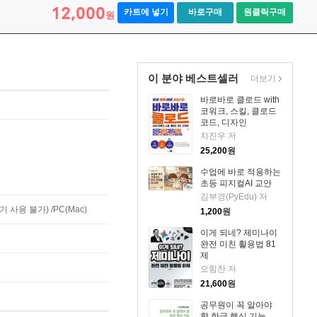
12,000
카트에 넣기
바로구매
원클릭구매
원
이 분야 베스트셀러
더보기
바로바로 클로드 with
코워크, 스킬, 클로드
코드, 디자인
차진우 저
25,200
원
수업에 바로 적용하는
초등 피지컬AI 교안
김부경(PyEdu) 저
사용 불가) /PC(Mac)
1,200
원
이게 되네? 제미나이
완전 미친 활용법 81
제
오힘찬 저
21,600
원
공무원이 꼭 알아야
할 한글 핵심 기능