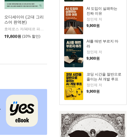
AI 도입이 실패하는
진짜 이유
오디세이아 (고대 그리
정민제 저
스어 완역본)
k)
9,900
원
호메로스 저/페테르 파울 루벤스 그림/박문재 역
현대지성
|
19,800
원
(10% 할인)
AI를 매번 부르지 마
라
정민제 저
9,900
원
코딩 시간을 절반으로
줄이는 AI 개발 루프
정민제 저
9,900
원