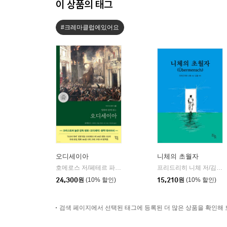
이 상품의 태그
#크레마클럽에있어요
오디세이아
니체의 초월자
호메로스 저/페테르 파울 루벤스 그림/박문재 역
현대지성
프리드리히 니체 저/김철 편역
|
24,300
원
(10% 할인)
15,210
원
(10% 할인)
검색 페이지에서 선택된 태그에 등록된 더 많은 상품을 확인해 