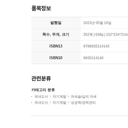
품목정보
발행일
2023년 05월 10일
쪽수, 무게, 크기
352쪽 | 638g | 152*224*21
ISBN13
9788935214143
ISBN10
8935214140
관련분류
카테고리 분류
국내도서
자기계발
처세술/삶의 자세
국내도서
자기계발
성공학/경력관리