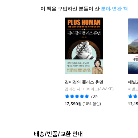
이 책을 구입하신 분들이 산
분야 연관 책
김미경의 플러스 휴먼
네빌
김미경 저
어웨이크(AWAKE)
네빌고
|
70건
17,550
원
(10% 할인)
12,1
배송/반품/교환 안내