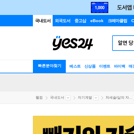
국내도서
외국도서
중고샵
eBook
크레마클럽
C
빠른분야찾기
베스트
신상품
이벤트
바이백
매
웰컴
국내도서
자기계발
처세술/삶의 자...