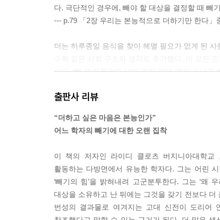
다. 극단적인 경우에, 빼야 할 대상을 결정할 때 빼
--- p.79 「2장 우리는 본능적으로 더하기만 한다
더는 하루종일 음식을 찾아 헤맬 필요가 없게 된 사람
수학 같은 사회 구조와 생각도 추가했다. 이 모든 
이다. ‘뺄 게 아무것도 남아 있지 않은 것’이 아니라
--- p.111~112 「3장 문명은 더하기의 논리 위
출판사 리뷰
‘바쁨이라는 함정’에 빠진 사람은 소프트웨어 엔지
“더하고 싶은 마음은 본능인가”
혀 있음을 확인했다. 시간 기근은 얼마나 강력한지
어느 학자의 빼기에 대한 오랜 집착
그 보고서에서 가장 흥미로운 사례를 보면, 장교들은 
장교들이 맡은 일을 모두 다 하기란 불가능하다. 그
이 책의 저자인 라이디 클로츠 버지니아대학교 
차를 생략할 것인가’ 하는 것이다.
활동하는 다방면에서 유능한 학자다. 그는 어린 
--- p.156 「4장 더하고 또 더해야 성공한다는 신
‘빼기의 힘’을 밝혀내려 고군분투한다. 그는 ‘왜 
대상을 소유하고 난 뒤에는 그것을 갖기 전보다 더 
뺀 것을 재사용하면 빼기의 이점을 추가로 누릴 수 
번성의 결과물로 여겨지는 고대 신전이 도리어 
기를 해서 시스템을 바꾸고 나면 우리에게는 새롭고 
창조했다고 말할 수 있는 근거가 된다. 더 많은 