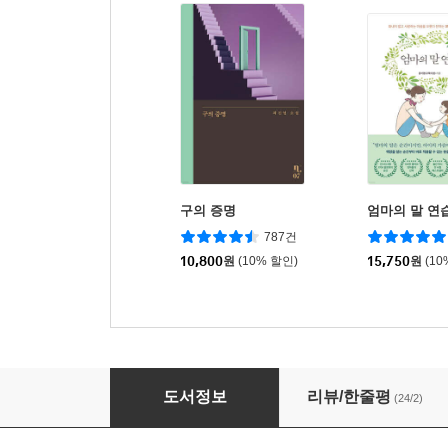
구의 증명
엄마의 말 연
787건
10,800
원
(10% 할인)
15,750
원
(10
빼기의 기술
도서정보
리뷰/한줄평
(24/2)