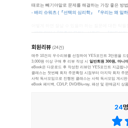
때로는 빼기야말로 문제를 해결하는 가장 좋은 방
● 뺀 것을 재사용하라: 도넛의 구멍에 해당하는 반
- 배리 슈워츠 (『선택의 심리학』 『우리는 왜 일
“어떻게 본질에 집중할 수 있을까?”
어떻게 하면 잘살 수 있을까 하는 질문에 대한 탁월
빼기의 기술을 최대로 활용하는 4가지 방법
- 애덤 알터 (『멈추지 못하는 사람들』 『만들어진 
실생활에 빼기의 기술을 적용하기 전에 알아두면 도움
회원리뷰
장막에 가려진 수수께끼를 드러내 우리가 사는 세상
(24건)
것의 효율성을 추구하고, 더하기를 떠올리기 전에 
- 센딜 멀레이너선 (하버드대학교 경제학과 교수 ·
매주 10건의 우수리뷰를 선정하여 YES포인트 3만원을 드
더하기와 빼기의 상호보완성에 집중하면 더 나은 
3,000원 이상 구매 후 리뷰 작성 시
일반회원 300원, 마니아
것은 모두 빼라. 불필요한 것은 제거하고 본질을 
eBook은 다운로드 후 작성한 리뷰만 YES포인트 지급됩니
선택지로 활용할 수 있음을 명심하자.
클래스는 첫번째 회차 주문확정 시점부터 마지막 회차 주문
사락 독서모임으로 진행된 클래스는 사락 독서모임 게시판
eBook 페이백, CD/LP, DVD/Blu-ray, 패션 및 판매금
더 나아지고 싶은 욕망은 우리를 뭐든 계속해서 
아니며, 뺀다는 것이 곧 상실을 의미하지는 않는
선택불능증후군에 시달리고 있다. 불필요한 정보
24
명
과부하 사회에서는 이러한 악순환을 막는 ‘빼기’의
세상을 빼기의 관점으로 다시 바라보자. 우리는 비