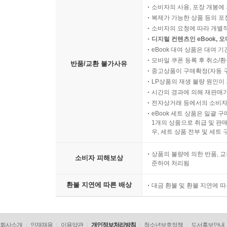
소비자의 사용, 포장 개봉에 
복제가 가능한 상품 등의 포장을 
소비자의 요청에 따라 개별
디지털 컨텐츠인 eBook, 
eBook 대여 상품은 대여 기
모바일 쿠폰 등록 후 취소/환
반품/교환 불가사유
중고상품이 구매확정(자동 
LP상품의 재생 불량 원인이 기
시간의 경과에 의해 재판매가
전자상거래 등에서의 소비자
eBook 세트 상품은 일괄 
1개의 상품으로 취급 및 판매
우, 세트 상품 전부 및 세트
상품의 불량에 의한 반품, 교
소비자 피해보상
준하여 처리됨
환불 지연에 따른 배상
대금 환불 및 환불 지연에 
회사소개
인재채용
이용약관
개인정보처리방침
청소년보호정책
도서홍보안내