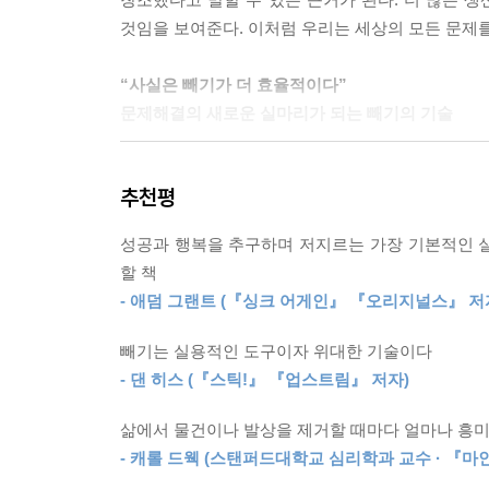
--- p.247 「6장 변화를 창조하는 빼기의 힘」중에서
것임을 보여준다. 이처럼 우리는 세상의 모든 문제
나를 억누르던 한계를 돌파한 것은 상대적으로 덜 
“사실은 빼기가 더 효율적이다”
나 핵심만 놓고 보면 다른 과목과 다를 게 전혀 없
문제해결의 새로운 실마리가 되는 빼기의 기술
심적인 발상에서 파생된 것이었다. 온갖 힘이니 질량
--- p.291 「8장 정보를 지혜로 증류하기」중에서
공학도 안나 키클라인은 속이 꽉 찬 벽돌의 내
추천평
절감되었으며, 벽돌 중앙의 공기층이 새롭게 단
‘더 적은 것이 생산성이 더 높다’라는 원리를 실현하
아동도, 80대 노인도 쉽게 중심을 잡을 수 있도록 
것은 1년 동안 한 번도 입지 않은 옷을 옷장에서 
성공과 행복을 추구하며 저지르는 가장 기본적인 실수
밀가루 반죽의 한가운데를 파냈다. 그렇게 만들어진
지우든, 두 경우 모두 중요하지 않은 것을 걸러내는 
할 책
도넛을 전 세계 히트 상품으로 만들었다. 이처럼 
떤 발상이 본선 진출을 결정할 정도로 가치가 있다면
- 애덤 그랜트 (『싱크 어게인』 『오리지널스』 저
빼기를 활용한 조금의 노력만 들이면 ‘충족함 이후의 
--- p.292 「8장 정보를 지혜로 증류하기」중에서
빼기는 실용적인 도구이자 위대한 기술이다
문제해결을 위한 ‘빼기 점검목록표’
- 댄 히스 (『스틱!』 『업스트림』 저자)
● 개선하기 전에 빼라: 계속해서 새로운 환자가 
삶에서 물건이나 발상을 제거할 때마다 얼마나 흥
● 빼기를 먼저 하라: 젠가 게임의 규칙은 블록을 먼
- 캐롤 드웩 (스탠퍼드대학교 심리학과 교수 · 『마
● 눈에 잘 띄는 더 적음을 고집하라: 음악가 스프