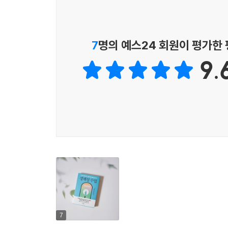
저항하고 논리와 양식에 반하며, 완고하고 융통성 없
반면, 위대한 성취자들은 자의식으로부터 벗어나서
한 패턴의 원인이 딱히 나이만인 것은 아니다. 세
싶은 결과물에 대한 명확한 파악과 그 목표와 관련해
주고 있으니 말이다. 마음이 움직이는 방식을 아는 
7
명의 예스24 회원이 평가한
위한 경로를 스스로 찾아 작동하도록 만든다. 누구
은 관찰과 이성에 특별히 초점을 맞춘다. 이것은 시
있다. 그리고 그 기적은 아주 작은 습관, 즉 
9.
---「13장 집단 정체성과 편견」중에서
‘인생이라는 예술’을 창조할 여러분의 여정을 안내할
두 가지 다른 세계가 있다. 한쪽 세계는 정체성 강
마나 성공했는지, 다른 사람들이 자신을 어떻게 생
는 매일 쉬지 않고 ‘날 좀 봐 쇼look at me sh
고도 필요한 것들을 얼마든지 배울 수 있다. 다른
헤아릴 줄 안다. 이곳에서 사람들은 자유롭게 가장 
---「18장 두 개의 세계」중에서
7