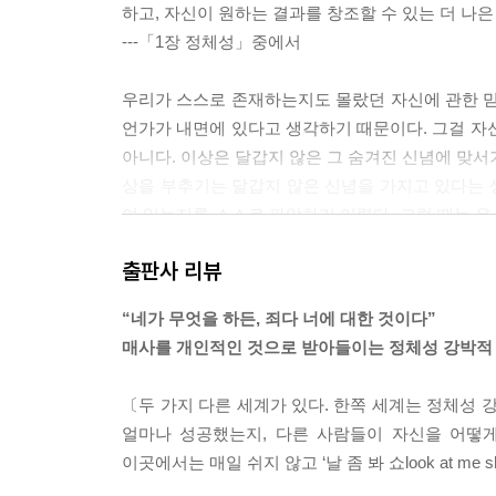
하고, 자신이 원하는 결과를 창조할 수 있는 더 나은
---「1장 정체성」중에서
우리가 스스로 존재하는지도 몰랐던 자신에 관한 믿음
언가가 내면에 있다고 생각하기 때문이다. 그걸 자
아니다. 이상은 달갑지 않은 그 숨겨진 신념에 맞서
상을 부추기는 달갑지 않은 신념을 가지고 있다는 생
여 있는지를 스스로 파악하기 어렵다. 그럴 때는 우
물러서야 무슨 일이 일어나고 있는지가 훨씬 명확해
출판사 리뷰
---「2장 이상과 현실」중에서
“네가 무엇을 하든, 죄다 너에 대한 것이다”
만약 우리가 한발 물러서서 더 큰 관점으로 우리 삶을 
매사를 개인적인 것으로 받아들이는 정체성 강박적
ing’과 ‘전진advancing’이다. 진동 패턴은 
해 노력해서 실제로 그걸 이루었다고 해도 이야기의
〔두 가지 다른 세계가 있다. 한쪽 세계는 정체성 
어버리게 되는 것이다. 이야기마다 세부적인 요소들은
얼마나 성공했는지, 다른 사람들이 자신을 어떻게
조 macrostructure’ 패턴이라고 한다. 이 
이곳에서는 매일 쉬지 않고 ‘날 좀 봐 쇼look at me 
성’을 잘 생각해 봐야 한다. 책을 계속해서 읽어 