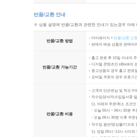
반품/교환 안내
※ 상품 설명에 반품/교환과 관련한 안내가 있는경우 아래 
마이페이지 >
반품/교환 신청
반품/교환 방법
판매자 배송 상품은 판매자와
출고 완료 후 10일 이내의 
디지털 콘텐츠인 eBook의 
반품/교환 가능기간
중고상품의 경우 출고 완료일
모바일 쿠폰의 경우 유효기간(
고객의 단순변심 및 착오구
직수입양서/직수입일서중 일
단, 아래의 주문/취소 조건인
오늘 00시 ~ 06시 30분 
반품/교환 비용
오늘 06시 30분 이후 주문
직수입 음반/영상물/기프트 
단, 당일 00시~13시 사이