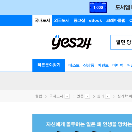
국내도서
외국도서
중고샵
eBook
크레마클럽
C
빠른분야찾기
베스트
신상품
이벤트
바이백
매
웰컴
국내도서
인문
심리
심리학 