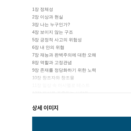
1장 정체성
2장 이상과 현실
3장 나는 누구인가?
4장 보이지 않는 구조
5장 긍정적 사고의 위험성
6장 내 안의 위협
7장 재능과 완벽주의에 대한 오해
8장 역할과 고정관념
9장 존재를 정당화하기 위한 노력
10장 창조자와 창조물
11장 일상 속 마시멜로 테스트
12장 자신을 조종하는 사람들
13장 집단 정체성과 편견
상세 이미지
14장 정체성 투쟁
15장 광고와 이미지 조작
16장 우리 본성의 돌아온 탕아
17장 가르침과 배움