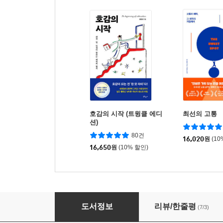
호감의 시작 (트윙클 에디
최선의 고통
션)
80건
16,020
원
(10
16,650
원
(10% 할인)
정체성 수업
도서정보
리뷰/한줄평
(7/3)