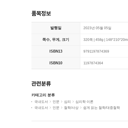
품목정보
발행일
2023년 05월 05일
쪽수, 무게, 크기
320쪽 | 458g | 148*210*20
ISBN13
9791197874369
ISBN10
1197874364
관련분류
카테고리 분류
국내도서
인문
심리
심리학 이론
국내도서
인문
철학/사상
쉽게 읽는 철학/대중철학