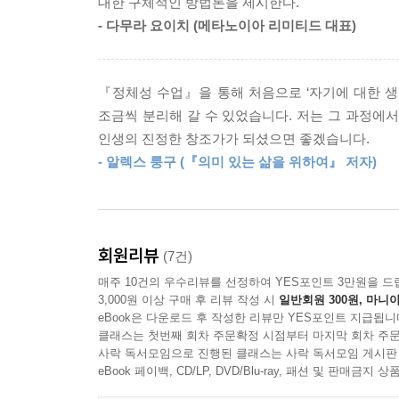
대한 구체적인 방법론을 제시한다."
시키려는 유혹에 맞닥뜨리기 훨씬 전에 전략을 세우
- 다무라 요이치 (메타노이아 리미티드 대표)
삶의 중심을 자신이 ‘누구’인가가 아니라, 자신에게
를 뒷받침할 것인가? 여기서 구조적 긴장의 힘이 
저자가 이야기하는 이 책의 단 한 가지 핵심 주제는
떤 행동이 그 목적을 더 잘 지지할 수 있는지, 어
정체성으로 이루어진 세계를 버리고, 인생이라는 예
지는 것이다.
『정체성 수업』을 통해 처음으로 ‘자기에 대한 생
자신에게 문제가 있는 것처럼 여겨 자존감 운동이
---「11장 일상 속 마시멜로 테스트」중에서
조금씩 분리해 갈 수 있었습니다. 저는 그 과정에
집중하고 부응해 나가라는 것이다. 저자는 이를 메타
인생의 진정한 창조가가 되셨으면 좋겠습니다.
우리는 진동 구조에서 벗어나 전진 구조로 옮겨갈 수
하나의 집단 정체성 내에는 사람들을 계층별로 배치
- 알렉스 룽구 (『의미 있는 삶을 위하여』 저자)
나아’ 같은 개념이 기본적인 인간성을 상실할 만큼
진동 구조에서 전진 구조로 옮겨간 위대한 성취자
맞서기 위해 ‘검은 것이 아름답다’라는 슬로건이 만
자의식을 버린 뒤 찾아온 놀라운 기적
그러나 문제는 여전히 초점이 ‘정체성’에 맞춰져 있
회원리뷰
은 누구인가? 다른 사람들, 다른 집단, 다른 하위
(7건)
〔나는 이제 될 수 없는 무엇이 되려고 더는 애쓰지
메시지에 대적해 또 다른 집단 정체성에 호소하는 메
매주 10건의 우수리뷰를 선정하여 YES포인트 3만원을 드
대한 생각이 좋든 나쁘든 아무렇지 않든, 나의 인
폭로하는 것이다.
3,000원 이상 구매 후 리뷰 작성 시
일반회원 300원, 마니아
eBook은 다운로드 후 작성한 리뷰만 YES포인트 지급됩니
---「13장 집단 정체성과 편견」중에서
클래스는 첫번째 회차 주문확정 시점부터 마지막 회차 주문
로버트 프리츠의 가장 독창적인 발견은 사람의 전 생애에 걸
사락 독서모임으로 진행된 클래스는 사락 독서모임 게시판
유형으로 분석한 거시구조적 접근이었다. 우리 
다른 사람, 특히 집단에 대한 신념은 그 생각이 자
eBook 페이백, CD/LP, DVD/Blu-ray, 패션 및 판매금
들어간다. 진동 패턴은 흔들의자와 같아서 앞으로 
의 방식을 고집하는 이런 경향은 더 커진다. 더구나